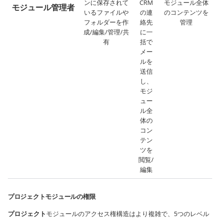
ンに保存されて
CRM
モジュール全体
モジュール管理者
いるファイルや
の連
のコンテンツを
フォルダーを作
絡先
管理
成/編集/管理/共
に一
有
括で
メー
ルを
送信
し、
モジ
ュー
ル全
体の
コン
テン
ツを
閲覧/
編集
プロジェクトモジュールの権限
プロジェクト
モジュールのアクセス権構造はより複雑で、5つのレベル