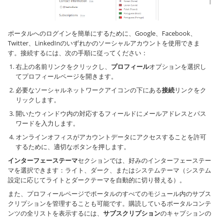
ポータルへのログインを簡単にするために、Google、Facebook、
Twitter、LinkedInのいずれかのソーシャルアカウントを使用できま
す。接続するには、次の手順に従ってください：
右上の名前リンクをクリックし、
プロフィール
オプションを選択し
てプロフィールページを開きます。
必要なソーシャルネットワークアイコンの下にある
接続
リンクをク
リックします。
開いたウィンドウ内の対応するフィールドにメールアドレスとパス
ワードを入力します。
オンラインオフィスがアカウントデータにアクセスすることを許可
するために、適切なボタンを押します。
インターフェーステーマ
セクションでは、好みのインターフェーステー
マを選択できます：ライト、ダーク、またはシステムテーマ（システム
設定に応じてライトとダークテーマを自動的に切り替える）。
また、プロフィールページでポータルのすべてのモジュール内のサブス
クリプションを管理することも可能です。購読しているポータルコンテ
ンツの全リストを表示するには、
サブスクリプション
のキャプションの