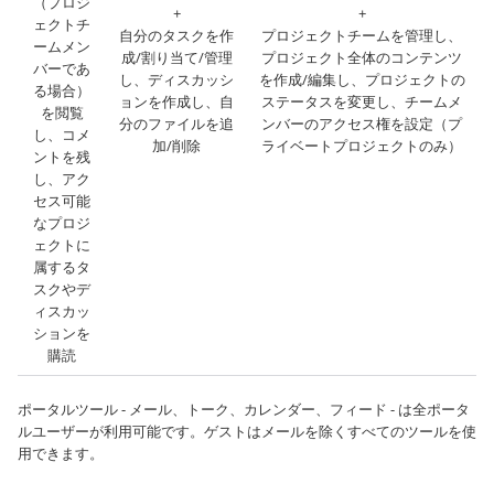
（プロジ
+
+
ェクトチ
自分のタスクを作
プロジェクトチームを管理し、
ームメン
成/割り当て/管理
プロジェクト全体のコンテンツ
バーであ
し、ディスカッシ
を作成/編集し、プロジェクトの
る場合）
ョンを作成し、自
ステータスを変更し、チームメ
を閲覧
分のファイルを追
ンバーのアクセス権を設定（プ
し、コメ
加/削除
ライベートプロジェクトのみ）
ントを残
し、アク
セス可能
なプロジ
ェクトに
属するタ
スクやデ
ィスカッ
ションを
購読
ポータルツール - メール、トーク、カレンダー、フィード - は全ポータ
ルユーザーが利用可能です。ゲストはメールを除くすべてのツールを使
用できます。