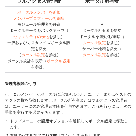
フルアクセス管理者
ポータル所有者
ポータルメンバーを追加
メンバープロフィールを編集
モジュール管理者を任命
+
ポータルデータをバックアップ（
ポータル所有者を変更
セキュリティの強化
を参照）
ポータルを無効化/削除（
一般およびカスタマイズポータル設
ポータル設定
を参照）
定を変更
サーバー地域を変更（
（
ポータル設定
を参照）
ポータル設定
を参照）
ポータル統計を表示（
ポータル設定
を参照）
管理者権限の付与
ポータルメンバーがポータルに追加されると、ユーザーまたはゲストの
アクセス権を取得します。ポータル所有者またはフルアクセス管理者
は、ユーザーにのみ管理者権限を付与できます。これを行うには、次の
手順を実行する必要があります：
トップメニューの
設定
オプションを選択してポータル設定に移動し
ます。
左側のパネルで
アクセス権
オプションを選択します。