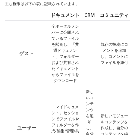
主な権限は以下の表に記載されています。
ドキュメント
CRM
コミュニティ
全ポータルメン
バーに公開され
ているファイル
を閲覧し、「共
既存の投稿にコ
通ドキュメン
メントを追加
ゲスト
ト」フォルダー
し、コメントに
および共有され
ファイルを添付
たドキュメント
からファイルを
ダウンロード
新し
いコ
ンテ
「マイドキュメ
ンツ
ント」セクショ
を追
新しいモジュー
ンでファイルや
加
ルコンテンツを
フォルダーを作
ユーザー
し、
作成し、自分の
成/編集/管理/共
自分
コンテンツを編