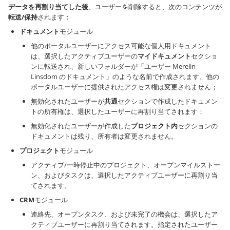
データを再割り当てした後
、ユーザーを削除すると、次のコンテンツが
転送/保持
されます：
ドキュメント
モジュール
他のポータルユーザーにアクセス可能な個人用ドキュメント
は、選択したアクティブユーザーの
マイドキュメント
セクショ
ンに転送され、新しいフォルダーが「ユーザー Merelin
Linsdom のドキュメント」のような名前で作成されます。他の
ポータルユーザーに提供されたアクセス権は変更されません；
無効化されたユーザーが
共通
セクションで作成したドキュメン
トの所有権は、選択したユーザーに再割り当てされます；
無効化されたユーザーが作成した
プロジェクト内
セクションの
ドキュメントは残り、所有者は変更されません。
プロジェクト
モジュール
アクティブ/一時停止中のプロジェクト、オープンマイルストー
ン、およびタスクは、選択したアクティブユーザーに再割り当
てされます。
CRM
モジュール
連絡先、オープンタスク、および未完了の機会は、選択したア
クティブユーザーに再割り当てされます。指定されたユーザー