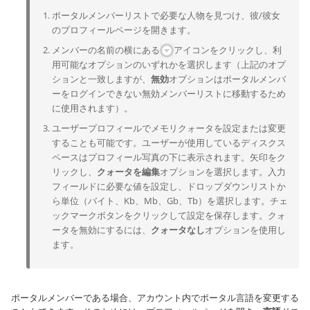
ポータルメンバーリストで必要な人物を見つけ、彼/彼女
のプロフィールページを開きます。
メンバーの名前の横にある
アイコンをクリックし、利
用可能なオプションのいずれかを選択します（上記のオプ
ションと一致しますが、
無効
オプションはポータルメンバ
ーをログインできない無効メンバーリストに移動するため
に使用されます）。
ユーザープロフィールでメモリクォータを設定または変更
することも可能です。ユーザーが使用しているディスクス
ペースはプロフィール写真の下に表示されます。矢印をク
リックし、
クォータを編集
オプションを選択します。入力
フィールドに必要な値を設定し、ドロップダウンリストか
ら単位（バイト、Kb、Mb、Gb、Tb）を選択します。チェ
ックマークボタンをクリックして設定を保存します。クォ
ータを無効にするには、
クォータなし
オプションを使用し
ます。
ポータルメンバーである場合、アカウント内でポータル言語を変更する