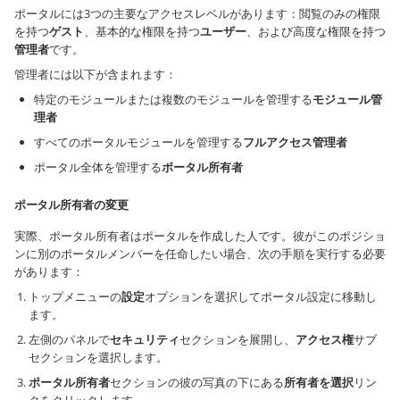
ポータルには3つの主要なアクセスレベルがあります：閲覧のみの権限
を持つ
ゲスト
、基本的な権限を持つ
ユーザー
、および高度な権限を持つ
管理者
です。
管理者には以下が含まれます：
特定のモジュールまたは複数のモジュールを管理する
モジュール管
理者
すべてのポータルモジュールを管理する
フルアクセス管理者
ポータル全体を管理する
ポータル所有者
ポータル所有者の変更
実際、ポータル所有者はポータルを作成した人です。彼がこのポジショ
ンに別のポータルメンバーを任命したい場合、次の手順を実行する必要
があります：
トップメニューの
設定
オプションを選択してポータル設定に移動し
ます。
左側のパネルで
セキュリティ
セクションを展開し、
アクセス権
サブ
セクションを選択します。
ポータル所有者
セクションの彼の写真の下にある
所有者を選択
リン
クをクリックします。