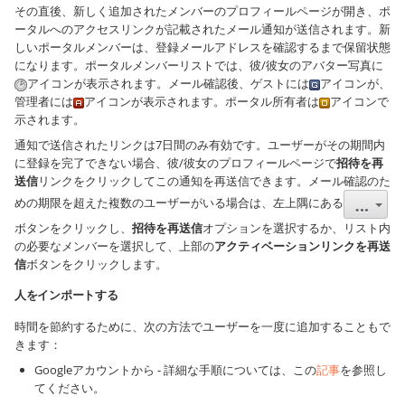
その直後、新しく追加されたメンバーのプロフィールページが開き、ポ
ータルへのアクセスリンクが記載されたメール通知が送信されます。新
しいポータルメンバーは、登録メールアドレスを確認するまで保留状態
になります。ポータルメンバーリストでは、彼/彼女のアバター写真に
アイコンが表示されます。メール確認後、ゲストには
アイコンが、
管理者には
アイコンが表示されます。ポータル所有者は
アイコンで
示されます。
通知で送信されたリンクは7日間のみ有効です。ユーザーがその期間内
に登録を完了できない場合、彼/彼女のプロフィールページで
招待を再
送信
リンクをクリックしてこの通知を再送信できます。メール確認のた
めの期限を超えた複数のユーザーがいる場合は、左上隅にある
ボタンをクリックし、
招待を再送信
オプションを選択するか、リスト内
の必要なメンバーを選択して、上部の
アクティベーションリンクを再送
信
ボタンをクリックします。
人をインポートする
時間を節約するために、次の方法でユーザーを一度に追加することもで
きます：
Googleアカウントから - 詳細な手順については、この
記事
を参照し
てください。