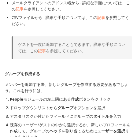
メールクライアントのアドレス帳から - 詳細な手順については、こ
の
記事
を参照してください。
CSVファイルから - 詳細な手順については、この
記事
を参照してく
ださい。
ゲストを一度に追加することもできます。詳細な手順につい
ては、この
記事
を参照してください。
グループを作成する
メンバーを追加する際、新しいグループを作成する必要があるでしょ
う。これを行うには、
People
モジュールの左上隅にある
作成
ボタンをクリック
ドロップダウンリストから
グループ
オプションを選択
アスタリスクが付いたフィールドにグループの
タイトル
を入力
既存のユーザー/ゲストの中から選択するか、新しいプロフィールを
作成して、グループの
ヘッド
を割り当てるために
ユーザーを選択
リ