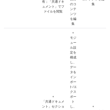
有；「共通ドキ
のコ
集
ュメント」でフ
ンテ
ァイルを閲覧
ンツ
を編
集
+
モジ
ュー
ル設
定を
構成
し、
デー
タを
イン
ポー
ト/エ
クス
+
ポー
「共通ドキュメ
ト
ント」セクショ
し、
+