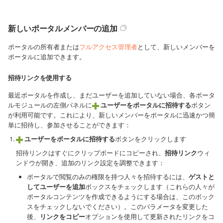
新しいポータルメンバーの追加
ポータルの所有者または
フルアクセス管理者
として、新しいメンバーを
ポータルに追加できます。
招待リンクを使用する
最近ポータルを作成し、まだユーザーを追加していない場合、各ポータ
ルモジュールの左側パネルに
ユーザーをポータルに招待する
ボタン
が利用可能です。これにより、新しいメンバーをポータルに迅速かつ簡
単に招待し、参加させることができます：
ユーザーをポータルに招待する
ボタンをクリックします
招待リンクはすぐにクリップボードにコピーされ、
招待リンク
ウィ
ンドウが開き、追加のリンク設定を調整できます：
ポータルで閲覧のみの権限を持つ人々を招待するには、
ゲストと
してユーザーを追加
ボックスをチェックします（これらの人々が
ポータルコンテンツを作成できるようにする場合は、このボック
スをチェックしないでください）。このパラメータを変更した
後、
リンクをコピー
オプションを使用して更新されたリンクをコ