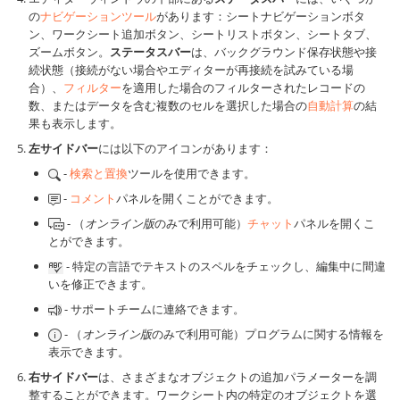
の
ナビゲーションツール
があります：シートナビゲーションボタ
ン、ワークシート追加ボタン、シートリストボタン、シートタブ、
ズームボタン。
ステータスバー
は、バックグラウンド保存状態や接
続状態（接続がない場合やエディターが再接続を試みている場
合）、
フィルター
を適用した場合のフィルターされたレコードの
数、またはデータを含む複数のセルを選択した場合の
自動計算
の結
果も表示します。
左サイドバー
には以下のアイコンがあります：
-
検索と置換
ツールを使用できます。
-
コメント
パネルを開くことができます。
- （
オンライン版
のみで利用可能）
チャット
パネルを開くこ
とができます。
- 特定の言語でテキストのスペルをチェックし、編集中に間違
いを修正できます。
- サポートチームに連絡できます。
- （
オンライン版
のみで利用可能）プログラムに関する情報を
表示できます。
右サイドバー
は、さまざまなオブジェクトの追加パラメーターを調
整することができます。ワークシート内の特定のオブジェクトを選