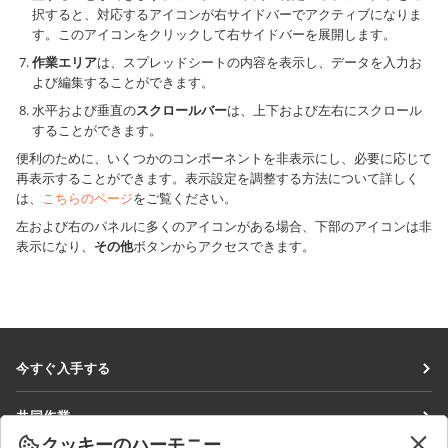
択すると、対応するアイコンが右サイドバーでアクティブになりま
す。このアイコンをクリックして右サイドバーを展開します。
作業エリア
は、スプレッドシートの内容を表示し、データを入力お
よび編集することができます。
水平および垂直の
スクロールバー
は、上下および左右にスクロール
することができます。
便利のために、いくつかのコンポーネントを非表示にし、必要に応じて
再表示することができます。表示設定を調整する方法について詳しく
は、
こちらのページ
をご覧ください。
左および右のパネルに多くのアイコンがある場合、下部のアイコンは非
表示になり、
その他
ボタンからアクセスできます。
今すぐ入手する
Docs
共同作業
DocSpace
クッキーのハーモニー