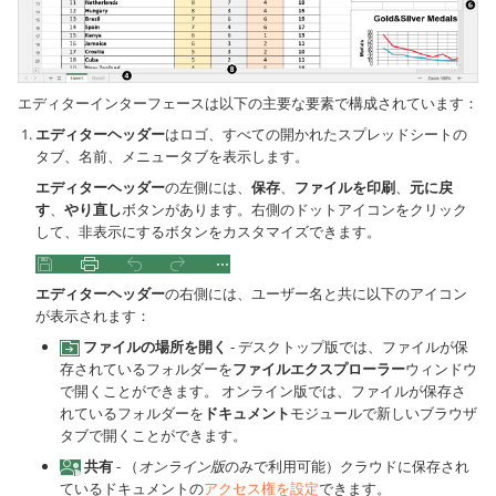
エディターインターフェースは以下の主要な要素で構成されています：
エディターヘッダー
はロゴ、
すべての開かれたスプレッドシートの
タブ
、名前、メニュータブを表示します。
エディターヘッダー
の左側には、
保存
、
ファイルを印刷
、
元に戻
す
、
やり直し
ボタンがあります。右側のドットアイコンをクリック
して、非表示にするボタンをカスタマイズできます。
エディターヘッダー
の右側には、ユーザー名と共に以下のアイコン
が表示されます：
ファイルの場所を開く
-
デスクトップ版では、ファイルが保
存されているフォルダーを
ファイルエクスプローラー
ウィンドウ
で開くことができます。
オンライン版では、ファイルが保存さ
れているフォルダーを
ドキュメント
モジュールで新しいブラウザ
タブで開くことができます。
共有
- （
オンライン版
のみで利用可能）クラウドに保存され
ているドキュメントの
アクセス権を設定
できます。