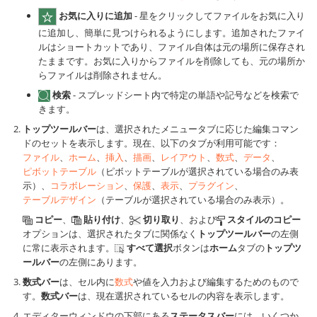
お気に入りに追加
- 星をクリックしてファイルをお気に入り
に追加し、簡単に見つけられるようにします。追加されたファイ
ルはショートカットであり、ファイル自体は元の場所に保存され
たままです。お気に入りからファイルを削除しても、元の場所か
らファイルは削除されません。
検索
- スプレッドシート内で特定の単語や記号などを検索で
きます。
トップツールバー
は、選択されたメニュータブに応じた編集コマン
ドのセットを表示します。現在、以下のタブが利用可能です：
ファイル
、
ホーム
、
挿入
、
描画
、
レイアウト
、
数式
、
データ
、
ピボットテーブル
（ピボットテーブルが選択されている場合のみ表
示）、
コラボレーション
、
保護
、
表示
、
プラグイン
、
テーブルデザイン
（テーブルが選択されている場合のみ表示）。
コピー
、
貼り付け
、
切り取り
、および
スタイルのコピー
オプションは、選択されたタブに関係なく
トップツールバー
の左側
に常に表示されます。
すべて選択
ボタンは
ホーム
タブの
トップツ
ールバー
の左側にあります。
数式バー
は、セル内に
数式
や値を入力および編集するためのもので
す。
数式バー
は、現在選択されているセルの内容を表示します。
エディターウィンドウの下部にある
ステータスバー
には、いくつか