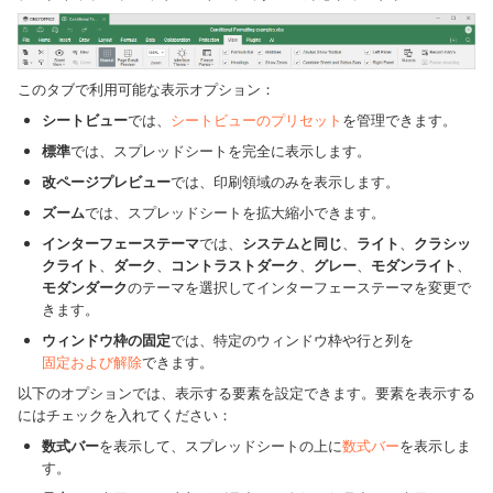
このタブで利用可能な表示オプション：
シートビュー
では、
シートビューのプリセット
を管理できます。
標準
では、スプレッドシートを完全に表示します。
改ページプレビュー
では、印刷領域のみを表示します。
ズーム
では、スプレッドシートを拡大縮小できます。
インターフェーステーマ
では、
システムと同じ
、
ライト
、
クラシッ
クライト
、
ダーク
、
コントラストダーク
、
グレー
、
モダンライト
、
モダンダーク
のテーマを選択してインターフェーステーマを変更で
きます。
ウィンドウ枠の固定
では、特定のウィンドウ枠や行と列を
固定および解除
できます。
以下のオプションでは、表示する要素を設定できます。要素を表示する
にはチェックを入れてください：
数式バー
を表示して、スプレッドシートの上に
数式バー
を表示しま
す。