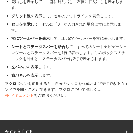
見出し
を表示して、上部に列見出し、左側に行見出しを表示しま
す。
グリッド線
を表示して、セルのアウトラインを表示します。
ゼロを表示
して、セルに「0」が入力された場合に常に表示しま
す。
常にツールバーを表示
して、上部のツールバーを常に表示します。
シートとステータスバーを結合
して、すべてのシートナビゲーショ
ンツールとステータスバーを1行で表示します。このボックスのチ
ェックを外すと、ステータスバーは2行で表示されます。
左パネル
を表示します。
右パネル
を表示します。
マクロ
ボタンを使用すると、自分のマクロを作成および実行できるウィ
ンドウを開くことができます。マクロについて詳しくは、
APIドキュメント
をご参照ください。
今すぐ入手する