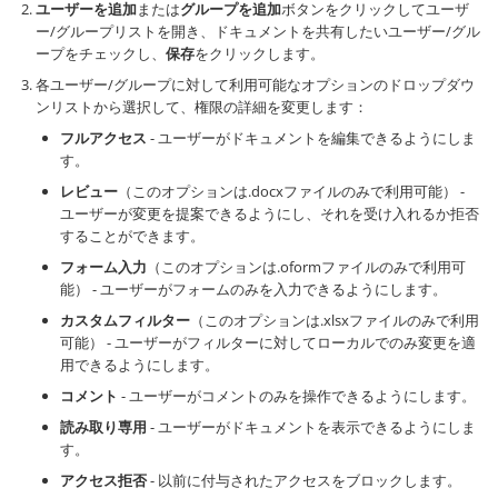
ユーザーを追加
または
グループを追加
ボタンをクリックしてユーザ
ー/グループリストを開き、ドキュメントを共有したいユーザー/グル
ープをチェックし、
保存
をクリックします。
各ユーザー/グループに対して利用可能なオプションのドロップダウ
ンリストから選択して、権限の詳細を変更します：
フルアクセス
- ユーザーがドキュメントを編集できるようにしま
す。
レビュー
（このオプションは.docxファイルのみで利用可能） -
ユーザーが変更を提案できるようにし、それを受け入れるか拒否
することができます。
フォーム入力
（このオプションは.oformファイルのみで利用可
能） - ユーザーがフォームのみを入力できるようにします。
カスタムフィルター
（このオプションは.xlsxファイルのみで利用
可能） - ユーザーがフィルターに対してローカルでのみ変更を適
用できるようにします。
コメント
- ユーザーがコメントのみを操作できるようにします。
読み取り専用
- ユーザーがドキュメントを表示できるようにしま
す。
アクセス拒否
- 以前に付与されたアクセスをブロックします。