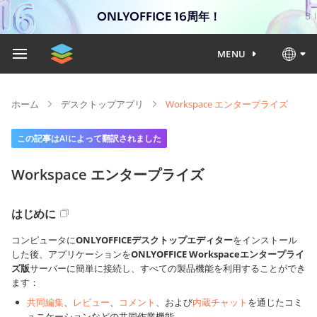
ONLYOFFICE 16周年！
MENU
ホーム
デスクトップアプリ
Workspace エンタープライズ
この記事はAIによって翻訳されました
Workspace エンタープライズ
はじめに
コンピュータに
ONLYOFFICEデスクトップエディター
をインストール
した後、アプリケーションを
ONLYOFFICE Workspaceエンタープライ
ズ版
サーバーに簡単に接続し、すべての製品機能を利用することができ
ます：
共同編集
、
レビュー
、
コメント
、および
内蔵チャット
を通じたコミ
ュニケーションなどの共同作業機能、