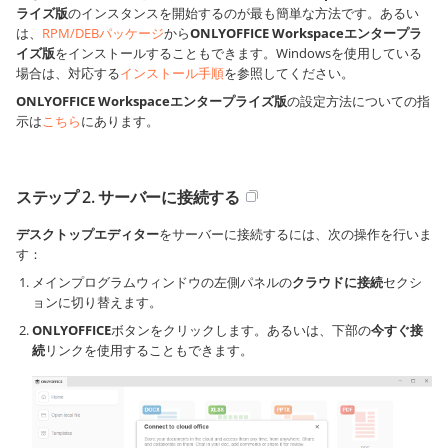
ライズ版
のインスタンスを開始するのが最も簡単な方法です。あるい
は、
RPM/DEBパッケージ
から
ONLYOFFICE Workspaceエンタープラ
イズ版
をインストールすることもできます。Windowsを使用している
場合は、対応する
インストール手順
を参照してください。
ONLYOFFICE Workspaceエンタープライズ版
の設定方法についての指
示は
こちら
にあります。
ステップ 2. サーバーに接続する
デスクトップエディター
をサーバーに接続するには、次の操作を行いま
す：
メインプログラムウィンドウの左側パネルの
クラウドに接続
セクシ
ョンに切り替えます。
ONLYOFFICE
ボタンをクリックします。あるいは、下部の
今すぐ接
続
リンクを使用することもできます。