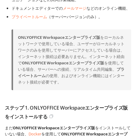
ドキュメントエディターでの
メールマージ
などのオンライン機能、
プライベートルーム
（サーバーバージョンのみ）。
ONLYOFFICE Workspaceエンタープライズ版
をローカルネ
ットワークで使用している場合、ユーザーがローカルネット
ワークのみを使用してサーバーにアクセスしている場合は、
インターネット接続は必要ありません。インターネット経由
で
ONLYOFFICE Workspaceエンタープライズ版
を使用して
いる場合、サーバーへの接続、リアルタイム共同編集、
プラ
イベートルーム
の使用、およびオンライン機能にはインター
ネット接続が必要です。
ステップ 1. ONLYOFFICE Workspaceエンタープライズ版
をインストールする
まだ
ONLYOFFICE Workspaceエンタープライズ版
をインストールして
いない場合、
Docker
を使用して
ONLYOFFICE Workspaceエンタープ