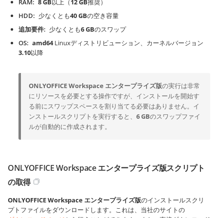
RAM
8 GB
以上（
12 GB
推奨）
HDD
少なくとも
40 GB
の空き容量
追加要件
少なくとも
6 GB
のスワップ
OS
amd64
Linuxディストリビューション、カーネルバージョン
3.10
以降
ONLYOFFICE Workspace エンタープライズ版
の実行は非常
にリソースを必要とする操作ですが、インストールを開始す
る前にスワップスペースを割り当てる必要はありません。イ
ンストールスクリプトを実行すると、
6 GB
のスワップファイ
ルが自動的に作成されます。
ONLYOFFICE Workspace エンタープライズ版スクリプト
の取得
ONLYOFFICE Workspace エンタープライズ版
のインストールスクリ
プトファイルをダウンロードします。これは、当社のサイトの