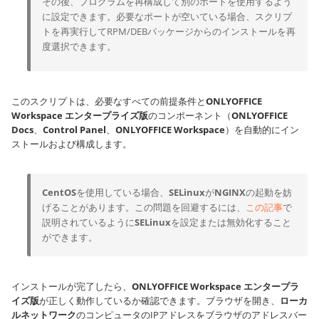
その後、プログラムを再構成して別のポートを使用するよう
に設定できます。必要なポートが空いている場合、スクリプ
トを再実行してRPM/DEBパッケージからのインストールを再
度選択できます。
このスクリプトは、必要なすべての前提条件と
ONLYOFFICE
Workspace エンタープライズ版
のコンポーネント（
ONLYOFFICE
Docs
、
Control Panel
、
ONLYOFFICE Workspace
）を自動的にイン
ストールおよび構成します。
CentOS
を使用している場合、
SELinux
が
NGINX
の起動を妨
げることがあります。この問題を回避するには、
この記事
で
説明されているように
SELinux
を設定または無効化すること
ができます。
インストールが完了したら、
ONLYOFFICE Workspace エンタープラ
イズ版
が正しく動作しているか確認できます。ブラウザを開き、
ローカ
ルネットワーク
のコンピュータのIPアドレスをブラウザのアドレスバー