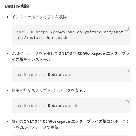
Debianの場合
インストールスクリプトを取得：
curl -O https
:
//download.onlyoffice.com/inst
all/install-Debian.sh
DEBパッケージを使用して
ONLYOFFICE Workspace エンタープラ
イズ版
をインストール：
bash install
-
Debian
.
sh
利用可能なスクリプトパラメータを表示：
bash install
-
Debian
.
sh 
-
h
既存の
ONLYOFFICE Workspace エンタープライズ版
コンポーネン
トをDEBパッケージで更新：