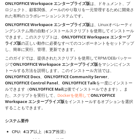
ONLYOFFICE Workspace エンタープライズ版
は、ドキュメント、プ
ロジェクト、顧客関係、メールのやり取りを一元管理するために開発さ
れた有料のコラボレーションシステムです。
ONLYOFFICE Workspace エンタープライズ版
は、Linuxオペレーティ
ングシステム用の自動インストールスクリプトを使用してインストール
できます。このスクリプトは、
ONLYOFFICE Workspace エンタープ
ライズ版
の正しい動作に必要なすべてのコンポーネントをセットアップ
し、簡単に実行、管理、更新できます。
このガイドでは、提供されたスクリプトを使用してRPM/DEBパッケー
ジで
ONLYOFFICE Workspace エンタープライズ版
をマシンにインス
トールする方法を説明します。このインストール方法では、
ONLYOFFICE Docs
、
ONLYOFFICE Community Server
、
ONLYOFFICE Control Panel
、
ONLYOFFICE Talk
を一度にインストー
ルできます（
ONLYOFFICE Mail
は後でインストールできます）。ま
た、スクリプトを実行して、
Dockerを使用して
ONLYOFFICE
Workspace エンタープライズ版
をインストールするオプションを選択
することもできます。
システム要件
CPU
4コア
以上（
6コア
推奨）