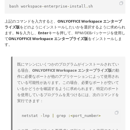
bash workspace
-
enterprise
-
install
.
sh
上記のコマンドを入力すると、
ONLYOFFICE Workspace エンタープ
ライズ版
をどのようにインストールしたいかを選択するように求められ
ます。
N
を入力し、
Enter
キーを押して、RPM/DEBパッケージを使用し
て
ONLYOFFICE Workspace エンタープライズ版
をインストールしま
す。
既にマシンにいくつかのプログラムがインストールされてい
る場合、
ONLYOFFICE Workspace エンタープライズ版
の動
作に必要なポートが他のアプリケーションによって使用され
ている可能性があります。この場合、必要なポートが空いて
いるかどうかを確認するように求められます。特定のポート
を使用しているプログラムを見つけるには、次のコマンドを
実行できます：
netstat 
-
lnp 
|
 grep 
:<
port_number
>