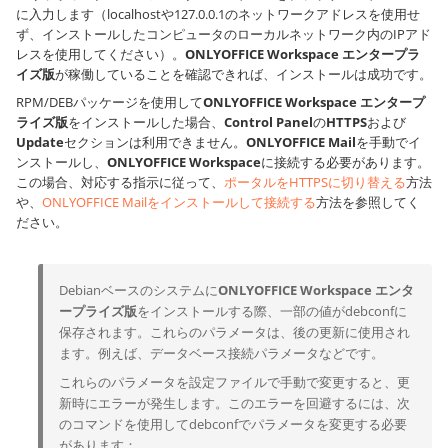
に入力します（
localhost
や
127.0.0.1
のネットワークアドレスを使用せ
ず、インストールしたコンピュータのローカルネットワーク内のIPアド
レスを使用してください）。
ONLYOFFICE Workspace エンタープラ
イズ版
が稼働していることを確認できれば、インストールは成功です。
RPM/DEBパッケージを使用して
ONLYOFFICE Workspace エンタープ
ライズ版
をインストールした場合、
Control Panel
の
HTTPS
および
Update
セクションは利用できません。
ONLYOFFICE Mail
を手動でイ
ンストールし、
ONLYOFFICE Workspace
に接続する必要があります。
この場合、対応する指示に従って、
ポータルをHTTPSに切り替える
方法
や、
ONLYOFFICE Mailをインストールして接続する
方法を参照してく
ださい。
Debianベースのシステムに
ONLYOFFICE Workspace エンタ
ープライズ版
をインストールする際、一部の値がdebconfに
保存されます。これらのパラメータは、後の更新に使用され
ます。例えば、データベース接続パラメータなどです。
これらのパラメータを設定ファイルで手動で変更すると、更
新時にエラーが発生します。このエラーを回避するには、次
のコマンドを使用してdebconfでパラメータを変更する必要
があります：