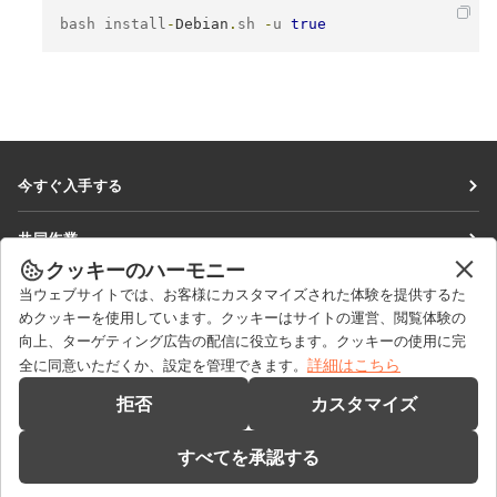
bash install
-
Debian
.
sh 
-
u 
true
今すぐ入手する
Docs
共同作業
DocSpace
クッキーのハーモニー
貢献者向け
ニュースを見る
当ウェブサイトでは、お客様にカスタマイズされた体験を提供するた
Workspace
翻訳者向け
めクッキーを使用しています。クッキーはサイトの運営、閲覧体験の
ブログ
コネクター
向上、ターゲティング広告の配信に役立ちます。クッキーの使用に完
ヘルプを得る
インフルエンサー向け
詳細はこちら
全に同意いただくか、設定を管理できます。
デスクトップアプリ
フォーラム
求人情報
お問い合わせ
拒否
カスタマイズ
モバイルアプリ
研修コース
セールスに関する質問
sales@onlyoffice.com
onlyoffice.com
すべてを承認する
ウェビナー
パートナーシップに関するお問い合わせ
partners@onlyoffice.com
© Ascensio System SIA 2026. All rights reserved
ホワイトペーパー