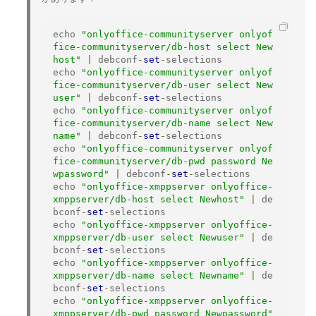
echo 
"onlyoffice-communityserver onlyof
fice-communityserver/db-host select New
host"
|
 debconf
-
set
-
selections

echo 
"onlyoffice-communityserver onlyof
fice-communityserver/db-user select New
user"
|
 debconf
-
set
-
selections

echo 
"onlyoffice-communityserver onlyof
fice-communityserver/db-name select New
name"
|
 debconf
-
set
-
selections

echo 
"onlyoffice-communityserver onlyof
fice-communityserver/db-pwd password Ne
wpassword"
|
 debconf
-
set
-
selections

echo 
"onlyoffice-xmppserver onlyoffice-
xmppserver/db-host select Newhost"
|
 de
bconf
-
set
-
selections

echo 
"onlyoffice-xmppserver onlyoffice-
xmppserver/db-user select Newuser"
|
 de
bconf
-
set
-
selections

echo 
"onlyoffice-xmppserver onlyoffice-
xmppserver/db-name select Newname"
|
 de
bconf
-
set
-
selections

echo 
"onlyoffice-xmppserver onlyoffice-
xmppserver/db-pwd password Newpassword"