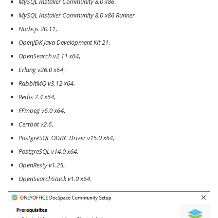
MySQL Installer Community 8.0 x86
,
MySQL Installer Community 8.0 x86 Runner
Node.js 20.11
,
OpenJDK Java Development Kit 21
,
OpenSearch v2.11 x64
,
Erlang v26.0 x64
,
RabbitMQ v3.12 x64
,
Redis 7.4 x64
,
FFmpeg v6.0 x64
,
Certbot v2.6
,
PostgreSQL ODBC Driver v15.0 x64
,
PostgreSQL v14.0 x64
,
OpenResty v1.25
,
OpenSearchStack v1.0 x64
.