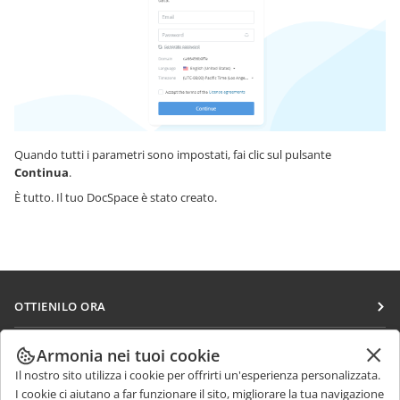
Quando tutti i parametri sono impostati, fai clic sul pulsante
Continua
.
È tutto. Il tuo DocSpace è stato creato.
OTTIENILO ORA
Docs
COLLABORA
Armonia nei tuoi cookie
DocSpace
Il nostro sito utilizza i cookie per offrirti un'esperienza personalizzata.
Per i contributori
RICEVI NOTIZIE
I cookie ci aiutano a far funzionare il sito, migliorare la tua navigazione
Workspace