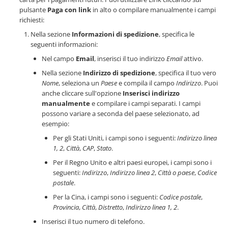
pulsante
Paga con link
in alto o compilare manualmente i campi
richiesti:
Nella sezione
Informazioni di spedizione
, specifica le
seguenti informazioni:
Nel campo
Email
, inserisci il tuo indirizzo
Email
attivo.
Nella sezione
Indirizzo di spedizione
, specifica il tuo vero
Nome
, seleziona un
Paese
e compila il campo
Indirizzo
. Puoi
anche cliccare sull'opzione
Inserisci indirizzo
manualmente
e compilare i campi separati. I campi
possono variare a seconda del paese selezionato, ad
esempio:
Per gli Stati Uniti, i campi sono i seguenti:
Indirizzo linea
1, 2
,
Città
,
CAP
,
Stato
.
Per il Regno Unito e altri paesi europei, i campi sono i
seguenti:
Indirizzo
,
Indirizzo linea 2
,
Città o paese
,
Codice
postale
.
Per la Cina, i campi sono i seguenti:
Codice postale
,
Provincia
,
Città
,
Distretto
,
Indirizzo linea 1, 2
.
Inserisci il tuo numero di telefono.