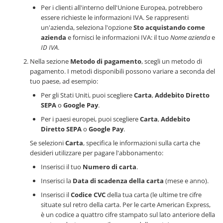
Per i clienti all'interno dell'Unione Europea, potrebbero
essere richieste le informazioni IVA. Se rappresenti
un'azienda, seleziona l'opzione
Sto acquistando come
azienda
e fornisci le informazioni IVA: il tuo
Nome azienda
e
ID IVA
.
Nella sezione
Metodo di pagamento
, scegli un metodo di
pagamento. I metodi disponibili possono variare a seconda del
tuo paese, ad esempio:
Per gli Stati Uniti, puoi scegliere
Carta
,
Addebito Diretto
SEPA
o
Google Pay
.
Per i paesi europei, puoi scegliere
Carta
,
Addebito
Diretto SEPA
o
Google Pay
.
Se selezioni
Carta
, specifica le informazioni sulla carta che
desideri utilizzare per pagare l'abbonamento:
Inserisci il tuo
Numero di carta
.
Inserisci la
Data di scadenza della carta
(mese e anno).
Inserisci il
Codice CVC
della tua carta (le ultime tre cifre
situate sul retro della carta. Per le carte American Express,
è un codice a quattro cifre stampato sul lato anteriore della