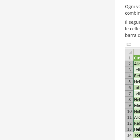
Ogni vo
combin
Il seg
le cell
barra d