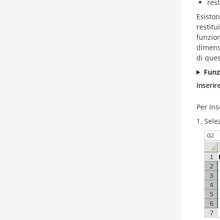
rest
Esisto
restitu
funzi
dimensi
di ques
Funz
Inserir
Per ins
Selez