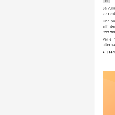
Se vuoi
corrent
Una par
all'int
una ma
Per eli
alterna
Esem