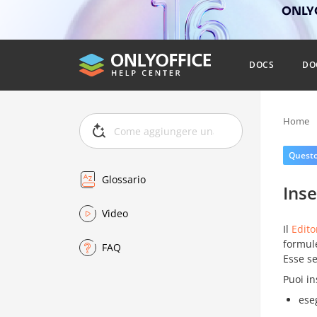
ONLYO
DOCS
DO
Home
Questo 
Glossario
Inse
Video
Il
Edito
formule
FAQ
Esse se
Puoi in
ese