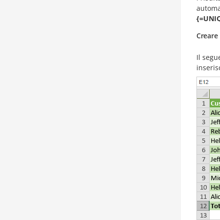
automa
{=UNIQ
Creare 
Il segu
inseris