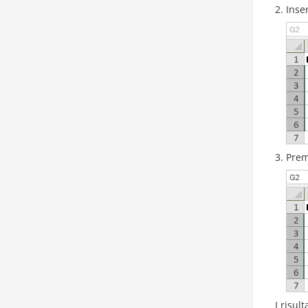
Inse
Prem
I risul