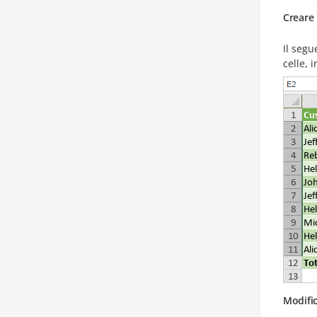
Creare 
Il segu
celle, 
Modific