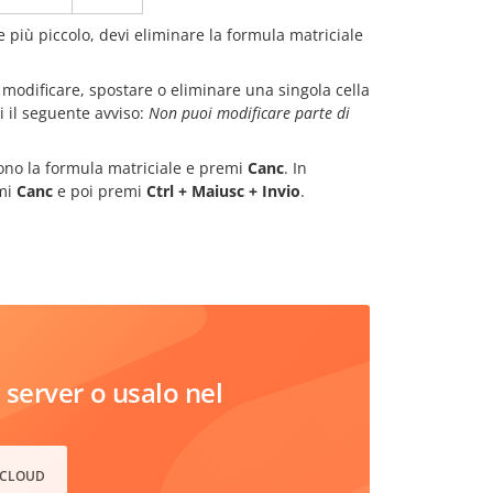
e più piccolo, devi eliminare la formula matriciale
 modificare, spostare o eliminare una singola cella
i il seguente avviso:
Non puoi modificare parte di
gono la formula matriciale e premi
Canc
. In
emi
Canc
e poi premi
Ctrl + Maiusc + Invio
.
server o usalo nel
 CLOUD