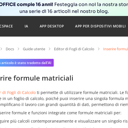
FFICE compie 16 anni!
Festeggia con noi la nostra sto
una serie di 16 articoli nel nostro blog.
CSPACE
IA
APP DESKTOP
APP PER DISPOSITIVI MOBILI
Docs
Guide utente
Editor di Fogli di Calcolo
Inserire formul
articolo è stato tradotto dall'AI
rire formule matriciali
r di Fogli di Calcolo
ti permette di utilizzare formule matriciali. Le 
 in un foglio di calcolo, poiché puoi inserire una singola formula m
mplificano il lavoro con grandi quantità di dati, permettono di rie
serire formule e funzioni integrate come formule matriciali per:
guire più calcoli contemporaneamente e visualizzare un singolo ris