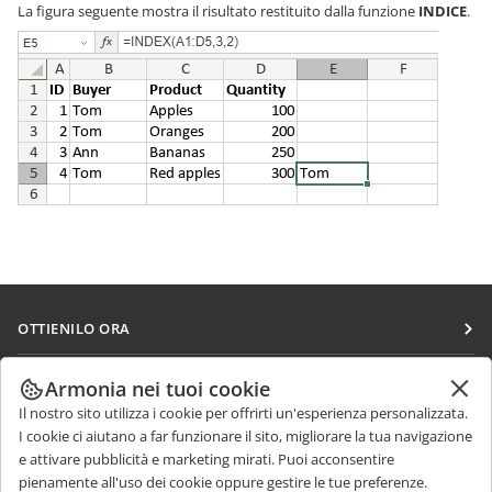
La figura seguente mostra il risultato restituito dalla funzione
INDICE
.
OTTIENILO ORA
Docs
COLLABORA
Armonia nei tuoi cookie
DocSpace
Il nostro sito utilizza i cookie per offrirti un'esperienza personalizzata.
Per i contributori
RICEVI NOTIZIE
I cookie ci aiutano a far funzionare il sito, migliorare la tua navigazione
Workspace
Per i traduttori
e attivare pubblicità e marketing mirati. Puoi acconsentire
Blog
Connettori
pienamente all'uso dei cookie oppure gestire le tue preferenze.
RICEVI AIUTO
Per gli influencer