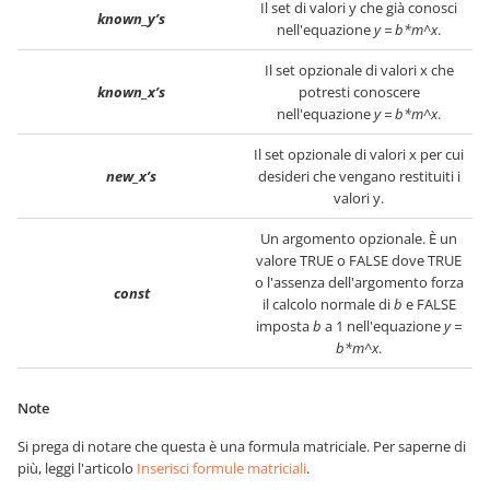
Il set di valori y che già conosci
known_y’s
nell'equazione
y = b*m^x
.
Il set opzionale di valori x che
known_x’s
potresti conoscere
nell'equazione
y = b*m^x
.
Il set opzionale di valori x per cui
new_x’s
desideri che vengano restituiti i
valori y.
Un argomento opzionale. È un
valore TRUE o FALSE dove TRUE
o l'assenza dell'argomento forza
const
il calcolo normale di
b
e FALSE
imposta
b
a 1 nell'equazione
y =
b*m^x
.
Note
Si prega di notare che questa è una formula matriciale. Per saperne di
più, leggi l'articolo
Inserisci formule matriciali
.