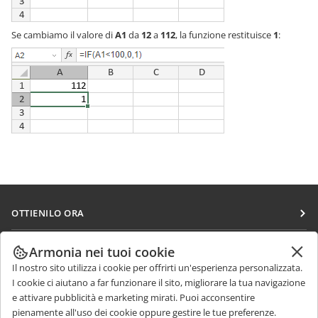
Se cambiamo il valore di
A1
da
12
a
112
, la funzione restituisce
1
:
OTTIENILO ORA
Docs
COLLABORA
Armonia nei tuoi cookie
DocSpace
Il nostro sito utilizza i cookie per offrirti un'esperienza personalizzata.
Per i contributori
RICEVI NOTIZIE
I cookie ci aiutano a far funzionare il sito, migliorare la tua navigazione
Workspace
Per i traduttori
e attivare pubblicità e marketing mirati. Puoi acconsentire
Blog
Connettori
pienamente all'uso dei cookie oppure gestire le tue preferenze.
RICEVI AIUTO