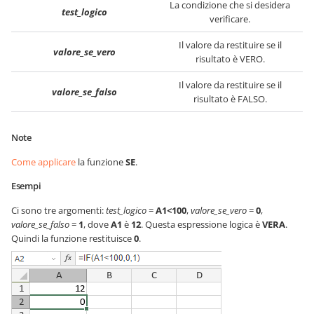
La condizione che si desidera
test_logico
verificare.
Il valore da restituire se il
valore_se_vero
risultato è VERO.
Il valore da restituire se il
valore_se_falso
risultato è FALSO.
Note
Come applicare
la funzione
SE
.
Esempi
Ci sono tre argomenti:
test_logico
=
A1<100
,
valore_se_vero
=
0
,
valore_se_falso
=
1
, dove
A1
è
12
. Questa espressione logica è
VERA
.
Quindi la funzione restituisce
0
.