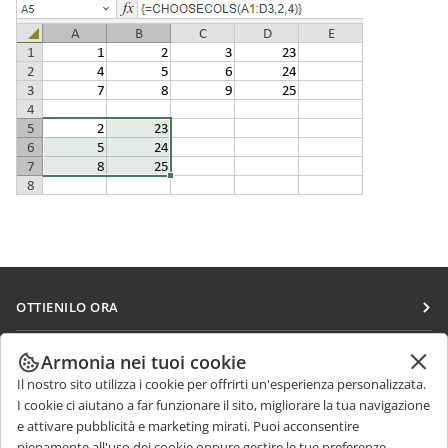
OTTIENILO ORA
Docs
COLLABORA
Armonia nei tuoi cookie
DocSpace
Il nostro sito utilizza i cookie per offrirti un'esperienza personalizzata.
Per i contributori
RICEVI NOTIZIE
I cookie ci aiutano a far funzionare il sito, migliorare la tua navigazione
Workspace
Per i traduttori
e attivare pubblicità e marketing mirati. Puoi acconsentire
Blog
Connettori
pienamente all'uso dei cookie oppure gestire le tue preferenze.