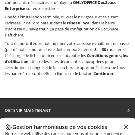
composants nécessaires et déployera
ONLYOFFICE DocSpace
Enterprise
sur votre systéme.
Une fois l'installation terminée, ouvrez le navigateur et saisissez
l'adresse IP de l'ordinateur dans le
réseau local
dans la barre
d'adresse du navigateur. La page de configuration de DocSpace
s'affichera.
Tout d'abord, il vous faut indiquer votre adresse e-mail, mot de passe
(par défaut, le mot de passe doit comporter entre
8
et
30
caractères),
télécharger le fichier de licence et accepter les
Conditions générales
d'utilisation
. Utilisez les listes déroulantes appropriées pour
sélectionner la langue et le fuseau horaire appropriés. Lorsque tous
les paramètres sont définis, cliquez sur le bouton
Continuer
.
OBTENIR MAINTENANT
Docs
COLLABORATION
Gestion harmonieuse de vos cookies
DocSpace
Notre site web utilise des cookies pour vous offrir une expérience
Pour les contributeurs