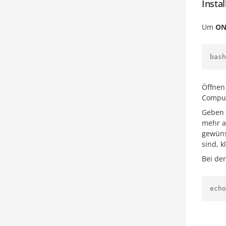
Insta
Um
ON
bash
Öffnen
Comput
Geben 
mehr a
gewüns
sind, k
Bei de
echo