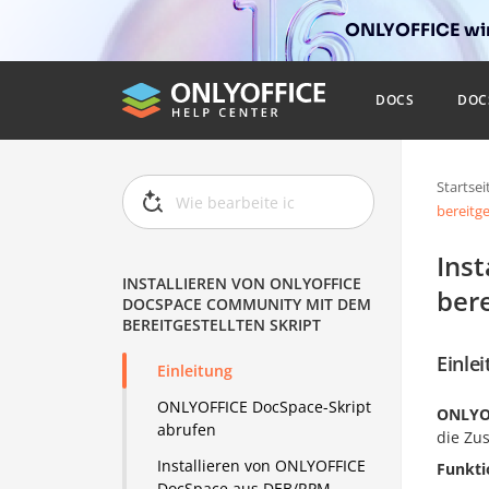
ONLYOFFICE wir
DOCS
DOC
Startsei
bereitge
Ins
INSTALLIEREN VON ONLYOFFICE
bere
DOCSPACE COMMUNITY MIT DEM
BEREITGESTELLTEN SKRIPT
Einle
Einleitung
ONLYOFFICE DocSpace-Skript
ONLYO
abrufen
die Zu
Installieren von ONLYOFFICE
Funkti
DocSpace aus DEB/RPM-