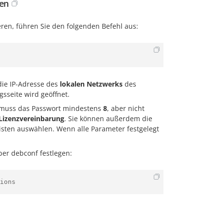
en
ren, führen Sie den folgenden Befehl aus:
die IP-Adresse des
lokalen Netzwerks
des
sseite wird geöffnet.
g muss das Passwort mindestens
8
, aber nicht
Lizenzvereinbarung
. Sie können außerdem die
ten auswählen. Wenn alle Parameter festgelegt
ber debconf festlegen:
ions