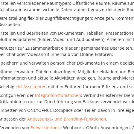
Erstellen verschiedener Raumtypen: Öffentliche Räume, Räume zu
Kollaborationsräume, virtuelle Datenräume, benutzerdefinierte Rä
Bereitstellung flexibler Zugriffsberechtigungen: Anzeigen, Kommen
Bearbeiten.
Erstellen und Bearbeiten von Dokumenten, Tabellen, Präsentatione
Multimediadateien (Bilder, Video- und Audiodateien). Arbeiten m
Benutzer zur Zusammenarbeit einladen: gemeinsames Bearbeiten,
per Chat oder Videoanruf innerhalb von Online-Editoren.
Speichern und Verwalten persönlicher Dokumente in einem dedizie
Räume verwalten: Dateien hinzufügen, Mitglieder einladen und Ber
Informationen und aktuelle Aktivitäten anzeigen, Räume archiviere
Beliebige
KI-Assistenten
mit den Editoren für mehr Effizienz und sc
Konfigurieren der
Integrationsfunktionen
: Verbinden externer Dien
Drittanbietern nur zur Durchführung von Backups verwendet werd
Einbetten von ONLYOFFICE DocSpace oder Teilen davon in Ihre e
Anpassen der
Anpassungs- und Branding-Funktionen
.
Verwenden von
Entwicklertools
: Webhooks, OAuth-Anwendungen, AP