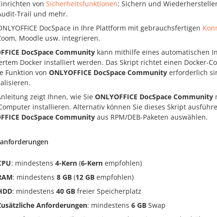
Einrichten von
Sicherheitsfunktionen
: Sichern und Wiederherstellen
Audit-Trail und mehr.
ONLYOFFICE DocSpace in Ihre Plattform mit gebrauchsfertigen
Kon
Zoom, Moodle usw. integrieren.
FFICE DocSpace
Community
kann mithilfe eines automatischen In
iertem Docker installiert werden. Das Skript richtet einen Docker-C
te Funktion von
ONLYOFFICE DocSpace
Community
erforderlich si
alisieren.
nleitung zeigt Ihnen, wie Sie
ONLYOFFICE DocSpace
Community
m
omputer installieren. Alternativ können Sie dieses Skript ausführ
FFICE DocSpace
Community
aus RPM/DEB-Paketen auswählen.
anforderungen
CPU
: mindestens
4-Kern
(
6-Kern
empfohlen)
RAM
: mindestens
8 GB
(
12 GB
empfohlen)
HDD
: mindestens
40 GB
freier Speicherplatz
Zusätzliche Anforderungen
: mindestens
6 GB
Swap