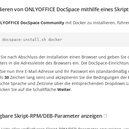
llieren von ONLYOFFICE DocSpace mithilfe eines Skript
LYOFFICE DocSpace
Community
mit Docker zu installieren, führe
 docspace-install.sh docker
 Sie nach Abschluss der Installation einen Browser und geben Sie 
ers in die Adressleiste des Browsers ein. Die DocSpace-Einrichtung
Sie nun Ihre E-Mail-Adresse und Ihr Passwort ein (standardmäßi
ls
30
Zeichen lang sein) und akzeptieren Sie die Bedingungen der
chte Sprache und Zeitzone über die entsprechenden Dropdown-Lis
licken Sie auf die Schaltfläche
Weiter
.
gbare Skript-RPM/DEB-Parameter anzeigen