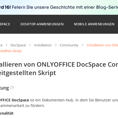
d 16!
Feiern Sie unsere Geschichte mit einer Blog-Serie
SPACE
DESKTOP-ANWENDUNGEN
MOBILE ANWENDUNGEN
te
DocSpace
Installation
Community
Installieren von 
stellten Skript
tallieren von ONLYOFFICE DocSpace C
itgestellten Skript
itung
FFICE DocSpace
ist ein Dokumenten-Hub, in dem Sie Benutzer u
sammenarbeit zu fördern.
onalität