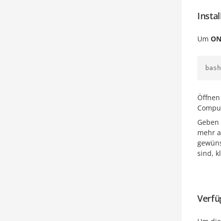
Insta
Um
ON
bash
Öffnen
Comput
Geben 
mehr a
gewüns
sind, k
Verfü