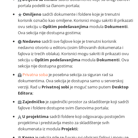
portala podelili sa članom portala;
Omiljeno
sadrži dokumente i foldere koje je trenutni
korisnik označio kao omiljene. Korisnici mogu sakriti ili prikazati
ovu sekciju u
Opštim podešavanjima
modula
Dokumenti
.
Ova sekcija nije dostupna gostima;
Nedavno
sadrži sve fajlove koje je trenutni korisnik
nedavno otvorio u editoru (osim šifrovanih dokumenata i
fajlova iz trećih oblaka). Korisnici mogu sakriti ili prikazati ovu
sekciju u
Opštim podešavanjima
modula
Dokumenti
. Ova
sekcija nije dostupna gostima;
Privatna soba
je posebna sekcija za siguran rad sa
dokumentima. Ova sekcija je dostupna samo u serverskoj
verziji. Rad u
Privatnoj sobi
je moguć samo putem
Desktop
Editora
;
Zajedničko
je zajednički prostor za skladištenje koji sadrži
fajlove i foldere dostupne svim članovima portala;
U projektima
sadrži foldere koji odgovaraju postojećim
projektima i predstavlja mesto za skladištenje svih
dokumenata iz modula
Projekti
;
Korpa
je sekcija gde se čuvaju svi obrisani fajlovi i mogu se