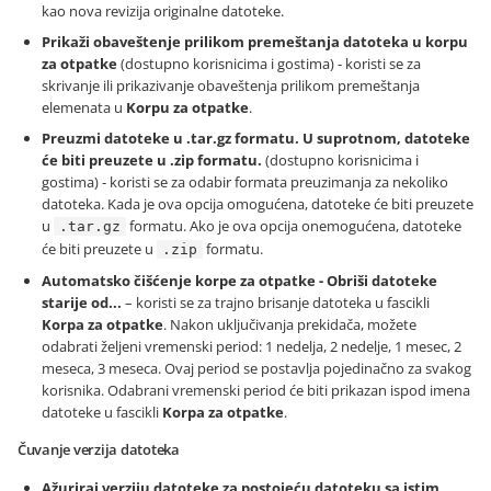
kao nova revizija originalne datoteke.
Prikaži obaveštenje prilikom premeštanja datoteka u korpu
za otpatke
(dostupno korisnicima i gostima) - koristi se za
skrivanje ili prikazivanje obaveštenja prilikom premeštanja
elemenata u
Korpu za otpatke
.
Preuzmi datoteke u .tar.gz formatu. U suprotnom, datoteke
će biti preuzete u .zip formatu.
(dostupno korisnicima i
gostima) - koristi se za odabir formata preuzimanja za nekoliko
datoteka. Kada je ova opcija omogućena, datoteke će biti preuzete
u
formatu. Ako je ova opcija onemogućena, datoteke
.tar.gz
će biti preuzete u
formatu.
.zip
Automatsko čišćenje korpe za otpatke - Obriši datoteke
starije od...
– koristi se za trajno brisanje datoteka u fascikli
Korpa za otpatke
. Nakon uključivanja prekidača, možete
odabrati željeni vremenski period: 1 nedelja, 2 nedelje, 1 mesec, 2
meseca, 3 meseca. Ovaj period se postavlja pojedinačno za svakog
korisnika. Odabrani vremenski period će biti prikazan ispod imena
datoteke u fascikli
Korpa za otpatke
.
Čuvanje verzija datoteka
Ažuriraj verziju datoteke za postojeću datoteku sa istim