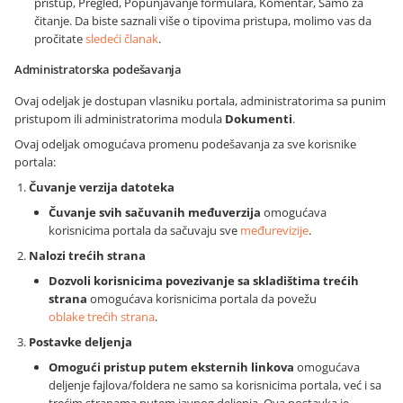
pristup, Pregled, Popunjavanje formulara, Komentar, Samo za
čitanje. Da biste saznali više o tipovima pristupa, molimo vas da
pročitate
sledeći članak
.
Administratorska podešavanja
Ovaj odeljak je dostupan vlasniku portala, administratorima sa punim
pristupom ili administratorima modula
Dokumenti
.
Ovaj odeljak omogućava promenu podešavanja za sve korisnike
portala:
Čuvanje verzija datoteka
Čuvanje svih sačuvanih međuverzija
omogućava
korisnicima portala da sačuvaju sve
međurevizije
.
Nalozi trećih strana
Dozvoli korisnicima povezivanje sa skladištima trećih
strana
omogućava korisnicima portala da povežu
oblake trećih strana
.
Postavke deljenja
Omogući pristup putem eksternih linkova
omogućava
deljenje fajlova/foldera ne samo sa korisnicima portala, već i sa
trećim stranama putem javnog deljenja. Ova postavka je