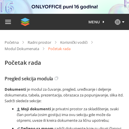
ONLYOFFICE puni 16 godina!
MENU
Početna
Radni prostor
Korisnički vodiči
Modul Dokumenata
Početak rada
Početak rada
Pregled sekcija modula
Dokumenti
je modul za čuvanje, pregled, uređivanje i deljenje
dokumenata, tabela, prezentacija, obrazaca za popunjavanje, slika itd.
Sadrži sledeće sekcije:
Moji dokumenti
je privatni prostor za skladištenje, svaki
član portala (osim gostiju) ima ovu sekciju gde može da
otpremi, uveze ili kreira dokumente za ličnu upotrebu;
Deljeno sa mnom
sadrži dokumente koje su drugi članovi