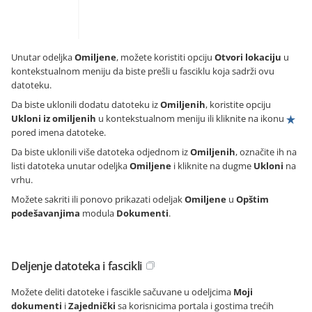
Unutar odeljka
Omiljene
, možete koristiti opciju
Otvori lokaciju
u
kontekstualnom meniju da biste prešli u fasciklu koja sadrži ovu
datoteku.
Da biste uklonili dodatu datoteku iz
Omiljenih
, koristite opciju
Ukloni iz omiljenih
u kontekstualnom meniju ili kliknite na ikonu
pored imena datoteke.
Da biste uklonili više datoteka odjednom iz
Omiljenih
, označite ih na
listi datoteka unutar odeljka
Omiljene
i kliknite na dugme
Ukloni
na
vrhu.
Možete sakriti ili ponovo prikazati odeljak
Omiljene
u
Opštim
podešavanjima
modula
Dokumenti
.
Deljenje datoteka i fascikli
Možete deliti datoteke i fascikle sačuvane u odeljcima
Moji
dokumenti
i
Zajednički
sa korisnicima portala i gostima trećih