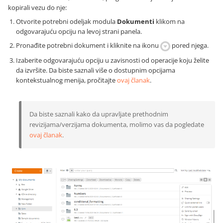
kopirali vezu do nje:
Otvorite potrebni odeljak modula
Dokumenti
klikom na
odgovarajuću opciju na levoj strani panela.
Pronađite potrebni dokument i kliknite na ikonu
pored njega.
Izaberite odgovarajuću opciju u zavisnosti od operacije koju želite
da izvršite. Da biste saznali više o dostupnim opcijama
kontekstualnog menija, pročitajte
ovaj članak
.
Da biste saznali kako da upravljate prethodnim
revizijama/verzijama dokumenta, molimo vas da pogledate
ovaj članak
.