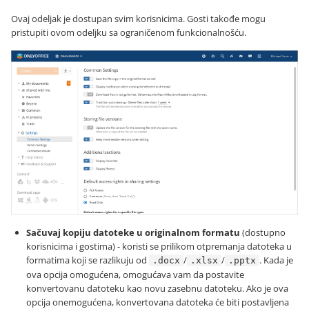
Ovaj odeljak je dostupan svim korisnicima. Gosti takođe mogu
pristupiti ovom odeljku sa ograničenom funkcionalnošću.
Sačuvaj kopiju datoteke u originalnom formatu
(dostupno
korisnicima i gostima) - koristi se prilikom otpremanja datoteka u
formatima koji se razlikuju od
/
/
. Kada je
.docx
.xlsx
.pptx
ova opcija omogućena, omogućava vam da postavite
konvertovanu datoteku kao novu zasebnu datoteku. Ako je ova
opcija onemogućena, konvertovana datoteka će biti postavljena