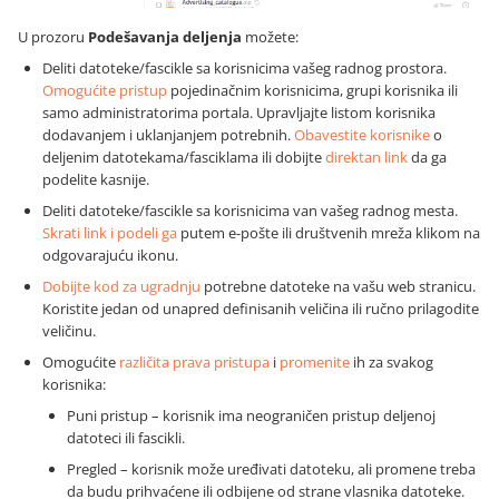
U prozoru
Podešavanja deljenja
možete:
Deliti datoteke/fascikle sa korisnicima vašeg radnog prostora.
Omogućite pristup
pojedinačnim korisnicima, grupi korisnika ili
samo administratorima portala. Upravljajte listom korisnika
dodavanjem i uklanjanjem potrebnih.
Obavestite korisnike
o
deljenim datotekama/fasciklama ili dobijte
direktan link
da ga
podelite kasnije.
Deliti datoteke/fascikle sa korisnicima van vašeg radnog mesta.
Skrati link i podeli ga
putem e-pošte ili društvenih mreža klikom na
odgovarajuću ikonu.
Dobijte kod za ugradnju
potrebne datoteke na vašu web stranicu.
Koristite jedan od unapred definisanih veličina ili ručno prilagodite
veličinu.
Omogućite
različita prava pristupa
i
promenite
ih za svakog
korisnika:
Puni pristup – korisnik ima neograničen pristup deljenoj
datoteci ili fascikli.
Pregled – korisnik može uređivati datoteku, ali promene treba
da budu prihvaćene ili odbijene od strane vlasnika datoteke.