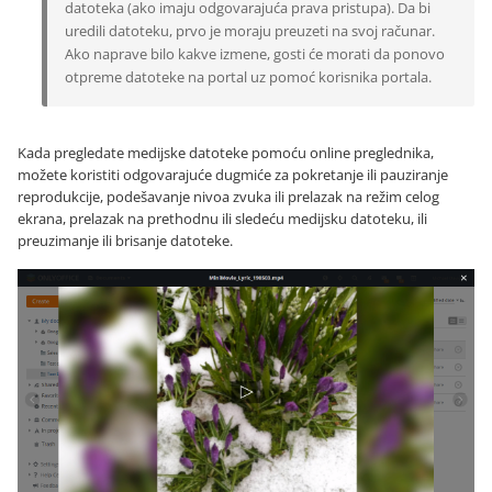
datoteka (ako imaju odgovarajuća prava pristupa). Da bi
uredili datoteku, prvo je moraju preuzeti na svoj računar.
Ako naprave bilo kakve izmene, gosti će morati da ponovo
otpreme datoteke na portal uz pomoć korisnika portala.
Kada pregledate medijske datoteke pomoću online preglednika,
možete koristiti odgovarajuće dugmiće za pokretanje ili pauziranje
reprodukcije, podešavanje nivoa zvuka ili prelazak na režim celog
ekrana, prelazak na prethodnu ili sledeću medijsku datoteku, ili
preuzimanje ili brisanje datoteke.