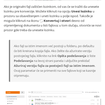
Ako je originalni fajl zaštićen lozinkom, od vas će se tražiti da unesete
lozinku pre konverzije. Možete kliknuti na opciju
Unesi lozinku
u
prozoru sa obaveštenjem i uneti lozinku u polje ispod. Takođe je
moguće kliknuti na ikonu
Konvertuj i otvori
desno od
otpremljenog dokumenta u listi fajlova; u tom slučaju, otvoriće se novi
prozor gde treba da unesete lozinku.
Ako fajl sa istim imenom već postoji u folderu, po defaultu
će biti kreirana kopija fajla. Ako želite da ažurirate verziju
postojećeg fajla, kliknite na link
Opšta podešavanja
iz liste
Podešavanja
na levoj strani panela i uključite prekidač
Ažuriraj verziju fajla za postojeći fajl sa istim imenom
.
Ovaj parametar će se primeniti na sve fajlove koji se kasnije
otpremaju.