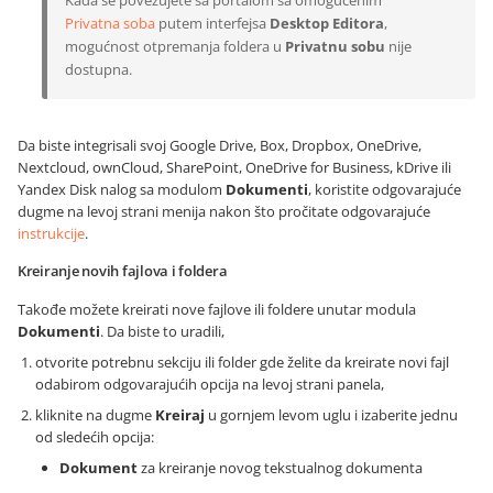
Kada se povezujete sa portalom sa omogućenim
Privatna soba
putem interfejsa
Desktop Editora
,
mogućnost otpremanja foldera u
Privatnu sobu
nije
dostupna.
Da biste integrisali svoj Google Drive, Box, Dropbox, OneDrive,
Nextcloud, ownCloud, SharePoint, OneDrive for Business, kDrive ili
Yandex Disk nalog sa modulom
Dokumenti
, koristite odgovarajuće
dugme na levoj strani menija nakon što pročitate odgovarajuće
instrukcije
.
Kreiranje novih fajlova i foldera
Takođe možete kreirati nove fajlove ili foldere unutar modula
Dokumenti
. Da biste to uradili,
otvorite potrebnu sekciju ili folder gde želite da kreirate novi fajl
odabirom odgovarajućih opcija na levoj strani panela,
kliknite na dugme
Kreiraj
u gornjem levom uglu i izaberite jednu
od sledećih opcija:
Dokument
za kreiranje novog tekstualnog dokumenta