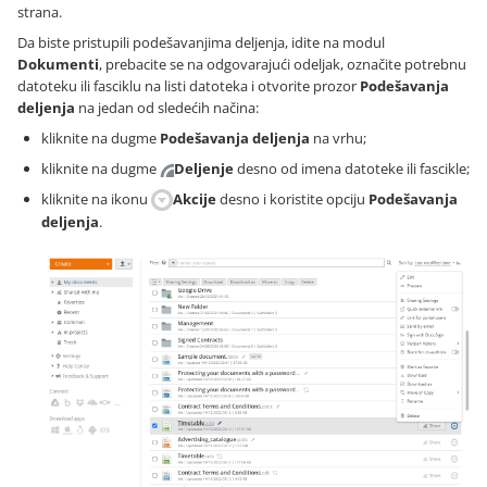
strana.
Da biste pristupili podešavanjima deljenja, idite na modul
Dokumenti
, prebacite se na odgovarajući odeljak, označite potrebnu
datoteku ili fasciklu na listi datoteka i otvorite prozor
Podešavanja
deljenja
na jedan od sledećih načina:
kliknite na dugme
Podešavanja deljenja
na vrhu;
kliknite na dugme
Deljenje
desno od imena datoteke ili fascikle;
kliknite na ikonu
Akcije
desno i koristite opciju
Podešavanja
deljenja
.