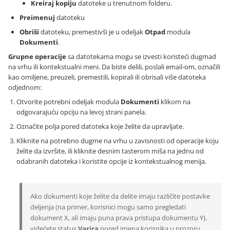
Kreiraj kopiju
datoteke u trenutnom folderu.
Preimenuj
datoteku
Obriši
datoteku, premestivši je u odeljak
Otpad
modula
Dokumenti
.
Grupne operacije
sa datotekama mogu se izvesti koristeći dugmad
na vrhu ili kontekstualni meni. Da biste delili, poslali email-om, označili
kao omiljene, preuzeli, premestili, kopirali ili obrisali više datoteka
odjednom:
Otvorite potrebni odeljak modula
Dokumenti
klikom na
odgovarajuću opciju na levoj strani panela.
Označite polja pored datoteka koje želite da upravljate.
Kliknite na potrebno dugme na vrhu u zavisnosti od operacije koju
želite da izvršite, ili kliknite desnim tasterom miša na jednu od
odabranih datoteka i koristite opcije iz kontekstualnog menija.
Ako dokumenti koje želite da delite imaju različite postavke
deljenja (na primer, korisnici mogu samo pregledati
dokument X, ali imaju puna prava pristupa dokumentu Y),
videćete status
Varira
pored imena korisnika u prozoru