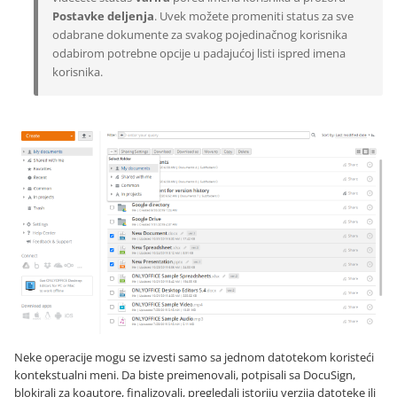
Postavke deljenja
. Uvek možete promeniti status za sve
odabrane dokumente za svakog pojedinačnog korisnika
odabirom potrebne opcije u padajućoj listi ispred imena
korisnika.
Neke operacije mogu se izvesti samo sa jednom datotekom koristeći
kontekstualni meni. Da biste preimenovali, potpisali sa DocuSign,
blokirali za koautore, finalizovali, pregledali istoriju verzija datoteke ili