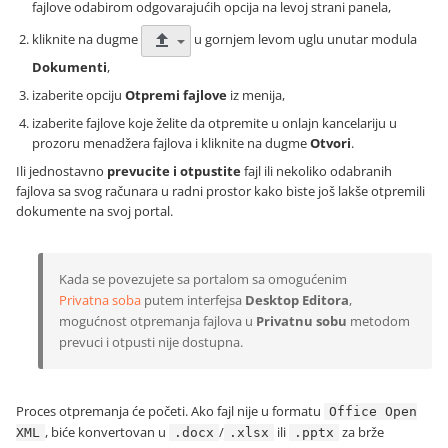
fajlove odabirom odgovarajućih opcija na levoj strani panela,
kliknite na dugme
u gornjem levom uglu unutar modula
Dokumenti
,
izaberite opciju
Otpremi fajlove
iz menija,
izaberite fajlove koje želite da otpremite u onlajn kancelariju u
prozoru menadžera fajlova i kliknite na dugme
Otvori
.
Ili jednostavno
prevucite i otpustite
fajl ili nekoliko odabranih
fajlova sa svog računara u radni prostor kako biste još lakše otpremili
dokumente na svoj portal.
Kada se povezujete sa portalom sa omogućenim
Privatna soba
putem interfejsa
Desktop Editora
,
mogućnost otpremanja fajlova u
Privatnu sobu
metodom
prevuci i otpusti nije dostupna.
Proces otpremanja će početi. Ako fajl nije u formatu
Office Open
, biće konvertovan u
/
ili
za brže
XML
.docx
.xlsx
.pptx