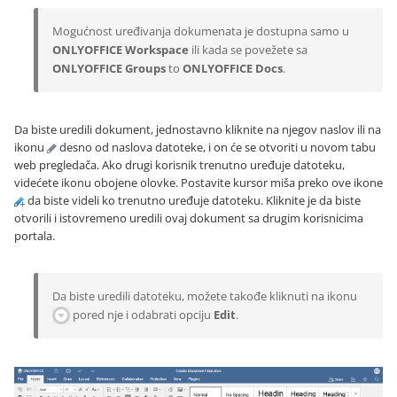
Mogućnost uređivanja dokumenata je dostupna samo u
ONLYOFFICE Workspace
ili kada se povežete sa
ONLYOFFICE Groups
to
ONLYOFFICE Docs
.
Da biste uredili dokument, jednostavno kliknite na njegov naslov ili na
ikonu
desno od naslova datoteke, i on će se otvoriti u novom tabu
web pregledača. Ako drugi korisnik trenutno uređuje datoteku,
videćete ikonu obojene olovke. Postavite kursor miša preko ove ikone
da biste videli ko trenutno uređuje datoteku. Kliknite je da biste
otvorili i istovremeno uredili ovaj dokument sa drugim korisnicima
portala.
Da biste uredili datoteku, možete takođe kliknuti na ikonu
pored nje i odabrati opciju
Edit
.