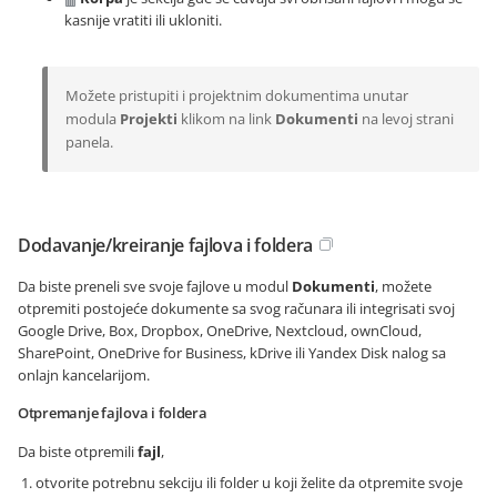
kasnije vratiti ili ukloniti.
Možete pristupiti i projektnim dokumentima unutar
modula
Projekti
klikom na link
Dokumenti
na levoj strani
panela.
Dodavanje/kreiranje fajlova i foldera
Da biste preneli sve svoje fajlove u modul
Dokumenti
, možete
otpremiti postojeće dokumente sa svog računara ili integrisati svoj
Google Drive, Box, Dropbox, OneDrive, Nextcloud, ownCloud,
SharePoint, OneDrive for Business, kDrive ili Yandex Disk nalog sa
onlajn kancelarijom.
Otpremanje fajlova i foldera
Da biste otpremili
fajl
,
otvorite potrebnu sekciju ili folder u koji želite da otpremite svoje