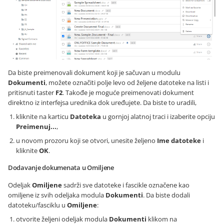
Da biste preimenovali dokument koji je sačuvan u modulu
Dokumenti
, možete označiti polje levo od željene datoteke na listi i
pritisnuti taster
F2
. Takođe je moguće preimenovati dokument
direktno iz interfejsa urednika dok uređujete. Da biste to uradili,
kliknite na karticu
Datoteka
u gornjoj alatnoj traci i izaberite opciju
Preimenuj...
,
u novom prozoru koji se otvori, unesite željeno
Ime datoteke
i
kliknite
OK
.
Dodavanje dokumenata u Omiljene
Odeljak
Omiljene
sadrži sve datoteke i fascikle označene kao
omiljene iz svih odeljaka modula
Dokumenti
. Da biste dodali
datoteku/fasciklu u
Omiljene
:
otvorite željeni odeljak modula
Dokumenti
klikom na