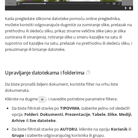
Kada pregledate slikovne datoteke pomoću online preglednika,
možete koristiti odgovarajuće dugmiće za zumiranje slike, prelazak na
prethodnu ili sledeću sliku, prikaz stvarne veličine slike (ako je slika
zumirana ili smanjena), rotiranje slike u smeru kazaljke na satu ili
suprotno od kazaljke na satu, prelazak na prethodnu ili sledeću sliku, i
preuzimanje ili brisanje datoteke.
Upravljanje datotekama i folderima
Da biste pronašli željeni dokument, koristite filter na vrhu liste
dokumenata.
Kliknite na dugme
i navedite potrebne parametre filtera:
Da biste filtrirali stavke po
TIPOVIMA
, izaberite jednu od sledećih
opcija:
Folderi
,
Dokumenti
,
Prezentacije
,
Tabele
,
Slike
,
Mediji
,
Arhive
ili
Sve datoteke
.
Da biste filtrirali stavke po
AUTORU
, kliknite na opciju
Korisnik
ili
Grupa
i izaberite odgovarajućeg korisnika ili grupu.