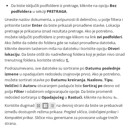
Da biste isključili podfoldere iz pretrage, kliknite na opciju
Bez
podfoldera
u sekciji
PRETRAGA
.
Unesite naslov dokumenta, u potpunosti ili delimično, u polje filtera i
pritisnite taster
Enter
da biste prikazali pronađene stavke. Lokacija
pretrage je prikazana iznad rezultata pretrage. Ako je potrebno,
možete isključiti podfoldere iz pretrage klikom na link
svi podfolderi
.
Ako želite da odete do foldera gde se nalazi pronađena datoteka,
kliknite desnim tasterom miša na datoteku i koristite opciju
Otvori
lokaciju
. Da biste otišli do nadređenog foldera koji je jedan nivo iznad
trenutnog foldera, koristite strelicu
.
Podrazumevano, sve datoteke su sortirane po
Datumu poslednje
izmene
u opadajućem redosledu (najnovije prvo). Ako je potrebno,
možete sortirati stavke po
Datumu kreiranja
,
Naslovu
,
Tipu
,
Veličini
ili
Autoru
otvaranjem padajuće liste
Sortiraj po
desno od
polja
Filter
i odabirom odgovarajuće opcije. Da biste promenili
redosled sortiranja iz
Opadajućeg
u
Rastući
, kliknite na ikonu
.
Koristite dugmad
na desnoj strani da biste se prebacivali
između dostupnih režima prikaza:
Pregled sličica
,
Uobičajeni prikaz
i
Kompaktni prikaz
. Sličice nisu generisane za povezane usluge trećih
strana.