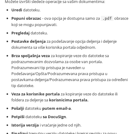
Možete izvršiti sledeće operacije sa vašim dokumentima:
Uredi
datoteku.
Popuni obrazac
- ova opcija je dostupna samo za
obrasce
.pdf
koji se mogu popunjavati.
Pregledaj
datoteku.
Postavke deljenja
za podešavanje opcija deljenja i deljenje
dokumenta sa više korisnika portala odjednom.
Brza spoljašnja veza
za kopiranje veze do datoteke sa
podrazumevanim dozvolama za osobe van portala.
Podrazumevani tip pristupa je naveden u
Podešavanja/Opšta/Podrazumevana prava pristupa u
postavkama deljenja/Podrazumevana prava pristupa za određeni
tip datoteke.
Veza za korisnike portala
za kopiranje veze do datoteke ili
foldera za deljenje sa
korisnicima portala.
Pošalji
datoteku
putem email-a
.
Potpiši
datoteku
sa DocuSign
.
Istorija verzija
i vraćanje jedne od njih.
Finalizuj
trenutnu verziju datoteke i kreiraj reviziju za novu.