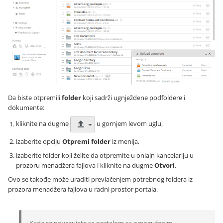
Da biste otpremili
folder
koji sadrži ugnježdene podfoldere i
dokumente:
kliknite na dugme
u gornjem levom uglu,
izaberite opciju
Otpremi folder
iz menija,
izaberite folder koji želite da otpremite u onlajn kancelariju u
prozoru menadžera fajlova i kliknite na dugme
Otvori
.
Ovo se takođe može uraditi prevlačenjem potrebnog foldera iz
prozora menadžera fajlova u radni prostor portala.