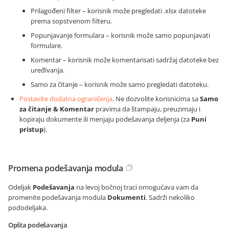
Prilagođeni filter – korisnik može pregledati .xlsx datoteke
prema sopstvenom filteru.
Popunjavanje formulara – korisnik može samo popunjavati
formulare.
Komentar – korisnik može komentarisati sadržaj datoteke bez
uređivanja.
Samo za čitanje – korisnik može samo pregledati datoteku.
Postavite dodatna ograničenja
. Ne dozvolite korisnicima sa
Samo
za čitanje & Komentar
pravima da štampaju, preuzimaju i
kopiraju dokumente ili menjaju podešavanja deljenja (za
Puni
pristup
).
Promena podešavanja modula
Odeljak
Podešavanja
na levoj bočnoj traci omogućava vam da
promenite podešavanja modula
Dokumenti
. Sadrži nekoliko
pododeljaka.
Opšta podešavanja