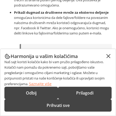
podrazumevano omogućena.
Prikaži dugmad za društvene mreže za eksterno deljenje
omogućava korisnicima da dele fajlove/foldere na povezanim
nalozima društvenih mreža koristeći odgovarajuća dugmad,
npr. Facebook ili Twitter. Ako je onemogućeno, korisnici mogu
deliti linkove ka fajlovima/folderima samo putem e-maila.
Ova postavka je dostupna samo ako je postavka
Harmonija u vašim kolačićima
Omogući pristup putem eksternih linkova
omogućena.
Naš sajt koristi kolačiće kako bi vam pružio prilagođeno iskustvo.
Kolačići nam pomažu da pokrenemo sajt, poboljšamo vaše
pregledanje i omogućimo ciljani marketing i oglase. Možete u
potpunosti pristati na naše korišćenje kolačića ili upravljati svojim
Povezani oblaci
Saznajte više
preferencijama.
Ova sekcija je dostupna svim korisnicima (osim gostima) ako je
postavka
Dozvoli korisnicima povezivanje sa skladištima
Odbij
Prilagodi
trećih strana
omogućena u sekciji
Administratorske postavke
.
Ova sekcija prikazuje sve oblake povezane sa korisničkim nalogom i
Prihvati sve
omogućava povezivanje drugih
oblaka trećih strana
.