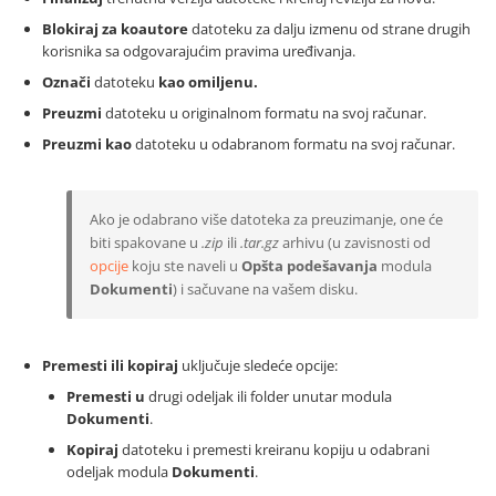
Blokiraj za koautore
datoteku za dalju izmenu od strane drugih
korisnika sa odgovarajućim pravima uređivanja.
Označi
datoteku
kao omiljenu.
Preuzmi
datoteku u originalnom formatu na svoj računar.
Preuzmi kao
datoteku u odabranom formatu na svoj računar.
Ako je odabrano više datoteka za preuzimanje, one će
biti spakovane u
.zip
ili
.tar.gz
arhivu (u zavisnosti od
opcije
koju ste naveli u
Opšta podešavanja
modula
Dokumenti
) i sačuvane na vašem disku.
Premesti ili kopiraj
uključuje sledeće opcije:
Premesti u
drugi odeljak ili folder unutar modula
Dokumenti
.
Kopiraj
datoteku i premesti kreiranu kopiju u odabrani
odeljak modula
Dokumenti
.