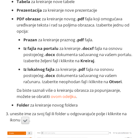
Tabela
za kreiranje nove tabele
Prezentacija
za kreiranje nove prezentacije
PDF obrazac
za kreiranje novog
.pdf
fajla koji omogućava
uređivanje teksta i rad sa poljima obrazaca. Izaberite jednu od
opcija:
Prazan
za kreiranje praznog
.pdf
fajla.
Iz fajla na portalu
za kreiranje
.docxf
fajla na osnovu
postojećeg
.docx
dokumenta sačuvanog na vašem portalu.
Izaberite željeni fajl i kliknite na
Kreiraj
.
Iz lokalnog fajla
za kreiranje
.pdf
fajla na osnovu
postojećeg
.docx
dokumenta sačuvanog na vašem
računaru. Izaberite neophodan fajl i kliknite na
Otvori
.
Da biste saznali više o kreiranju obrasca za popunjavanje,
možete se obratiti
ovom odeljku
.
Folder
za kreiranje novog foldera
unesite ime za svoj fajl ili folder u odgovarajuće polje i kliknite na
ikonu
.