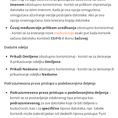
imenom
(dostupno korisnicima) - koristi se prilikom otpremanja
datoteke sa istim imenom. Kada je ova opcija omogućena,
omogućava ažuriranje verzije postojeće datoteke. Ako je ova
opcija onemogućena, biće kreirana kopija datoteke.
Čuvaj međuverzije prilikom uređivanja
(dostupno korisnicima)
- koristi se za kreiranje nove
međurevizije
svaki put kada korisnik
sačuva datoteku koristeći
Ctrl+S
ili ikonu
Sačuvaj
.
Dodatni odeljci
Prikaži Omiljene
(dostupno korisnicima) - koristi se za skrivanje
ili prikazivanje odeljka
Omiljene
.
Prikaži Nedavne
(dostupno korisnicima) - koristi se za skrivanje ili
prikazivanje odeljka
Nedavne
.
Podrazumevana prava pristupa u podešavanjima deljenja
Podrazumevana prava pristupa u podešavanjima deljenja
–
koristi se za postavljanje odabranog tipa pristupa kao
podrazumevanog
za sve datoteke koje će biti deljene u
budućnosti, kao i za
specifične
tipove datoteka, npr. tabele.
Korisnik može izabrati jedan od sledećih tipova pristupa: Puni