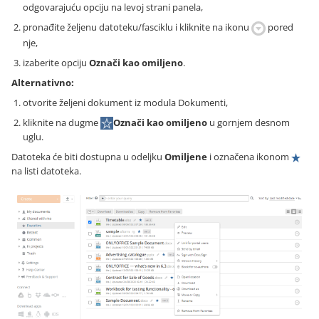
odgovarajuću opciju na levoj strani panela,
pronađite željenu datoteku/fasciklu i kliknite na ikonu
pored
nje,
izaberite opciju
Označi kao omiljeno
.
Alternativno:
otvorite željeni dokument iz modula Dokumenti,
kliknite na dugme
Označi kao omiljeno
u gornjem desnom
uglu.
Datoteka će biti dostupna u odeljku
Omiljene
i označena ikonom
na listi datoteka.