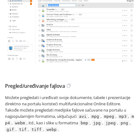
Pregled/uređivanje fajlova
Možete pregledati i uređivati svoje dokumente, tabele i prezentacije
direktno na portalu koristeći multifunkcionalne Online Editore.
Takođe možete pregledati medijske fajlove sačuvane na portalu u
najpopularnijim formatima, uključujući
,
,
,
,
avi
mpg
mpeg
mp3
m
,
, itd., kao i slike u formatima
,
,
,
,
p4
webm
bmp
jpg
jpeg
png
,
,
,
.
gif
tif
tiff
webp