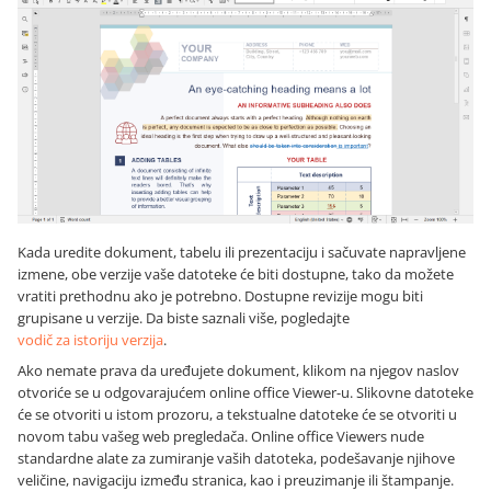
Kada uredite dokument, tabelu ili prezentaciju i sačuvate napravljene
izmene, obe verzije vaše datoteke će biti dostupne, tako da možete
vratiti prethodnu ako je potrebno. Dostupne revizije mogu biti
grupisane u verzije. Da biste saznali više, pogledajte
vodič za istoriju verzija
.
Ako nemate prava da uređujete dokument, klikom na njegov naslov
otvoriće se u odgovarajućem online office Viewer-u. Slikovne datoteke
će se otvoriti u istom prozoru, a tekstualne datoteke će se otvoriti u
novom tabu vašeg web pregledača. Online office Viewers nude
standardne alate za zumiranje vaših datoteka, podešavanje njihove
veličine, navigaciju između stranica, kao i preuzimanje ili štampanje.