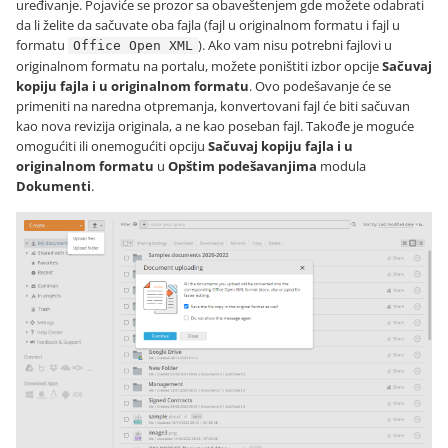
uređivanje. Pojaviće se prozor sa obaveštenjem gde možete odabrati
da li želite da sačuvate oba fajla (fajl u originalnom formatu i fajl u
formatu
). Ako vam nisu potrebni fajlovi u
Office Open XML
originalnom formatu na portalu, možete poništiti izbor opcije
Sačuvaj
kopiju fajla i u originalnom formatu
. Ovo podešavanje će se
primeniti na naredna otpremanja, konvertovani fajl će biti sačuvan
kao nova revizija originala, a ne kao poseban fajl. Takođe je moguće
omogućiti ili onemogućiti opciju
Sačuvaj kopiju fajla i u
originalnom formatu
u
Opštim podešavanjima
modula
Dokumenti
.