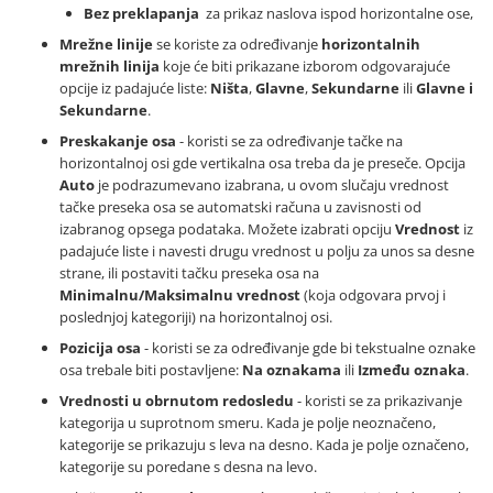
Bez preklapanja
za prikaz naslova ispod horizontalne ose,
Mrežne linije
se koriste za određivanje
horizontalnih
mrežnih linija
koje će biti prikazane izborom odgovarajuće
opcije iz padajuće liste:
Ništa
,
Glavne
,
Sekundarne
ili
Glavne i
Sekundarne
.
Preskakanje osa
- koristi se za određivanje tačke na
horizontalnoj osi gde vertikalna osa treba da je preseče. Opcija
Auto
je podrazumevano izabrana, u ovom slučaju vrednost
tačke preseka osa se automatski računa u zavisnosti od
izabranog opsega podataka. Možete izabrati opciju
Vrednost
iz
padajuće liste i navesti drugu vrednost u polju za unos sa desne
strane, ili postaviti tačku preseka osa na
Minimalnu/Maksimalnu vrednost
(koja odgovara prvoj i
poslednjoj kategoriji) na horizontalnoj osi.
Pozicija osa
- koristi se za određivanje gde bi tekstualne oznake
osa trebale biti postavljene:
Na oznakama
ili
Između oznaka
.
Vrednosti u obrnutom redosledu
- koristi se za prikazivanje
kategorija u suprotnom smeru. Kada je polje neoznačeno,
kategorije se prikazuju s leva na desno. Kada je polje označeno,
kategorije su poredane s desna na levo.