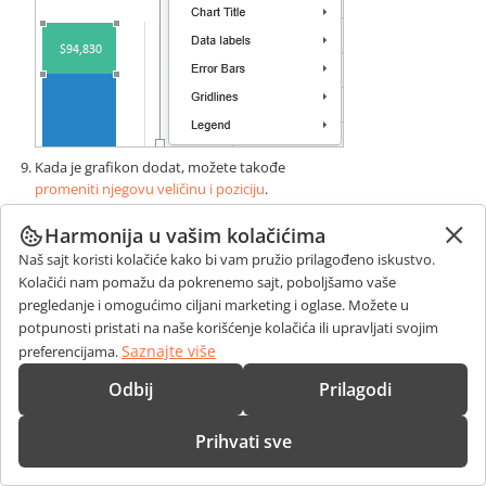
Kada je grafikon dodat, možete takođe
promeniti njegovu veličinu i poziciju
.
Možete odrediti
poziciju grafikona
na slajdu prevlačenjem
Harmonija u vašim kolačićima
vertikalno ili horizontalno.
Naš sajt koristi kolačiće kako bi vam pružio prilagođeno iskustvo.
Možete takođe dodati grafikon u tekstualni rezervisani prostor
Kolačići nam pomažu da pokrenemo sajt, poboljšamo vaše
pritiskom na ikonu
Grafikon
unutar njega i odabirom potrebnog
pregledanje i omogućimo ciljani marketing i oglase. Možete u
tipa grafikona:
potpunosti pristati na naše korišćenje kolačića ili upravljati svojim
Saznajte više
preferencijama.
Odbij
Prilagodi
Prihvati sve