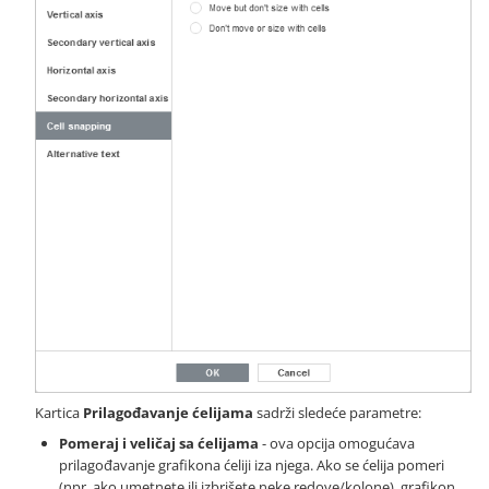
Kartica
Prilagođavanje ćelijama
sadrži sledeće parametre:
Pomeraj i veličaj sa ćelijama
- ova opcija omogućava
prilagođavanje grafikona ćeliji iza njega. Ako se ćelija pomeri
(npr. ako umetnete ili izbrišete neke redove/kolone), grafikon