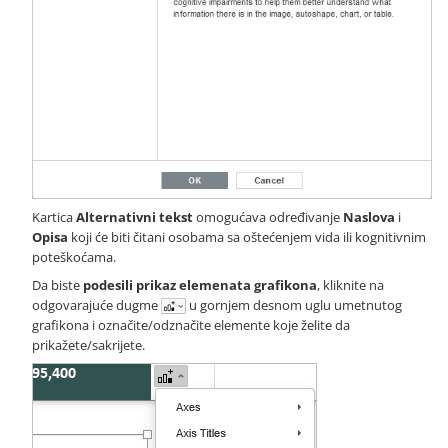
Kartica
Alternativni tekst
omogućava određivanje
Naslova
i
Opisa
koji će biti čitani osobama sa oštećenjem vida ili kognitivnim
poteškoćama.
Da biste
podesili prikaz elemenata grafikona
, kliknite na
odgovarajuće dugme
u gornjem desnom uglu umetnutog
grafikona i označite/odznačite elemente koje želite da
prikažete/sakrijete.