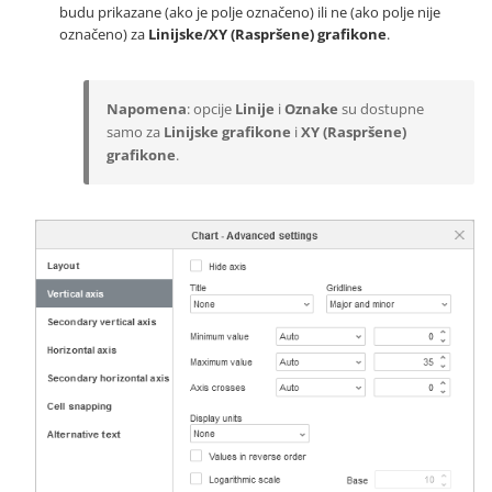
budu prikazane (ako je polje označeno) ili ne (ako polje nije
označeno) za
Linijske/XY (Raspršene) grafikone
.
Napomena
: opcije
Linije
i
Oznake
su dostupne
samo za
Linijske grafikone
i
XY (Raspršene)
grafikone
.