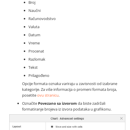
Broj
Naučni
Računovodstvo
Valuta
Datum
Vreme
Procenat
Razlomak
Tekst
Prilagođeno
Opcije formata oznaka variraju u zavisnosti od izabrane
kategorije. Za više informacija o promeni formata broja,
posetite
ovu stranicu
.
Označite
Povezano sa izvorom
da biste zadržali
formatiranje brojeva iz izvora podataka u grafikonu.