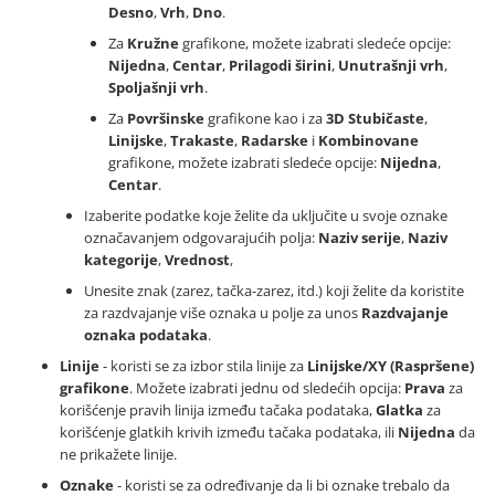
Desno
,
Vrh
,
Dno
.
Za
Kružne
grafikone, možete izabrati sledeće opcije:
Nijedna
,
Centar
,
Prilagodi širini
,
Unutrašnji vrh
,
Spoljašnji vrh
.
Za
Površinske
grafikone kao i za
3D
Stubičaste
,
Linijske
,
Trakaste
,
Radarske
i
Kombinovane
grafikone, možete izabrati sledeće opcije:
Nijedna
,
Centar
.
Izaberite podatke koje želite da uključite u svoje oznake
označavanjem odgovarajućih polja:
Naziv serije
,
Naziv
kategorije
,
Vrednost
,
Unesite znak (zarez, tačka-zarez, itd.) koji želite da koristite
za razdvajanje više oznaka u polje za unos
Razdvajanje
oznaka podataka
.
Linije
- koristi se za izbor stila linije za
Linijske/XY (Raspršene)
grafikone
. Možete izabrati jednu od sledećih opcija:
Prava
za
korišćenje pravih linija između tačaka podataka,
Glatka
za
korišćenje glatkih krivih između tačaka podataka, ili
Nijedna
da
ne prikažete linije.
Oznake
- koristi se za određivanje da li bi oznake trebalo da