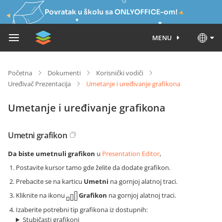
Povratak u školu sa ONLYOFFICE-om!
MENU
Početna
Dokumenti
Korisnički vodiči
Uređivač Prezentacija
Umetanje i uređivanje grafikona
Umetanje i uređivanje grafikona
Umetni grafikon
Da biste umetnuli grafikon
u
Presentation Editor
,
Postavite kursor tamo gde želite da dodate grafikon.
Prebacite se na karticu
Umetni
na gornjoj alatnoj traci.
Kliknite na ikonu
Grafikon
na gornjoj alatnoj traci.
Izaberite potrebni tip grafikona iz dostupnih:
Stubičasti grafikoni