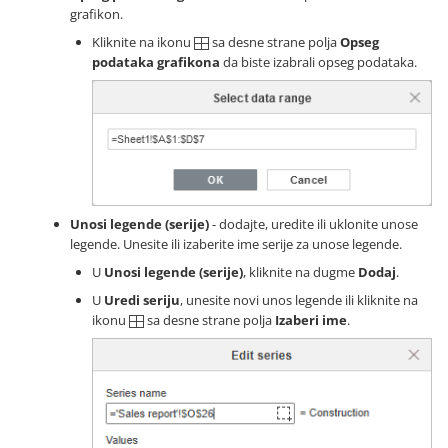
grafikon.
Kliknite na ikonu
sa desne strane polja
Opseg
podataka grafikona
da biste izabrali opseg podataka.
Unosi legende (serije)
- dodajte, uredite ili uklonite unose
legende. Unesite ili izaberite ime serije za unose legende.
U
Unosi legende (serije)
, kliknite na dugme
Dodaj
.
U
Uredi seriju
, unesite novi unos legende ili kliknite na
ikonu
sa desne strane polja
Izaberi ime
.