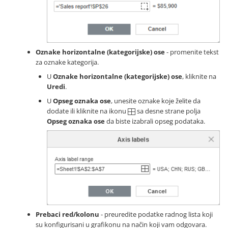
Oznake horizontalne (kategorijske) ose
- promenite tekst
za oznake kategorija.
U
Oznake horizontalne (kategorijske) ose
, kliknite na
Uredi
.
U
Opseg oznaka ose
, unesite oznake koje želite da
dodate ili kliknite na ikonu
sa desne strane polja
Opseg oznaka ose
da biste izabrali opseg podataka.
Prebaci red/kolonu
- preuredite podatke radnog lista koji
su konfigurisani u grafikonu na način koji vam odgovara.