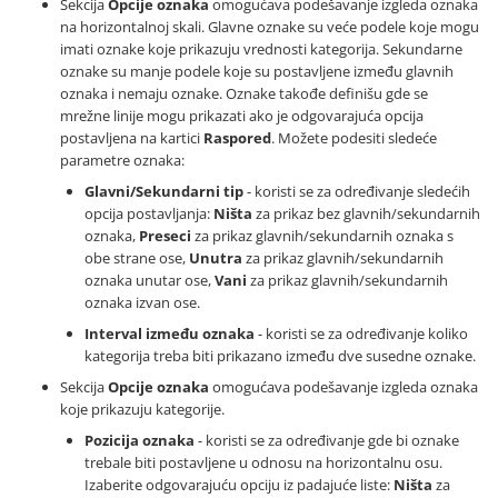
Sekcija
Opcije oznaka
omogućava podešavanje izgleda oznaka
na horizontalnoj skali. Glavne oznake su veće podele koje mogu
imati oznake koje prikazuju vrednosti kategorija. Sekundarne
oznake su manje podele koje su postavljene između glavnih
oznaka i nemaju oznake. Oznake takođe definišu gde se
mrežne linije mogu prikazati ako je odgovarajuća opcija
postavljena na kartici
Raspored
. Možete podesiti sledeće
parametre oznaka:
Glavni/Sekundarni tip
- koristi se za određivanje sledećih
opcija postavljanja:
Ništa
za prikaz bez glavnih/sekundarnih
oznaka,
Preseci
za prikaz glavnih/sekundarnih oznaka s
obe strane ose,
Unutra
za prikaz glavnih/sekundarnih
oznaka unutar ose,
Vani
za prikaz glavnih/sekundarnih
oznaka izvan ose.
Interval između oznaka
- koristi se za određivanje koliko
kategorija treba biti prikazano između dve susedne oznake.
Sekcija
Opcije oznaka
omogućava podešavanje izgleda oznaka
koje prikazuju kategorije.
Pozicija oznaka
- koristi se za određivanje gde bi oznake
trebale biti postavljene u odnosu na horizontalnu osu.
Izaberite odgovarajuću opciju iz padajuće liste:
Ništa
za