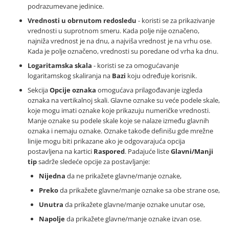
podrazumevane jedinice.
Vrednosti u obrnutom redosledu
- koristi se za prikazivanje
vrednosti u suprotnom smeru. Kada polje nije označeno,
najniža vrednost je na dnu, a najviša vrednost je na vrhu ose.
Kada je polje označeno, vrednosti su poredane od vrha ka dnu.
Logaritamska skala
- koristi se za omogućavanje
logaritamskog skaliranja na
Bazi
koju određuje korisnik.
Sekcija
Opcije oznaka
omogućava prilagođavanje izgleda
oznaka na vertikalnoj skali. Glavne oznake su veće podele skale,
koje mogu imati oznake koje prikazuju numeričke vrednosti.
Manje oznake su podele skale koje se nalaze između glavnih
oznaka i nemaju oznake. Oznake takođe definišu gde mrežne
linije mogu biti prikazane ako je odgovarajuća opcija
postavljena na kartici
Raspored
. Padajuće liste
Glavni/Manji
tip
sadrže sledeće opcije za postavljanje:
Nijedna
da ne prikažete glavne/manje oznake,
Preko
da prikažete glavne/manje oznake sa obe strane ose,
Unutra
da prikažete glavne/manje oznake unutar ose,
Napolje
da prikažete glavne/manje oznake izvan ose.