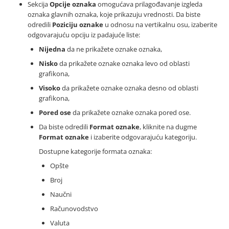
Sekcija
Opcije oznaka
omogućava prilagođavanje izgleda
oznaka glavnih oznaka, koje prikazuju vrednosti. Da biste
odredili
Poziciju oznake
u odnosu na vertikalnu osu, izaberite
odgovarajuću opciju iz padajuće liste:
Nijedna
da ne prikažete oznake oznaka,
Nisko
da prikažete oznake oznaka levo od oblasti
grafikona,
Visoko
da prikažete oznake oznaka desno od oblasti
grafikona,
Pored ose
da prikažete oznake oznaka pored ose.
Da biste odredili
Format oznake
, kliknite na dugme
Format oznake
i izaberite odgovarajuću kategoriju.
Dostupne kategorije formata oznaka:
Opšte
Broj
Naučni
Računovodstvo
Valuta