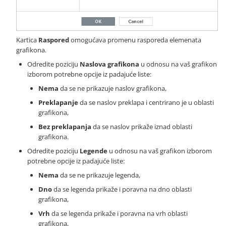
Kartica
Raspored
omogućava promenu rasporeda elemenata
grafikona.
Odredite poziciju
Naslova grafikona
u odnosu na vaš grafikon
izborom potrebne opcije iz padajuće liste:
Nema
da se ne prikazuje naslov grafikona,
Preklapanje
da se naslov preklapa i centrirano je u oblasti
grafikona,
Bez preklapanja
da se naslov prikaže iznad oblasti
grafikona.
Odredite poziciju
Legende
u odnosu na vaš grafikon izborom
potrebne opcije iz padajuće liste:
Nema
da se ne prikazuje legenda,
Dno
da se legenda prikaže i poravna na dno oblasti
grafikona,
Vrh
da se legenda prikaže i poravna na vrh oblasti
grafikona,