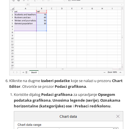
Kliknite na dugme
Izaberi podatke
koje se nalazi u prozoru
Chart
Editor
. Otvoriće se prozor
Podaci grafikona
.
Koristite dijalog
Podaci grafikona
za upravljanje
Opsegom
podataka grafikona
,
Unosima legende (serije)
,
Oznakama
horizontalne (kategorijske) ose
i
Prebaci red/kolonu
.