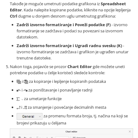
Takođe je moguće umetnuti podatke grafikona iz
Spreadsheet
Editor
. Kada nalepite kopirane podatke, kliknite na opcije lepljenja
Ctrl
dugme u donjem desnom uglu umetnutog grafikona:
Zadrži izvorno formatiranje i Poveži podatke (F)
- izvorno
formatiranje se zadržava i podaci su povezani sa izvornom
datotekom.
Zadrži izvorno formatiranje i Ugradi radnu svesku (K)
-
izvorno formatiranje se zadržava i grafikon je ugrađen unutar
trenutne datoteke.
Nakon toga, pojaviće se prozor
Chart Editor
gde možete uneti
potrebne podatke u ćelije koristeći sledeće kontrole:
i
za kopiranje i lepljenje kopiranih podataka
i
za poništavanje i ponavljanje radnji
za umetanje funkcije
i
za smanjenje i povećanje decimalnih mesta
za promenu formata broja, tj. načina na koji se
brojevi prikazuju u ćelijama