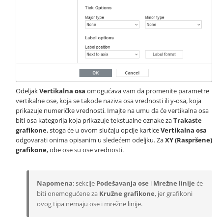
Odeljak
Vertikalna osa
omogućava vam da promenite parametre
vertikalne ose, koja se takođe naziva osa vrednosti ili y-osa, koja
prikazuje numeričke vrednosti. Imajte na umu da će vertikalna osa
biti osa kategorija koja prikazuje tekstualne oznake za
Trakaste
grafikone
, stoga će u ovom slučaju opcije kartice
Vertikalna osa
odgovarati onima opisanim u sledećem odeljku. Za
XY (Raspršene)
grafikone
, obe ose su ose vrednosti.
Napomena
: sekcije
Podešavanja ose
i
Mrežne linije
će
biti onemogućene za
Kružne grafikone
, jer grafikoni
ovog tipa nemaju ose i mrežne linije.