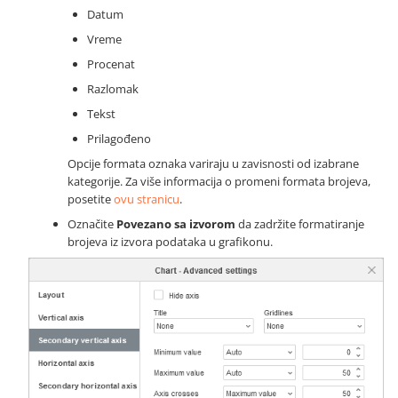
Datum
Vreme
Procenat
Razlomak
Tekst
Prilagođeno
Opcije formata oznaka variraju u zavisnosti od izabrane
kategorije. Za više informacija o promeni formata brojeva,
posetite
ovu stranicu
.
Označite
Povezano sa izvorom
da zadržite formatiranje
brojeva iz izvora podataka u grafikonu.