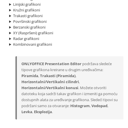
Linijski grafikoni
Kružni grafikoni
Trakasti grafikoni
Površinski grafikoni
Berzanski grafikoni
XY (Raspršeni) grafikoni
Radar grafikoni
Kombinovani grafikoni
ONLYOFFICE Presentation Editor
podržava sledeće
tipove grafikona kreirane u drugim uređivačima:
Piramida
,
Trakasti (Piramida)
,
Horizontalni/Vertikalni cilindri
,
Horizontalni/Vertikalni konusi
. Možete otvoriti
datoteku koja sadrži takav grafikon i izmeniti ga pomoću
dostupnih alata za uređivanje grafikona. Sledeći tipovi su
podržani samo za otvaranje:
Histogram
,
Vodopad
,
Levka
,
Eksplozija
.