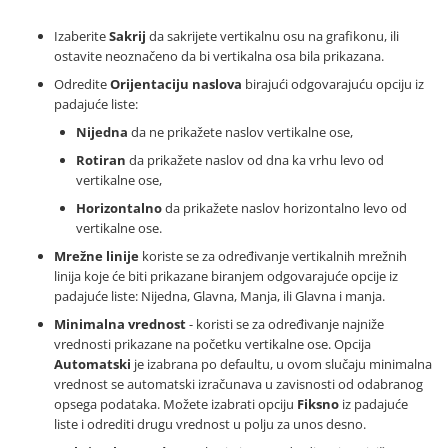
Izaberite
Sakrij
da sakrijete vertikalnu osu na grafikonu, ili
ostavite neoznačeno da bi vertikalna osa bila prikazana.
Odredite
Orijentaciju naslova
birajući odgovarajuću opciju iz
padajuće liste:
Nijedna
da ne prikažete naslov vertikalne ose,
Rotiran
da prikažete naslov od dna ka vrhu levo od
vertikalne ose,
Horizontalno
da prikažete naslov horizontalno levo od
vertikalne ose.
Mrežne linije
koriste se za određivanje vertikalnih mrežnih
linija koje će biti prikazane biranjem odgovarajuće opcije iz
padajuće liste: Nijedna, Glavna, Manja, ili Glavna i manja.
Minimalna vrednost
- koristi se za određivanje najniže
vrednosti prikazane na početku vertikalne ose. Opcija
Automatski
je izabrana po defaultu, u ovom slučaju minimalna
vrednost se automatski izračunava u zavisnosti od odabranog
opsega podataka. Možete izabrati opciju
Fiksno
iz padajuće
liste i odrediti drugu vrednost u polju za unos desno.