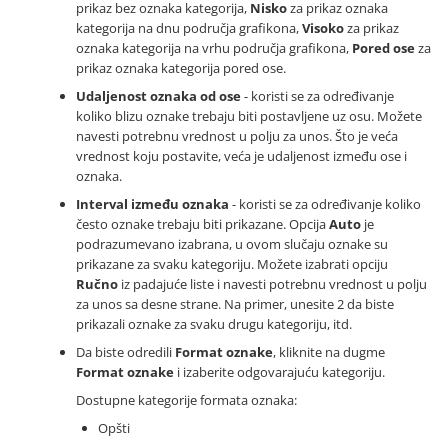
prikaz bez oznaka kategorija,
Nisko
za prikaz oznaka
kategorija na dnu područja grafikona,
Visoko
za prikaz
oznaka kategorija na vrhu područja grafikona,
Pored ose
za
prikaz oznaka kategorija pored ose.
Udaljenost oznaka od ose
- koristi se za određivanje
koliko blizu oznake trebaju biti postavljene uz osu. Možete
navesti potrebnu vrednost u polju za unos. Što je veća
vrednost koju postavite, veća je udaljenost između ose i
oznaka.
Interval između oznaka
- koristi se za određivanje koliko
često oznake trebaju biti prikazane. Opcija
Auto
je
podrazumevano izabrana, u ovom slučaju oznake su
prikazane za svaku kategoriju. Možete izabrati opciju
Ručno
iz padajuće liste i navesti potrebnu vrednost u polju
za unos sa desne strane. Na primer, unesite 2 da biste
prikazali oznake za svaku drugu kategoriju, itd.
Da biste odredili
Format oznake
, kliknite na dugme
Format oznake
i izaberite odgovarajuću kategoriju.
Dostupne kategorije formata oznaka:
Opšti