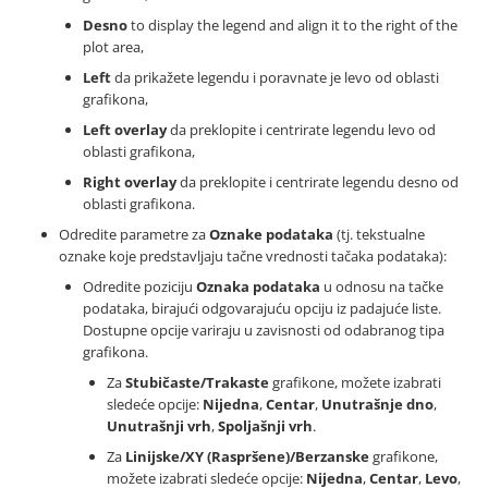
Desno
to display the legend and align it to the right of the
plot area,
Left
da prikažete legendu i poravnate je levo od oblasti
grafikona,
Left overlay
da preklopite i centrirate legendu levo od
oblasti grafikona,
Right overlay
da preklopite i centrirate legendu desno od
oblasti grafikona.
Odredite parametre za
Oznake podataka
(tj. tekstualne
oznake koje predstavljaju tačne vrednosti tačaka podataka):
Odredite poziciju
Oznaka podataka
u odnosu na tačke
podataka, birajući odgovarajuću opciju iz padajuće liste.
Dostupne opcije variraju u zavisnosti od odabranog tipa
grafikona.
Za
Stubičaste/Trakaste
grafikone, možete izabrati
sledeće opcije:
Nijedna
,
Centar
,
Unutrašnje dno
,
Unutrašnji vrh
,
Spoljašnji vrh
.
Za
Linijske/XY (Raspršene)/Berzanske
grafikone,
možete izabrati sledeće opcije:
Nijedna
,
Centar
,
Levo
,