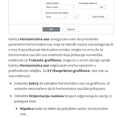
Kartica
Horizontalna osa
omogućava vam da promenite
parametre horizontalne ose, koja se takođe naziva osa kategorija ili
x-osa, koja prikazuje tekstualne oznake. Imajte na umu da će
horizontalna osa biti osa vrednosti koja prikazuje numeričke
vrednosti za
Trakaste grafikone
, stoga će u ovom slučaju opcije
kartice
Horizontalna osa
odgovarati onima opisanim u
prethodnom odeljku. Za
XY (Raspršene) grafikone
, obe ose su
ose vrednosti.
Izaberite
Sakrij
da sakrijete horizontalnu osu na grafikonu, ili
ostavite neoznačeno da bi horizontalna osa bila prikazana.
Odredite
Orijentaciju naslova
birajući odgovarajuću opciju iz
padajuće liste:
Nijedna
kada ne želite da prikažete naslov horizontalne
ose,