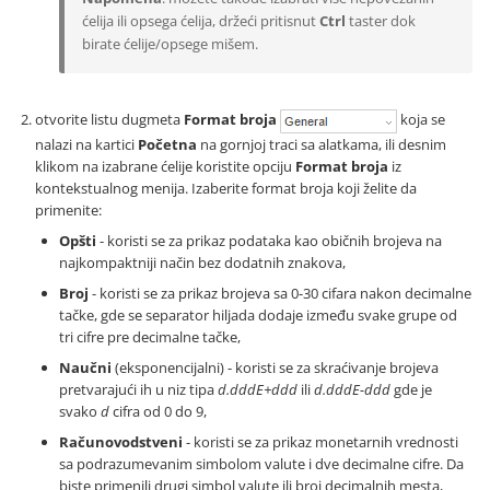
ćelija ili opsega ćelija, držeći pritisnut
Ctrl
taster dok
birate ćelije/opsege mišem.
otvorite listu dugmeta
Format broja
koja se
nalazi na kartici
Početna
na gornjoj traci sa alatkama, ili desnim
klikom na izabrane ćelije koristite opciju
Format broja
iz
kontekstualnog menija. Izaberite format broja koji želite da
primenite:
Opšti
- koristi se za prikaz podataka kao običnih brojeva na
najkompaktniji način bez dodatnih znakova,
Broj
- koristi se za prikaz brojeva sa 0-30 cifara nakon decimalne
tačke, gde se separator hiljada dodaje između svake grupe od
tri cifre pre decimalne tačke,
Naučni
(eksponencijalni) - koristi se za skraćivanje brojeva
pretvarajući ih u niz tipa
d.dddE+ddd
ili
d.dddE-ddd
gde je
svako
d
cifra od 0 do 9,
Računovodstveni
- koristi se za prikaz monetarnih vrednosti
sa podrazumevanim simbolom valute i dve decimalne cifre. Da
biste primenili drugi simbol valute ili broj decimalnih mesta,