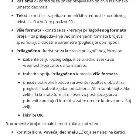
Razlomak
- koristi se za prikaz brojeva kao običnih razlomaka
umesto decimala.
Tekst
- koristi se za prikaz numeričkih vrednosti kao običnog
teksta sa što većom preciznošću.
Više formata
- koristi se za kreiranje
prilagođenog formata
broja
ili za prilagođavanje već primenjenih formata brojeva,
specificirajući dodatne parametre (pogledajte opis ispod).
Prilagođeno
- koristi se za kreiranje prilagođenog formata:
izaberite ćeliju, opseg ćelija, ili celu radnu svesku za
vrednosti koje želite da formatirate,
izaberite opciju
Prilagođeno
iz menija
Više formata
,
unesite potrebne kodove i proverite rezultat u oblasti za
pregled, ili izaberite jedan od šablona i/ili ih kombinujte. Ako
želite da kreirate format na osnovu postojećeg, prvo
primenite postojeći format, a zatim uredite kodove po vašoj
želji,
kliknite
OK
.
promenite broj decimalnih mesta ako je potrebno:
koristite ikonu
Povećaj decimalu
koja se nalazi na kartici