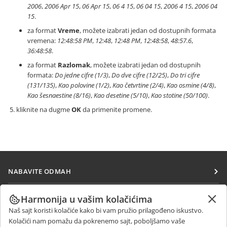
2006
,
2006 Apr 15
,
06 Apr 15
,
06 4 15
,
06 04 15
,
2006 4 15
,
2006 04
15
.
za format
Vreme
, možete izabrati jedan od dostupnih formata
vremena:
12:48:58 PM
,
12:48
,
12:48 PM
,
12:48:58
,
48:57.6
,
36:48:58
.
za format
Razlomak
, možete izabrati jedan od dostupnih
formata:
Do jedne cifre (1/3)
,
Do dve cifre (12/25)
,
Do tri cifre
(131/135)
,
Kao polovine (1/2)
,
Kao četvrtine (2/4)
,
Kao osmine (4/8)
,
Kao šesnaestine (8/16)
,
Kao desetine (5/10)
,
Kao stotine (50/100)
.
kliknite na dugme
OK
da primenite promene.
NABAVITE ODMAH
Docs
SARAĐUJTE
Harmonija u vašim kolačićima
DocSpace
Naš sajt koristi kolačiće kako bi vam pružio prilagođeno iskustvo.
Za doprinosioce
PRIMAJTE VESTI
Kolačići nam pomažu da pokrenemo sajt, poboljšamo vaše
Workspace