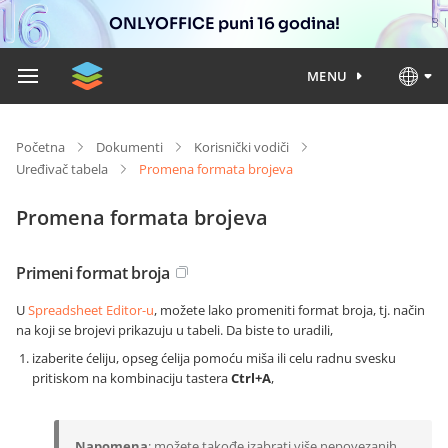
ONLYOFFICE puni 16 godina!
MENU
Početna
Dokumenti
Korisnički vodiči
Uređivač tabela
Promena formata brojeva
Promena formata brojeva
Primeni format broja
U
Spreadsheet Editor-u
, možete lako promeniti format broja, tj. način
na koji se brojevi prikazuju u tabeli. Da biste to uradili,
izaberite ćeliju, opseg ćelija pomoću miša ili celu radnu svesku
pritiskom na kombinaciju tastera
Ctrl+A
,
Napomena
: možete takođe izabrati više nepovezanih