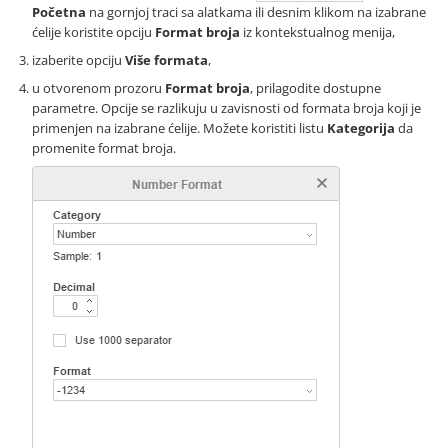
Početna
na gornjoj traci sa alatkama ili desnim klikom na izabrane
ćelije koristite opciju
Format broja
iz kontekstualnog menija,
izaberite opciju
Više formata
,
u otvorenom prozoru
Format broja
, prilagodite dostupne
parametre. Opcije se razlikuju u zavisnosti od formata broja koji je
primenjen na izabrane ćelije. Možete koristiti listu
Kategorija
da
promenite format broja.