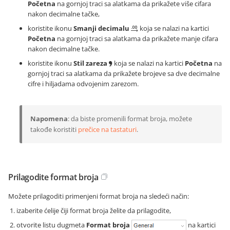
Početna
na gornjoj traci sa alatkama da prikažete više cifara
nakon decimalne tačke,
koristite ikonu
Smanji decimalu
koja se nalazi na kartici
Početna
na gornjoj traci sa alatkama da prikažete manje cifara
nakon decimalne tačke.
koristite ikonu
Stil zareza
koja se nalazi na kartici
Početna
na
gornjoj traci sa alatkama da prikažete brojeve sa dve decimalne
cifre i hiljadama odvojenim zarezom.
Napomena
: da biste promenili format broja, možete
takođe koristiti
prečice na tastaturi
.
Prilagodite format broja
Možete prilagoditi primenjeni format broja na sledeći način:
izaberite ćelije čiji format broja želite da prilagodite,
otvorite listu dugmeta
Format broja
na kartici