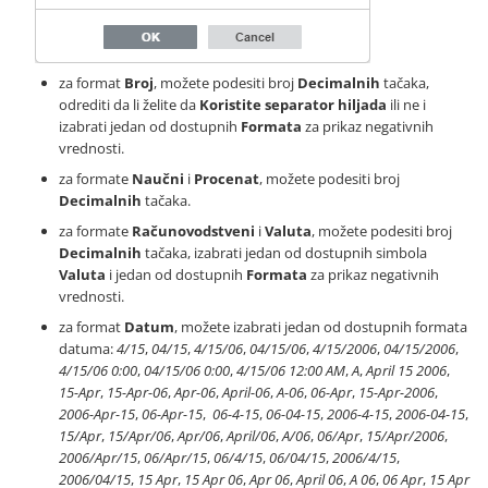
za format
Broj
, možete podesiti broj
Decimalnih
tačaka,
odrediti da li želite da
Koristite separator hiljada
ili ne i
izabrati jedan od dostupnih
Formata
za prikaz negativnih
vrednosti.
za formate
Naučni
i
Procenat
, možete podesiti broj
Decimalnih
tačaka.
za formate
Računovodstveni
i
Valuta
, možete podesiti broj
Decimalnih
tačaka, izabrati jedan od dostupnih simbola
Valuta
i jedan od dostupnih
Formata
za prikaz negativnih
vrednosti.
za format
Datum
, možete izabrati jedan od dostupnih formata
datuma:
4/15
,
04/15
,
4/15/06
,
04/15/06
,
4/15/2006
,
04/15/2006
,
4/15/06 0:00
,
04/15/06 0:00
,
4/15/06 12:00 AM
,
A
,
April 15 2006
,
15-Apr
,
15-Apr-06
,
Apr-06
,
April-06
,
A-06
,
06-Apr
,
15-Apr-2006
,
2006-Apr-15
,
06-Apr-15
,
06-4-15
,
06-04-15
,
2006-4-15
,
2006-04-15
,
15/Apr
,
15/Apr/06
,
Apr/06
,
April/06
,
A/06
,
06/Apr
,
15/Apr/2006
,
2006/Apr/15
,
06/Apr/15
,
06/4/15
,
06/04/15
,
2006/4/15
,
2006/04/15
,
15 Apr
,
15 Apr 06
,
Apr 06
,
April 06
,
A 06
,
06 Apr
,
15 Apr