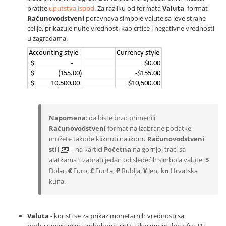
pratite
uputstva ispod
. Za razliku od formata
Valuta
, format
Računovodstveni
poravnava simbole valute sa leve strane
ćelije, prikazuje nulte vrednosti kao crtice i negativne vrednosti
u zagradama.
Napomena
: da biste brzo primenili
Računovodstveni
format na izabrane podatke,
možete takođe kliknuti na ikonu
Računovodstveni
stil
na kartici
Početna
na gornjoj traci sa
alatkama i izabrati jedan od sledećih simbola valute:
$
Dolar,
€
Euro,
£
Funta,
₽
Rublja,
¥
Jen,
kn
Hrvatska
kuna.
Valuta
- koristi se za prikaz monetarnih vrednosti sa
podrazumevanim simbolom valute i dve decimalne cifre. Da