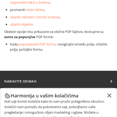
rasporediti tekst u kolone
,
promeniti
smer teksta
,
ubaciti, obrisati i rotirati stranice
,
ubaciti objekte
.
Sledeće opcije nisu prikazane za obične PDF fajlove, dostupne su
samo za popunjive
PDF forme:
Kada
popunjavate PDF formu
, navigirajte između polja, očistite
polja, pošaljite formu.
NABAVITE ODMAH
Docs
SARAĐUJTE
Harmonija u vašim kolačićima
DocSpace
Naš sajt koristi kolačiće kako bi vam pružio prilagođeno iskustvo.
Za doprinosioce
PRIMAJTE VESTI
Kolačići nam pomažu da pokrenemo sajt, poboljšamo vaše
Workspace
Za prevodioce
pregledanje i omogućimo ciljani marketing i oglase. Možete u
Blog
Konektori