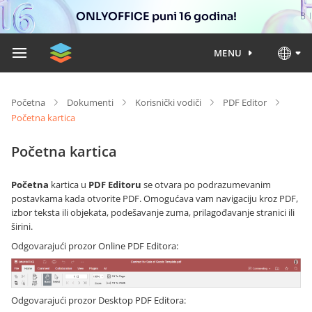
ONLYOFFICE puni 16 godina!
MENU
Početna
Dokumenti
Korisnički vodiči
PDF Editor
Početna kartica
Početna kartica
Početna
kartica u
PDF Editoru
se otvara po podrazumevanim
postavkama kada otvorite PDF. Omogućava vam navigaciju kroz PDF,
izbor teksta ili objekata, podešavanje zuma, prilagođavanje stranici ili
širini.
Odgovarajući prozor Online PDF Editora:
Odgovarajući prozor Desktop PDF Editora: