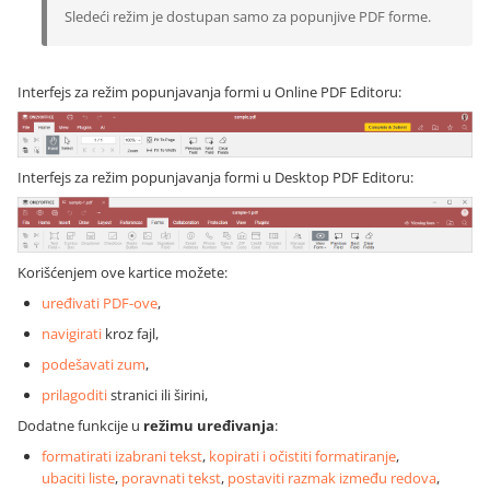
Sledeći režim je dostupan samo za popunjive PDF forme.
Interfejs za režim popunjavanja formi u Online PDF Editoru:
Interfejs za režim popunjavanja formi u Desktop PDF Editoru:
Korišćenjem ove kartice možete:
uređivati PDF-ove
,
navigirati
kroz fajl,
podešavati zum
,
prilagoditi
stranici ili širini,
Dodatne funkcije u
režimu uređivanja
:
formatirati izabrani tekst
,
kopirati i očistiti formatiranje
,
ubaciti liste
,
poravnati tekst
,
postaviti razmak između redova
,