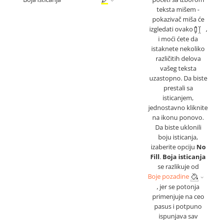
teksta mišem -
pokazivač miša će
izgledati ovako
,
i moći ćete da
istaknete nekoliko
različitih delova
vašeg teksta
uzastopno. Da biste
prestali sa
isticanjem,
jednostavno kliknite
na ikonu ponovo.
Da biste uklonili
boju isticanja,
izaberite opciju
No
Fill
.
Boja isticanja
se razlikuje od
Boje pozadine
, jer se potonja
primenjuje na ceo
pasus i potpuno
ispunjava sav