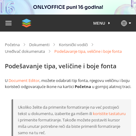
ONLYOFFICE puni 16 godina!
MENU
Početna
Dokumenti
Korisnički vodiči
Uređivač dokumenata
Podešavanje tipa, veličine i boje fonta
Podešavanje tipa, veličine i boje fonta
U
Document Editor
, možete odabrati tip fonta, njegovu veličinu i boju
koristeći odgovarajuće ikone na kartici
Početna
u gornjoj alatnoj traci.
Ukoliko želite da primenite formatiranje na već postojeći
tekst u dokumentu, izaberite ga mišem ili
koristite tastaturu
i primenite formatiranje. Takođe možete postaviti kursor
miša unutar potrebne reči da biste primenili formatiranje
samo na tu reč.