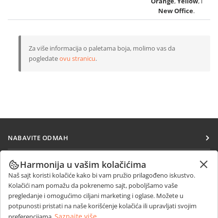
Orange
,
Yellow
, i
New Office
.
Za više informacija o paletama boja, molimo vas da
pogledate
ovu stranicu
.
NABAVITE ODMAH
Docs
SARAĐUJTE
Harmonija u vašim kolačićima
DocSpace
Naš sajt koristi kolačiće kako bi vam pružio prilagođeno iskustvo.
Za doprinosioce
PRIMAJTE VESTI
Kolačići nam pomažu da pokrenemo sajt, poboljšamo vaše
Workspace
Za prevodioce
pregledanje i omogućimo ciljani marketing i oglase. Možete u
Blog
Konektori
potpunosti pristati na naše korišćenje kolačića ili upravljati svojim
DOBIJTE POMOĆ
Za influensere
Saznajte više
preferencijama.