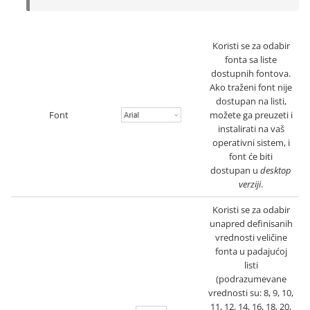
Koristi se za odabir
fonta sa liste
dostupnih fontova.
Ako traženi font nije
dostupan na listi,
Font
možete ga preuzeti i
instalirati na vaš
operativni sistem, i
font će biti
dostupan u
desktop
verziji
.
Koristi se za odabir
unapred definisanih
vrednosti veličine
fonta u padajućoj
listi
(podrazumevane
vrednosti su: 8, 9, 10,
11, 12, 14, 16, 18, 20,