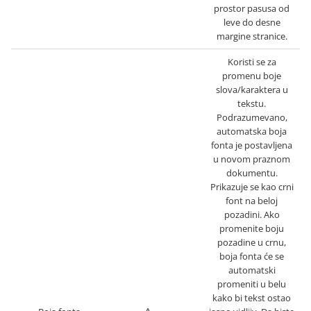
prostor pasusa od
leve do desne
margine stranice.
Koristi se za
promenu boje
slova/karaktera u
tekstu.
Podrazumevano,
automatska boja
fonta je postavljena
u novom praznom
dokumentu.
Prikazuje se kao crni
font na beloj
pozadini. Ako
promenite boju
pozadine u crnu,
boja fonta će se
automatski
promeniti u belu
kako bi tekst ostao