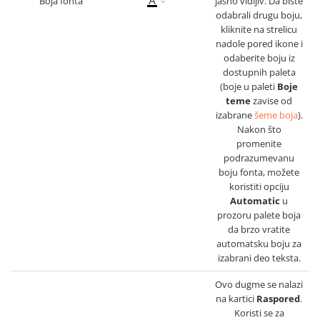
Boja fonta
jasno vidljiv. Da biste
odabrali drugu boju,
kliknite na strelicu
nadole pored ikone i
odaberite boju iz
dostupnih paleta
(boje u paleti
Boje
teme
zavise od
izabrane
šeme boja
).
Nakon što
promenite
podrazumevanu
boju fonta, možete
koristiti opciju
Automatic
u
prozoru palete boja
da brzo vratite
automatsku boju za
izabrani deo teksta.
Ovo dugme se nalazi
na kartici
Raspored
.
Koristi se za