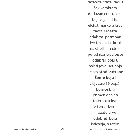
rečenica, fraza, reči ili
čak karaktera
dodavanjem trake u
boji koja imitira
efekat markera kroz
tekst. Možete
odabrati potreban
deo teksta i kliknuti
na strelicu nadole
pored ikone da biste
odabrali boju u
paleti (ovaj set boja
ne zavisi od izabrane
Šeme boja
i
uključuje 16 boja) -
boja će biti
primenjena na
izabrani tekst.
Alternativno,
možete prvo
odabrati boju
isticanja, a zatim
Boja isticanja
početi sa izborom