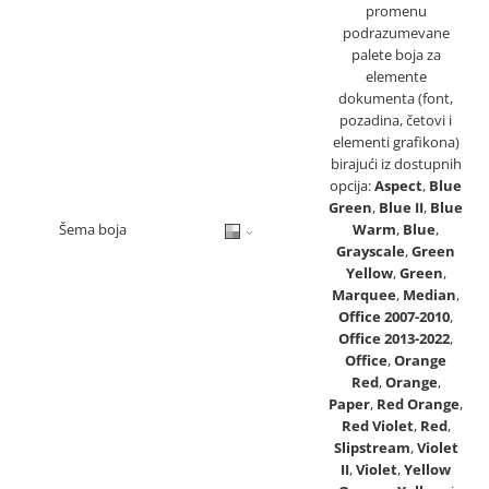
promenu
podrazumevane
palete boja za
elemente
dokumenta (font,
pozadina, četovi i
elementi grafikona)
birajući iz dostupnih
opcija:
Aspect
,
Blue
Green
,
Blue II
,
Blue
Šema boja
Warm
,
Blue
,
Grayscale
,
Green
Yellow
,
Green
,
Marquee
,
Median
,
Office 2007-2010
,
Office 2013-2022
,
Office
,
Orange
Red
,
Orange
,
Paper
,
Red Orange
,
Red Violet
,
Red
,
Slipstream
,
Violet
II
,
Violet
,
Yellow