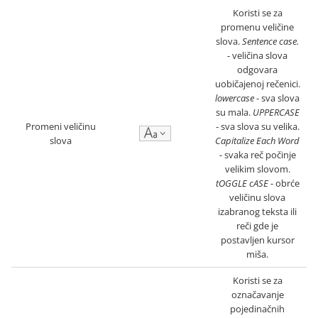
Koristi se za
promenu veličine
slova.
Sentence case.
- veličina slova
odgovara
uobičajenoj rečenici.
lowercase
- sva slova
su mala.
UPPERCASE
Promeni veličinu
- sva slova su velika.
slova
Capitalize Each Word
- svaka reč počinje
velikim slovom.
tOGGLE cASE
- obrće
veličinu slova
izabranog teksta ili
reči gde je
postavljen kursor
miša.
Koristi se za
označavanje
pojedinačnih