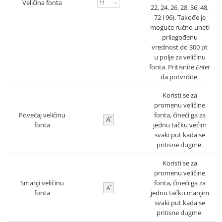
Veličina fonta
22, 24, 26, 28, 36, 48,
72 i 96). Takođe je
moguće ručno uneti
prilagođenu
vrednost do 300 pt
u polje za veličinu
fonta. Pritisnite
Enter
da potvrdite.
Koristi se za
promenu veličine
Povećaj veličinu
fonta, čineći ga za
fonta
jednu tačku većim
svaki put kada se
pritisne dugme.
Koristi se za
promenu veličine
Smanji veličinu
fonta, čineći ga za
fonta
jednu tačku manjim
svaki put kada se
pritisne dugme.