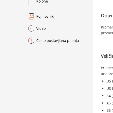
Kolone
Orijen
Pojmovnik
Promen
Video
promen
Često postavljana pitanja
Veliči
Promen
unapred
US 
US 
A4 
A5 
B5 