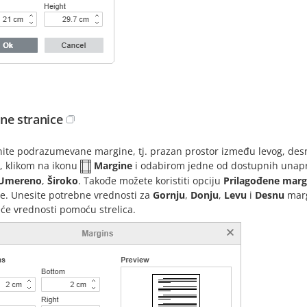
ne stranice
ite podrazumevane margine, tj. prazan prostor između levog, desno
, klikom na ikonu
Margine
i odabirom jedne od dostupnih unapr
Umereno
,
Široko
. Takođe možete koristiti opciju
Prilagođene marg
e. Unesite potrebne vrednosti za
Gornju
,
Donju
,
Levu
i
Desnu
marg
će vrednosti pomoću strelica.