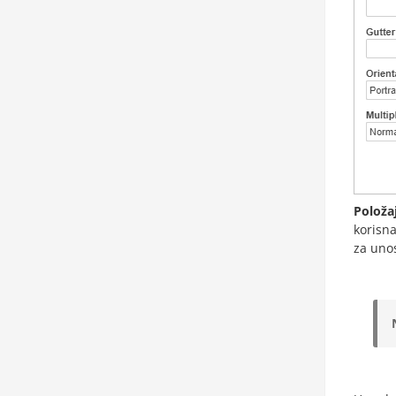
Položa
korisna
za unos