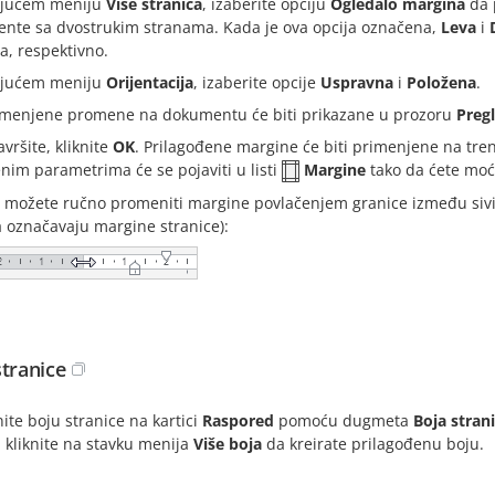
jućem meniju
Više stranica
, izaberite opciju
Ogledalo margina
da 
nte sa dvostrukim stranama. Kada je ova opcija označena,
Leva
i
a, respektivno.
jućem meniju
Orijentacija
, izaberite opcije
Uspravna
i
Položena
.
imenjene promene na dokumentu će biti prikazane u prozoru
Preg
vršite, kliknite
OK
. Prilagođene margine će biti primenjene na tre
nim parametrima će se pojaviti u listi
Margine
tako da ćete moć
 možete ručno promeniti margine povlačenjem granice između sivih
a označavaju margine stranice):
stranice
te boju stranice na kartici
Raspored
pomoću dugmeta
Boja stran
li kliknite na stavku menija
Više boja
da kreirate prilagođenu boju.