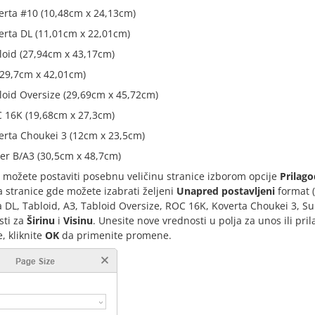
erta #10 (10,48cm x 24,13cm)
erta DL (11,01cm x 22,01cm)
loid (27,94cm x 43,17cm)
(29,7cm x 42,01cm)
loid Oversize (29,69cm x 45,72cm)
 16K (19,68cm x 27,3cm)
erta Choukei 3 (12cm x 23,5cm)
er B/A3 (30,5cm x 48,7cm)
 možete postaviti posebnu veličinu stranice izborom opcije
Prilago
a stranice gde možete izabrati željeni
Unapred postavljeni
format (
 DL, Tabloid, AЗ, Tabloid Oversize, ROC 16K, Koverta Choukei 3, Supe
sti za
Širinu
i
Visinu
. Unesite nove vrednosti u polja za unos ili pr
e, kliknite
OK
da primenite promene.