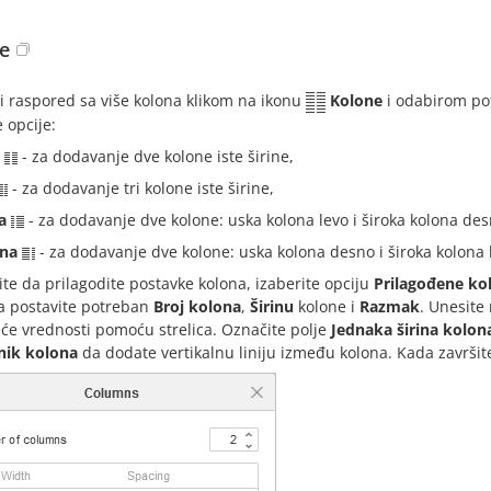
e
i raspored sa više kolona klikom na ikonu
Kolone
i odabirom pot
 opcije:
- za dodavanje dve kolone iste širine,
- za dodavanje tri kolone iste širine,
a
- za dodavanje dve kolone: uska kolona levo i široka kolona des
na
- za dodavanje dve kolone: uska kolona desno i široka kolona 
ite da prilagodite postavke kolona, izaberite opciju
Prilagođene ko
a postavite potreban
Broj kolona
,
Širinu
kolone i
Razmak
. Unesite 
eće vrednosti pomoću strelica. Označite polje
Jednaka širina kolon
nik kolona
da dodate vertikalnu liniju između kolona. Kada završite