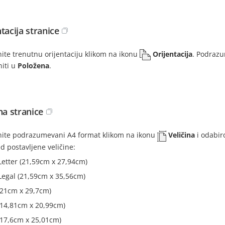
tacija stranice
ite trenutnu orijentaciju klikom na ikonu
Orijentacija
. Podrazu
iti u
Položena
.
na stranice
ite podrazumevani A4 format klikom na ikonu
Veličina
i odabir
 postavljene veličine:
Letter (21,59cm x 27,94cm)
Legal (21,59cm x 35,56cm)
(21cm x 29,7cm)
(14,81cm x 20,99cm)
(17,6cm x 25,01cm)