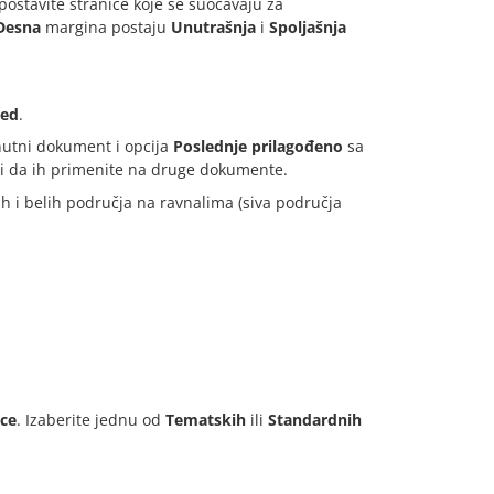
postavite stranice koje se suočavaju za
Desna
margina postaju
Unutrašnja
i
Spoljašnja
led
.
nutni dokument i opcija
Poslednje prilagođeno
sa
i da ih primenite na druge dokumente.
 i belih područja na ravnalima (siva područja
ice
. Izaberite jednu od
Tematskih
ili
Standardnih