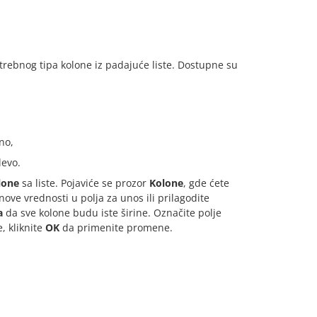
rebnog tipa kolone iz padajuće liste. Dostupne su
no,
levo.
lone
sa liste. Pojaviće se prozor
Kolone
, gde ćete
nove vrednosti u polja za unos ili prilagodite
a
da sve kolone budu iste širine. Označite polje
, kliknite
OK
da primenite promene.