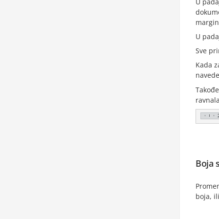
U pada
dokume
margin
U pada
Sve pr
Kada za
navede
Takođe
ravnal
Boja 
Promeni
boja, i