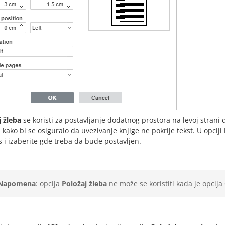
j žleba
se koristi za postavljanje dodatnog prostora na levoj stran
 kako bi se osiguralo da uvezivanje knjige ne pokrije tekst. U opciji
 i izaberite gde treba da bude postavljen.
Napomena
: opcija
Položaj žleba
ne može se koristiti kada je opcija