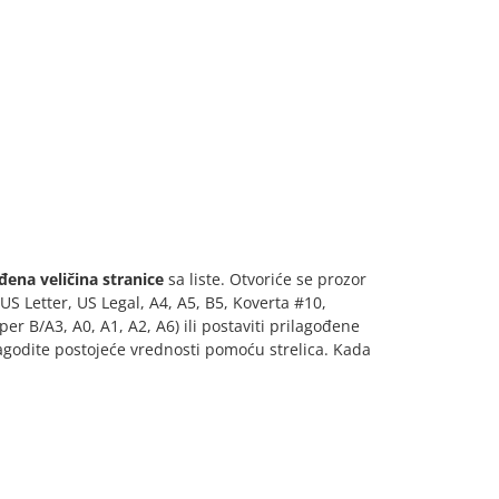
đena veličina stranice
sa liste. Otvoriće se prozor
US Letter, US Legal, A4, A5, B5, Koverta #10,
r B/A3, A0, A1, A2, A6) ili postaviti prilagođene
ilagodite postojeće vrednosti pomoću strelica. Kada