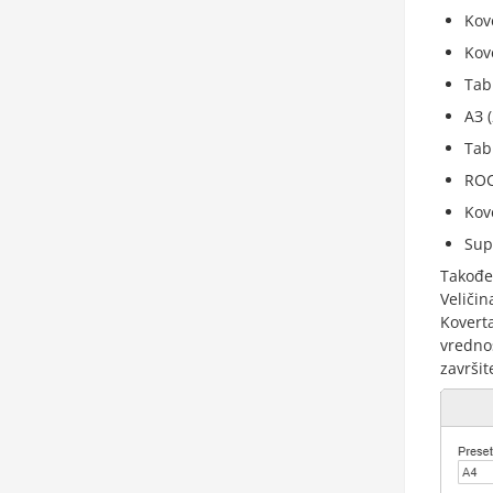
Kov
Kov
Tab
AЗ 
Tab
ROC
Kov
Sup
Takođe
Veličin
Koverta
vredno
završit