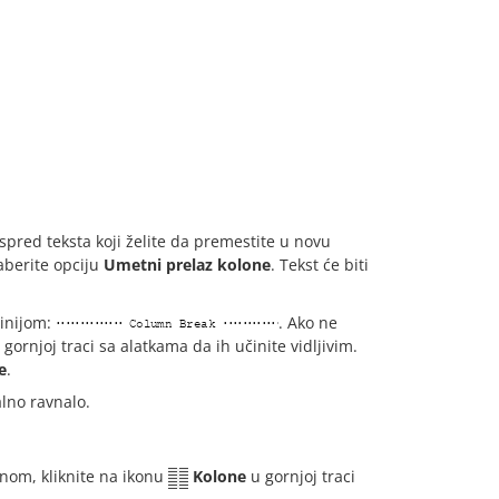
spred teksta koji želite da premestite u novu
zaberite opciju
Umetni prelaz kolone
. Tekst će biti
inijom:
. Ako ne
gornjoj traci sa alatkama da ih učinite vidljivim.
e
.
alno ravnalo.
onom, kliknite na ikonu
Kolone
u gornjoj traci