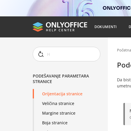
ONLYOFFICE
DOKUMENTI
Početn
Pod
PODEŠAVANJE PARAMETARA
Da bist
STRANICE
umetnul
Orijentacija stranice
Veličina stranice
Margine stranice
Boja stranice