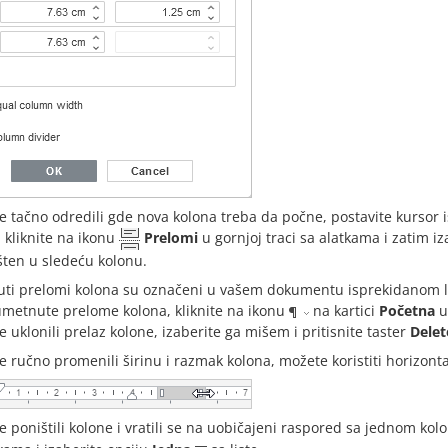
e tačno odredili gde nova kolona treba da počne, postavite kursor i
 kliknite na ikonu
Prelomi
u gornjoj traci sa alatkama i zatim i
ten u sledeću kolonu.
ti prelomi kolona su označeni u vašem dokumentu isprekidanom l
 umetnute prelome kolona, kliknite na ikonu
na kartici
Početna
u 
e uklonili prelaz kolone, izaberite ga mišem i pritisnite taster
Delet
e ručno promenili širinu i razmak kolona, možete koristiti horizont
e poništili kolone i vratili se na uobičajeni raspored sa jednom kol