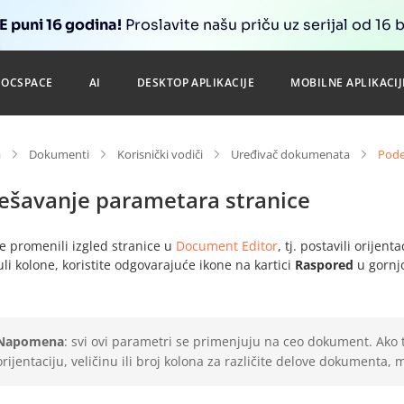
 puni 16 godina!
Proslavite našu priču uz serijal od 16 
DOCSPACE
AI
DESKTOP APLIKACIJE
MOBILNE APLIKACIJ
a
Dokumenti
Korisnički vodiči
Uređivač dokumenata
Pode
ešavanje parametara stranice
e promenili izgled stranice u
Document Editor
, tj. postavili orijent
i kolone, koristite odgovarajuće ikone na kartici
Raspored
u gornjo
Napomena
: svi ovi parametri se primenjuju na ceo dokument. Ako t
orijentaciju, veličinu ili broj kolona za različite delove dokumenta