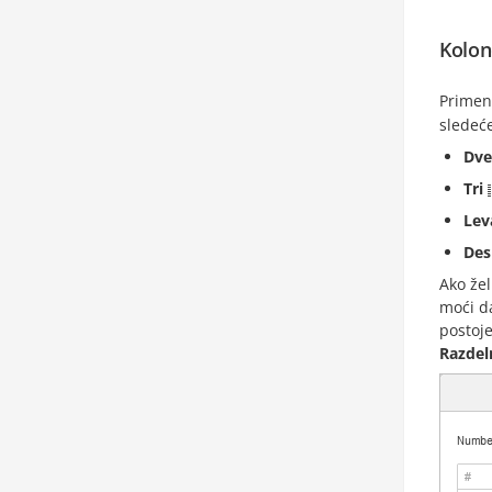
Kolon
Primen
sledeće
Dve
Tri
Lev
Des
Ako žel
moći d
postoj
Razdel