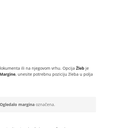
i dokumenta ili na njegovom vrhu. Opcija
Žleb
je
Margine
, unesite potrebnu poziciju žleba u polja
Ogledalo margina
označena.