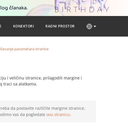
blog članaka.
E
KONEKTORI
RADNI PROSTOR
šavanje parametara stranice
aciju i veličinu stranice, prilagodili margine i
j traci sa alatkama.
reba da postavite različite margine stranice,
, molimo vas da pogledate
ovu stranicu
.