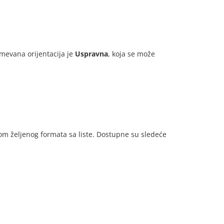
mevana orijentacija je
Uspravna
, koja se može
om željenog formata sa liste. Dostupne su sledeće