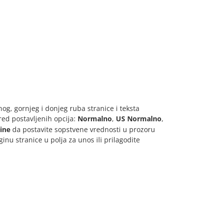
g, gornjeg i donjeg ruba stranice i teksta
ed postavljenih opcija:
Normalno
,
US Normalno
,
ine
da postavite sopstvene vrednosti u prozoru
inu stranice u polja za unos ili prilagodite