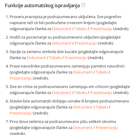
Funkcije automatskog ispravljanja
Provera pravopisa je podrazumevano uključena. Sve pogrešno
napisane reči će biti podvučene crvenom linijom (pogledajte
odgovarajuće članke za
Dokument
/
Tabelu
/
Prezentaciju
Urednik).
Vodiči za poravnanje su podrazumevano uključeni (pogledajte
odgovarajuće članke za
Dokument
/
Prezentaciju
Urednik).
Opcije za zamenu simbola dok kucate (pogledajte odgovarajuće
članke za
Dokument
/
Tabelu
/
Prezentaciju
Urednik).
Prave navodnike podrazumevano zamenjuju pametni navodnici
(pogledajte odgovarajuće članke za
Dokument
/
Tabelu
/
Prezentaciju
Urednik).
Dve en crtice se podrazumevano zamenjuju em crticom (pogledajte
odgovarajuće članke za
Dokument
/
Tabelu
/
Prezentaciju
Urednik).
Stavke liste automatski dobijaju oznake ili brojeve podrazumevano
(pogledajte odgovarajuće članke za
Dokument
/
Tabelu
/
Prezentaciju
Urednik).
Prva slova rečenica se podrazumevano pišu velikim slovima
(pogledajte odgovarajuće članke za
Dokument
/
Prezentaciju
Urednik).