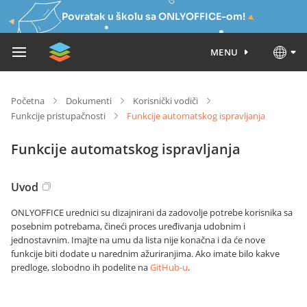
Povratak u školu sa ONLYOFFICE-om!
MENU
Početna
Dokumenti
Korisnički vodiči
Funkcije pristupačnosti
Funkcije automatskog ispravljanja
Funkcije automatskog ispravljanja
Uvod
ONLYOFFICE urednici su dizajnirani da zadovolje potrebe korisnika sa
posebnim potrebama, čineći proces uređivanja udobnim i
jednostavnim. Imajte na umu da lista nije konačna i da će nove
funkcije biti dodate u narednim ažuriranjima. Ako imate bilo kakve
predloge, slobodno ih podelite na
GitHub-u
.