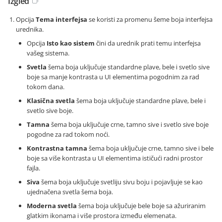
Izgled
Opcija
Tema interfejsa
se koristi za promenu šeme boja interfejsa
urednika.
Opcija
Isto kao sistem
čini da urednik prati temu interfejsa
vašeg sistema.
Svetla
šema boja uključuje standardne plave, bele i svetlo sive
boje sa manje kontrasta u UI elementima pogodnim za rad
tokom dana.
Klasična svetla
šema boja uključuje standardne plave, bele i
svetlo sive boje.
Tamna
šema boja uključuje crne, tamno sive i svetlo sive boje
pogodne za rad tokom noći.
Kontrastna tamna
šema boja uključuje crne, tamno sive i bele
boje sa više kontrasta u UI elementima ističući radni prostor
fajla.
Siva
šema boja uključuje svetliju sivu boju i pojavljuje se kao
ujednačena svetla šema boja.
Moderna svetla
šema boja uključuje bele boje sa ažuriranim
glatkim ikonama i više prostora između elemenata.