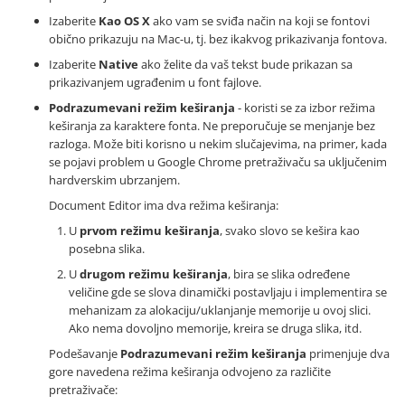
Izaberite
Kao OS X
ako vam se sviđa način na koji se fontovi
obično prikazuju na Mac-u, tj. bez ikakvog prikazivanja fontova.
Izaberite
Native
ako želite da vaš tekst bude prikazan sa
prikazivanjem ugrađenim u font fajlove.
Podrazumevani režim keširanja
- koristi se za izbor režima
keširanja za karaktere fonta. Ne preporučuje se menjanje bez
razloga. Može biti korisno u nekim slučajevima, na primer, kada
se pojavi problem u Google Chrome pretraživaču sa uključenim
hardverskim ubrzanjem.
Document Editor ima dva režima keširanja:
U
prvom režimu keširanja
, svako slovo se kešira kao
posebna slika.
U
drugom režimu keširanja
, bira se slika određene
veličine gde se slova dinamički postavljaju i implementira se
mehanizam za alokaciju/uklanjanje memorije u ovoj slici.
Ako nema dovoljno memorije, kreira se druga slika, itd.
Podešavanje
Podrazumevani režim keširanja
primenjuje dva
gore navedena režima keširanja odvojeno za različite
pretraživače: