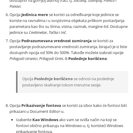
dostupno na gornjoj alatnoj traci, tj.
Sačuvaj
,
Štampaj
,
Poništi
i
Ponovi
.
Opcija
Jedinica mere
se koristi za određivanje koje jedinice se
koriste na ravnalima i u svojstvima objekata prilikom postavljanja
parametara kao što su širina, visina, razmak, margine itd. Dostupne
jedinice su
Centimetar
,
Tačka
i
Inč
.
Opcija
Podrazumevana vrednost zumiranja
se koristi za
postavljanje podrazumevane vrednosti zumiranja, birajući je iz liste
dostupnih opcija od 50% do 500%. Takođe možete izabrati opcije
Prilagodi stranici
,
Prilagodi širini
, ili
Poslednje korišćeno
.
Opcija
Poslednje korišćeno
se odnosi na poslednje
postavljeno skaliranje tokom trenutne sesije.
Opcija
Prikazivanje fontova
se koristi za izbor kako će fontovi biti
prikazani u Document Editor-u.
Izaberite
Kao Windows
ako vam se sviđa način na koji se
fontovi obično prikazuju na Windows-u, tj. koristeći Windows
prikazivanje fontova.