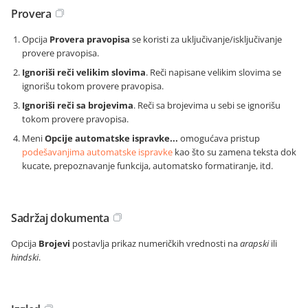
Provera
Opcija
Provera pravopisa
se koristi za uključivanje/isključivanje
provere pravopisa.
Ignoriši reči velikim slovima
. Reči napisane velikim slovima se
ignorišu tokom provere pravopisa.
Ignoriši reči sa brojevima
. Reči sa brojevima u sebi se ignorišu
tokom provere pravopisa.
Meni
Opcije automatske ispravke...
omogućava pristup
podešavanjima automatske ispravke
kao što su zamena teksta dok
kucate, prepoznavanje funkcija, automatsko formatiranje, itd.
Sadržaj dokumenta
Opcija
Brojevi
postavlja prikaz numeričkih vrednosti na
arapski
ili
hindski
.