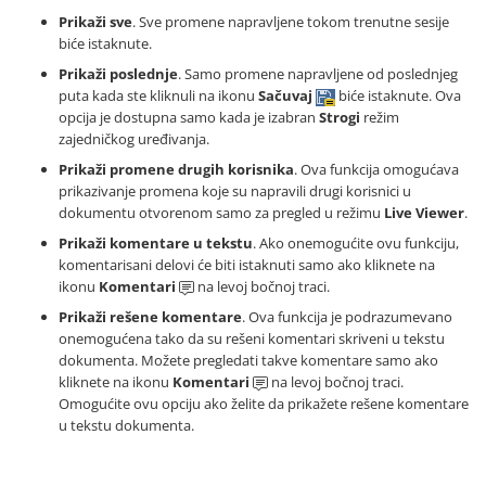
Prikaži sve
. Sve promene napravljene tokom trenutne sesije
biće istaknute.
Prikaži poslednje
. Samo promene napravljene od poslednjeg
puta kada ste kliknuli na ikonu
Sačuvaj
biće istaknute. Ova
opcija je dostupna samo kada je izabran
Strogi
režim
zajedničkog uređivanja.
Prikaži promene drugih korisnika
. Ova funkcija omogućava
prikazivanje promena koje su napravili drugi korisnici u
dokumentu otvorenom samo za pregled u režimu
Live Viewer
.
Prikaži komentare u tekstu
. Ako onemogućite ovu funkciju,
komentarisani delovi će biti istaknuti samo ako kliknete na
ikonu
Komentari
na levoj bočnoj traci.
Prikaži rešene komentare
. Ova funkcija je podrazumevano
onemogućena tako da su rešeni komentari skriveni u tekstu
dokumenta. Možete pregledati takve komentare samo ako
kliknete na ikonu
Komentari
na levoj bočnoj traci.
Omogućite ovu opciju ako želite da prikažete rešene komentare
u tekstu dokumenta.