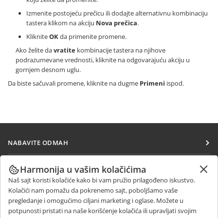
Izmenite postojeću prečicu ili dodajte alternativnu kombinaciju
tastera klikom na akciju
Nova prečica
.
Kliknite
OK
da primenite promene.
Ako želite da
vratite
kombinacije tastera na njihove
podrazumevane vrednosti, kliknite na odgovarajuću akciju u
gornjem desnom uglu.
Da biste sačuvali promene, kliknite na dugme
Primeni
ispod.
NABAVITE ODMAH
Docs
SARAĐUJTE
Harmonija u vašim kolačićima
DocSpace
Naš sajt koristi kolačiće kako bi vam pružio prilagođeno iskustvo.
Za doprinosioce
PRIMAJTE VESTI
Kolačići nam pomažu da pokrenemo sajt, poboljšamo vaše
Workspace
Za prevodioce
pregledanje i omogućimo ciljani marketing i oglase. Možete u
Blog
Konektori
potpunosti pristati na naše korišćenje kolačića ili upravljati svojim
DOBIJTE POMOĆ
Za influensere