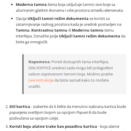
Moderna tamna
šema boja uključuje tamno sive boje sa
ažuriranim glatkim ikonama i više prostora između elemenata.
Opcija
Uključi tamni režim dokumenta
se koristi za
zatamnjivanje radnog prostora kada je urednik postavljen na
Tamnu
,
Kontrastnu tamnu
ili
Modernu tamnu
temu
interfejsa. Označite polje
Uključi tamni režim dokumenta
da
biste ga omogućili.
Napomena
: Pored dostupnih tema interfejsa,
ONLYOFFICE urednici sada mogu biti prilagođeni
vašom sopstvenom temom boja. Molimo pratite
ove instrukcije
da biste saznali kako to možete
uraditi.
Stil kartica
- izaberite da li želite da trenutno izabrana kartica bude
popunjena
svetlijom bojom sa opcijom
Popuni
ili da bude
podvučena sa opcijom
Linija
.
Koristi boju alatne trake kao pozadinu kartica
- boja alatne