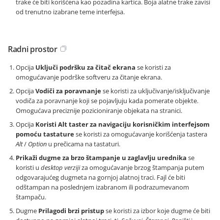
trake će biti korišćena kao pozadina kartica. Boja alatne trake zavisi
od trenutno izabrane teme interfejsa.
Radni prostor
Opcija
Uključi podršku za čitač ekrana
se koristi za
omogućavanje podrške softveru za čitanje ekrana.
Opcija
Vodiči za poravnanje
se koristi za uključivanje/isključivanje
vodiča za poravnanje koji se pojavljuju kada pomerate objekte.
Omogućava preciznije pozicioniranje objekata na stranici.
Opcija
Koristi Alt taster za navigaciju korisničkim interfejsom
pomoću tastature
se koristi za omogućavanje korišćenja tastera
Alt
/
Option
u prečicama na tastaturi.
Prikaži dugme za brzo štampanje u zaglavlju urednika
se
koristi u
desktop verziji
za omogućavanje brzog štampanja putem
odgovarajućeg dugmeta na gornjoj alatnoj traci. Fajl će biti
odštampan na poslednjem izabranom ili podrazumevanom
štampaču.
Dugme
Prilagodi brzi pristup
se koristi za izbor koje dugme će biti