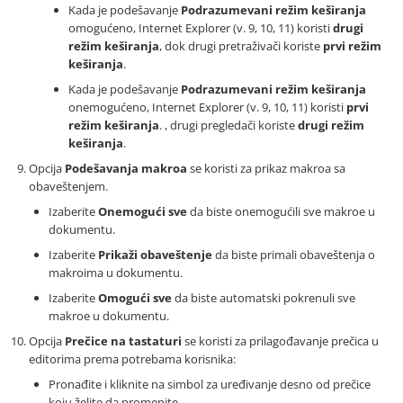
Kada je podešavanje
Podrazumevani režim keširanja
omogućeno, Internet Explorer (v. 9, 10, 11) koristi
drugi
režim keširanja
, dok drugi pretraživači koriste
prvi režim
keširanja
.
Kada je podešavanje
Podrazumevani režim keširanja
onemogućeno, Internet Explorer (v. 9, 10, 11) koristi
prvi
režim keširanja
. , drugi pregledači koriste
drugi režim
keširanja
.
Opcija
Podešavanja makroa
se koristi za prikaz makroa sa
obaveštenjem.
Izaberite
Onemogući sve
da biste onemogućili sve makroe u
dokumentu.
Izaberite
Prikaži obaveštenje
da biste primali obaveštenja o
makroima u dokumentu.
Izaberite
Omogući sve
da biste automatski pokrenuli sve
makroe u dokumentu.
Opcija
Prečice na tastaturi
se koristi za prilagođavanje prečica u
editorima prema potrebama korisnika:
Pronađite i kliknite na simbol za uređivanje desno od prečice
koju želite da promenite.