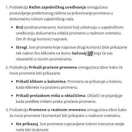
Podsekcija
Režim zajedničkog uređivanja
omogućava
postavljanje preferiranog režima za prikazivanje promena u
dokumentu tokom zajedničkog rada.
Brzi
(podrazumevano). Korisnici koji učestvuju u zajedničkom
uređivanju dokumenta videće promene u realnom vremenu
čim ih drugi korisnici naprave.
Strogi
. Sve promene koje naprave drugi korisnici biće prikazane
tek nakon što kliknete na ikonu
Sačuvaj
koja će vas
obavestiti o novim promenama.
Podsekcija
Prikaži praćene promene
omogućava izbor kako će
nove promene biti prikazane.
Prikaži klikom u balonima
. Promena se prikazuje u balonu
kada kliknete na praćenu promenu.
Prikaži prelaskom miša u oblačićima
. Oblačić se pojavljuje
kada pređete mišem preko praćene promene.
Podsekcija
Promene u realnom vremenu
omogućava izbor kako
će nove promene i komentari biti prikazani u realnom vremenu.
Ne prikazuj
. Sve promene napravljene tokom trenutne sesije
neće biti istaknute.