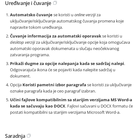
Uređivanje i čuvanje
Automatsko čuvanje
se koristi u
online verziji
za
uključivanje/isključivanje automatskog čuvanja promena koje
napravite tokom uređivanja.
Čuvanje informacija za automatski oporavak
se koristi u
desktop verziji
za uključivanje/isključivanje opcije koja omogućava
automatski oporavak dokumenata u slučaju neočekivanog
zatvaranja programa.
Prikaži dugme za opcije nalepanja kada se sadržaj nalepi
.
Odgovarajuća ikona će se pojaviti kada nalepite sadržaj u
dokument.
Opcija
Koristi pametni izbor paragrafa
se koristi za uključivanje
oznake paragrafa kada je ceo paragraf izabran.
Učini fajlove kompatibilnim sa starijim verzijama MS Word-a
kada se sačuvaju kao DOCX
. Fajlovi sačuvani u DOCX formatu će
postati kompatibilni sa starijim verzijama Microsoft Word-a.
Saradnja