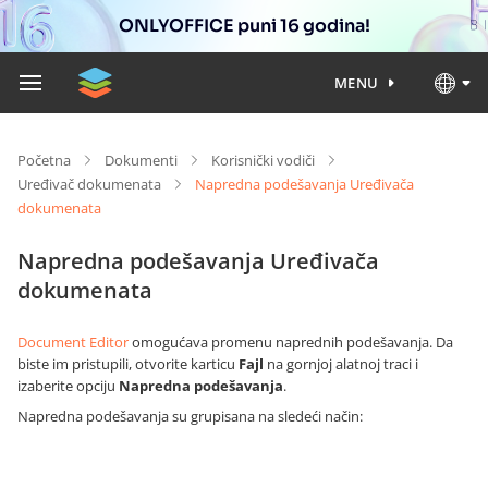
ONLYOFFICE puni 16 godina!
MENU
Početna
Dokumenti
Korisnički vodiči
Uređivač dokumenata
Napredna podešavanja Uređivača
dokumenata
Napredna podešavanja Uređivača
dokumenata
Document Editor
omogućava promenu naprednih podešavanja. Da
biste im pristupili, otvorite karticu
Fajl
na gornjoj alatnoj traci i
izaberite opciju
Napredna podešavanja
.
Napredna podešavanja su grupisana na sledeći način: