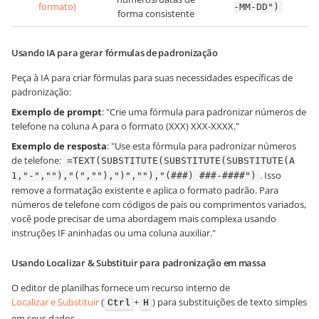
formato)
-MM-DD")
forma consistente
Usando IA para gerar fórmulas de padronização
Peça à IA para criar fórmulas para suas necessidades específicas de
padronização:
Exemplo de prompt
: "Crie uma fórmula para padronizar números de
telefone na coluna A para o formato (XXX) XXX-XXXX."
Exemplo de resposta
: "Use esta fórmula para padronizar números
de telefone:
=TEXT(SUBSTITUTE(SUBSTITUTE(SUBSTITUTE(A
. Isso
1,"-",""),"(",""),")",""),"(###) ###-####")
remove a formatação existente e aplica o formato padrão. Para
números de telefone com códigos de país ou comprimentos variados,
você pode precisar de uma abordagem mais complexa usando
instruções IF aninhadas ou uma coluna auxiliar."
Usando Localizar & Substituir para padronização em massa
O editor de planilhas fornece um recurso interno de
Localizar e Substituir
(
+
) para substituições de texto simples
Ctrl
H
em seus dados.