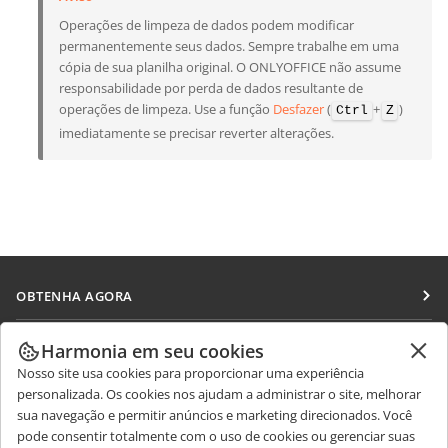
Operações de limpeza de dados podem modificar
permanentemente seus dados. Sempre trabalhe em uma
cópia de sua planilha original. O ONLYOFFICE não assume
responsabilidade por perda de dados resultante de
operações de limpeza. Use a função
Desfazer
(
+
)
Ctrl
Z
imediatamente se precisar reverter alterações.
OBTENHA AGORA
Docs
COLABORAR
Harmonia em seu cookies
DocSpace
Nosso site usa cookies para proporcionar uma experiência
Para colaboradores
RECEBA NOTÍCIAS
personalizada. Os cookies nos ajudam a administrar o site, melhorar
Workspace
Para tradutores
sua navegação e permitir anúncios e marketing direcionados. Você
Blog
Conectores
pode consentir totalmente com o uso de cookies ou gerenciar suas
OBTER AJUDA
Para influenciadores