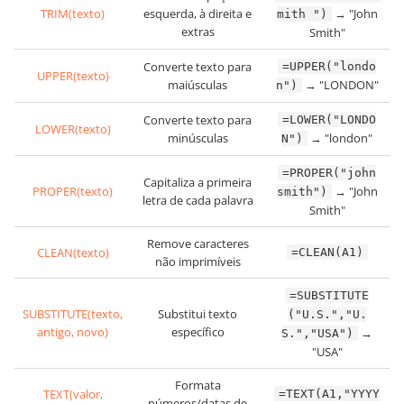
TRIM(texto)
esquerda, à direita e
→ "John
mith ")
extras
Smith"
Converte texto para
=UPPER("londo
UPPER(texto)
maiúsculas
→ "LONDON"
n")
Converte texto para
=LOWER("LONDO
LOWER(texto)
minúsculas
→ "london"
N")
=PROPER("john
Capitaliza a primeira
PROPER(texto)
→ "John
smith")
letra de cada palavra
Smith"
Remove caracteres
CLEAN(texto)
=CLEAN(A1)
não imprimíveis
=SUBSTITUTE
SUBSTITUTE(texto,
Substitui texto
("U.S.","U.
antigo, novo)
específico
→
S.","USA")
"USA"
Formata
TEXT(valor,
=TEXT(A1,"YYYY
números/datas de