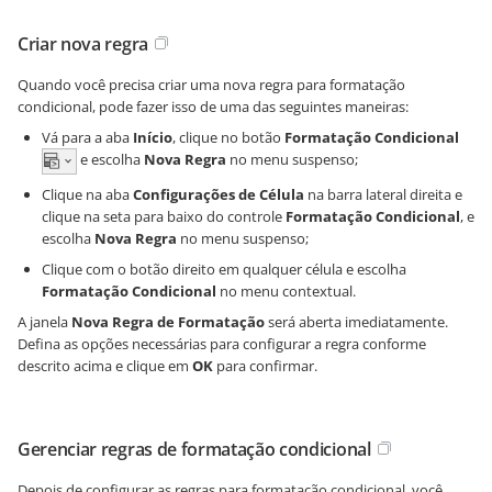
Criar nova regra
Quando você precisa criar uma nova regra para formatação
condicional, pode fazer isso de uma das seguintes maneiras:
Vá para a aba
Início
, clique no botão
Formatação Condicional
e escolha
Nova Regra
no menu suspenso;
Clique na aba
Configurações de Célula
na barra lateral direita e
clique na seta para baixo do controle
Formatação Condicional
, e
escolha
Nova Regra
no menu suspenso;
Clique com o botão direito em qualquer célula e escolha
Formatação Condicional
no menu contextual.
A janela
Nova Regra de Formatação
será aberta imediatamente.
Defina as opções necessárias para configurar a regra conforme
descrito acima e clique em
OK
para confirmar.
Gerenciar regras de formatação condicional
Depois de configurar as regras para formatação condicional, você