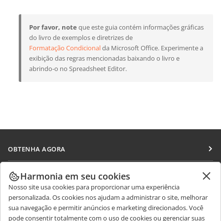
Por favor, note
que este guia contém informações gráficas
do livro de exemplos e diretrizes de
Formatação Condicional
da Microsoft Office. Experimente a
exibição das regras mencionadas baixando o livro e
abrindo-o no Spreadsheet Editor.
OBTENHA AGORA
Docs
COLABORAR
Harmonia em seu cookies
DocSpace
Nosso site usa cookies para proporcionar uma experiência
Para colaboradores
RECEBA NOTÍCIAS
personalizada. Os cookies nos ajudam a administrar o site, melhorar
Workspace
Para tradutores
sua navegação e permitir anúncios e marketing direcionados. Você
Blog
Conectores
pode consentir totalmente com o uso de cookies ou gerenciar suas
OBTER AJUDA