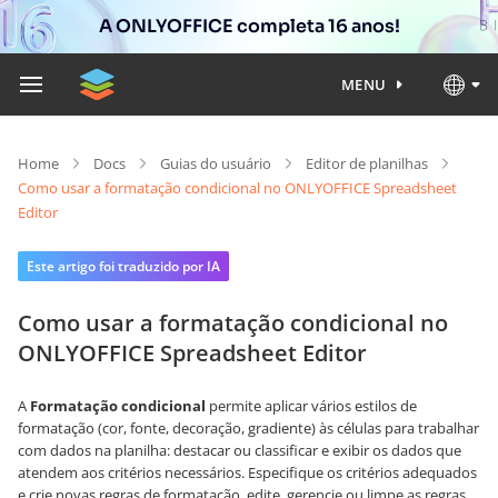
A ONLYOFFICE completa 16 anos!
MENU
Home
Docs
Guias do usuário
Editor de planilhas
Como usar a formatação condicional no ONLYOFFICE Spreadsheet
Editor
Este artigo foi traduzido por IA
Como usar a formatação condicional no
ONLYOFFICE Spreadsheet Editor
A
Formatação condicional
permite aplicar vários estilos de
formatação (cor, fonte, decoração, gradiente) às células para trabalhar
com dados na planilha: destacar ou classificar e exibir os dados que
atendem aos critérios necessários. Especifique os critérios adequados
e crie novas regras de formatação, edite, gerencie ou limpe as regras