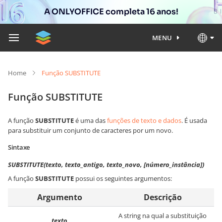
A ONLYOFFICE completa 16 anos!
MENU
Home
Função SUBSTITUTE
Função SUBSTITUTE
A função
SUBSTITUTE
é uma das
funções de texto e dados
. É usada
para substituir um conjunto de caracteres por um novo.
Sintaxe
SUBSTITUTE(texto, texto_antigo, texto_novo, [número_instância])
A função
SUBSTITUTE
possui os seguintes argumentos:
Argumento
Descrição
A string na qual a substituição
texto