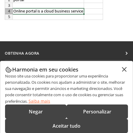
OBTENHA AGORA
Docs
COLABORAR
Harmonia em seu cookies
DocSpace
Nosso site usa cookies para proporcionar uma experiência
Para colaboradores
RECEBA NOTÍCIAS
personalizada. Os cookies nos ajudam a administrar o site, melhorar
Workspace
Para tradutores
sua navegação e permitir anúncios e marketing direcionados. Você
Blog
Conectores
pode consentir totalmente com o uso de cookies ou gerenciar suas
OBTER AJUDA
Para influenciadores
Saiba mais
preferências.
Aplicativos para desktop
Fórum
Vagas
CONTATE-NOS
Negar
Personalizar
Aplicativos móveis
Cursos de treinamento
Perguntas sobre vendas
sales@onlyoffice.com
onlyoffice.com
Aceitar tudo
Webinars
Consultas de parceiros
partners@onlyoffice.com
© Ascensio System SIA 2026. Todos os direitos reservados.