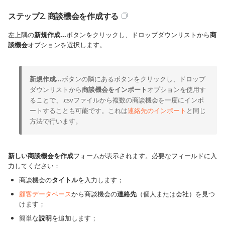
ステップ2. 商談機会を作成する
左上隅の
新規作成...
ボタンをクリックし、ドロップダウンリストから
商
談機会
オプションを選択します。
新規作成...
ボタンの隣にあるボタンをクリックし、ドロップ
ダウンリストから
商談機会をインポート
オプションを使用す
ることで、.csvファイルから複数の商談機会を一度にインポ
ートすることも可能です。これは
連絡先のインポート
と同じ
方法で行います。
新しい商談機会を作成
フォームが表示されます。必要なフィールドに入
力してください：
商談機会の
タイトル
を入力します；
顧客データベース
から商談機会の
連絡先
（個人または会社）を見つ
けます；
簡単な
説明
を追加します；