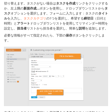
切り替えます。タスクがない場合は
タスクを作成
リンクをクリックする
か、左上隅の
新規作成...
ボタンを使用し、ドロップダウンリストから
タ
スク
オプションを選択します。フォームに入力します：タスクの
タイト
ル
を入力し、
タスクカテゴリ
の1つを選択し、希望する
締切日
（日付と
時間）と
アラート
ドロップダウンリストを使用してリマインダー時間を
設定し、
担当者
リストから担当者を選択し、簡単な
説明
を追加します。
必要な情報がすべて指定されたら、下部の
保存
ボタンをクリックしま
す。