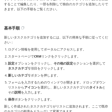
することで編集したり、一部を削除して独自のカテゴリを追加したりで
きます。以下の手順をご覧ください。
基本手順
新しいタスクカテゴリを追加するには、以下の簡単な手順に従ってくだ
さい：
ログイン情報を使用してポータルにアクセスします。
スタートページで
CRM
リンクをクリックします。
設定
オプションをクリックし、
その他の設定
セクションを選択して
タスクカテゴリ
項目をクリックします。
新しいカテゴリ
ボタンを押します。
フォームを入力するためのウィンドウが開きます。ドロップダウン
リストから
アイコン
を選択し、新しいタスクカテゴリの
タイトル
と
その
説明
を入力します。
保存
ボタンをクリックします。
新しく作成されたタスクカテゴリがリストに追加されます。ここで既存
のカテゴリの順序をドラッグして変更できます。