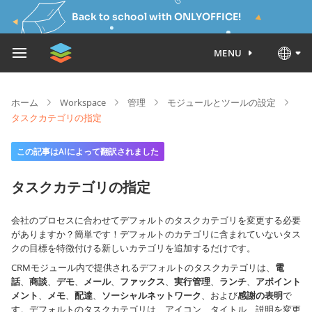
Back to school with ONLYOFFICE!
MENU
ホーム
Workspace
管理
モジュールとツールの設定
タスクカテゴリの指定
この記事はAIによって翻訳されました
タスクカテゴリの指定
会社のプロセスに合わせてデフォルトのタスクカテゴリを変更する必要
がありますか？簡単です！デフォルトのカテゴリに含まれていないタス
クの目標を特徴付ける新しいカテゴリを追加するだけです。
CRMモジュール内で提供されるデフォルトのタスクカテゴリは、
電
話
、
商談
、
デモ
、
メール
、
ファックス
、
実行管理
、
ランチ
、
アポイント
メント
、
メモ
、
配達
、
ソーシャルネットワーク
、および
感謝の表明
で
す。デフォルトのタスクカテゴリは、アイコン、タイトル、説明を変更