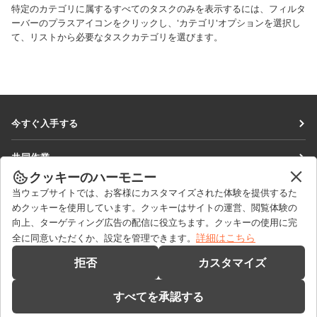
特定のカテゴリに属するすべてのタスクのみを表示するには、フィルタ
ーバーのプラスアイコンをクリックし、'カテゴリ'オプションを選択し
て、リストから必要なタスクカテゴリを選びます。
今すぐ入手する
Docs
共同作業
DocSpace
クッキーのハーモニー
貢献者向け
ニュースを見る
当ウェブサイトでは、お客様にカスタマイズされた体験を提供するた
Workspace
翻訳者向け
めクッキーを使用しています。クッキーはサイトの運営、閲覧体験の
ブログ
コネクター
向上、ターゲティング広告の配信に役立ちます。クッキーの使用に完
ヘルプを得る
インフルエンサー向け
詳細はこちら
全に同意いただくか、設定を管理できます。
デスクトップアプリ
フォーラム
求人情報
お問い合わせ
拒否
カスタマイズ
モバイルアプリ
研修コース
セールスに関する質問
sales@onlyoffice.com
onlyoffice.com
すべてを承認する
ウェビナー
パートナーシップに関するお問い合わせ
partners@onlyoffice.com
© Ascensio System SIA 2026. All rights reserved