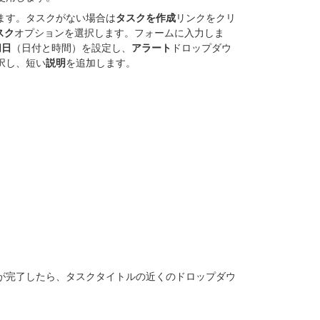
ます。タスクがない場合は
タスクを作成
リンクをクリ
スク
オプションを選択します。フォームに入力しま
切日
（日付と時間）を設定し、
アラート
ドロップダウ
択し、短い
説明
を追加します。
が完了したら、タスクタイトルの近くのドロップダウ