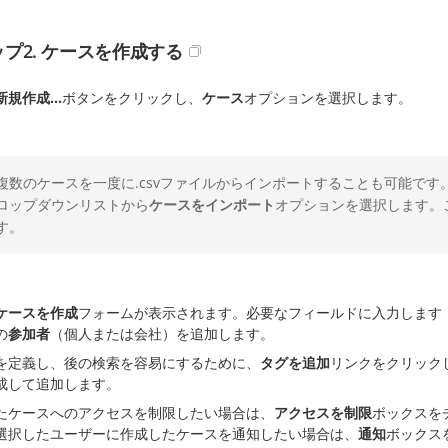
プ2. ケースを作成する
新規作成...
ボタンをクリックし、
ケース
オプションを選択します。
複数のケースを一度に.csvファイルからインポートすることも可能です
ロップダウンリストから
ケースをインポート
オプションを選択します。
す。
ケースを作成
フォームが表示されます。必要なフィールドに入力します
の
参加者
（個人または会社）を追加します。
を定義し、後の検索を容易にするために、
タグを追加
リンクをクリック
成して追加します。
たケースへのアクセスを制限したい場合は、
アクセスを制限
ボックスを
選択したユーザーに作成したケースを通知したい場合は、
通知
ボックス