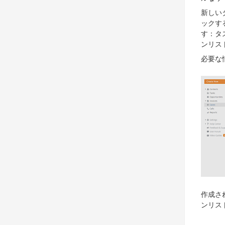
新しい
ックす
す：タ
ンリス
必要な
作成さ
ンリス