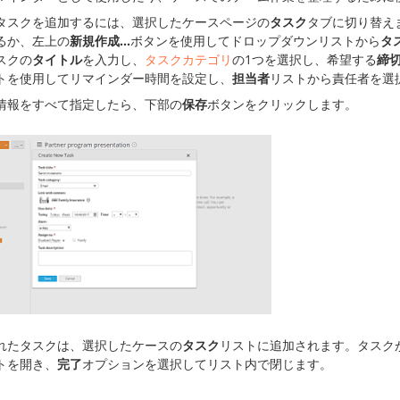
タスクを追加するには、選択したケースページの
タスク
タブに切り替え
るか、左上の
新規作成...
ボタンを使用してドロップダウンリストから
タ
スクの
タイトル
を入力し、
タスクカテゴリ
の1つを選択し、希望する
締
トを使用してリマインダー時間を設定し、
担当者
リストから責任者を選
情報をすべて指定したら、下部の
保存
ボタンをクリックします。
れたタスクは、選択したケースの
タスク
リストに追加されます。タスク
トを開き、
完了
オプションを選択してリスト内で閉じます。