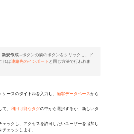
。
新規作成...
ボタンの隣のボタンをクリックし、ド
これは
連絡先のインポート
と同じ方法で行われま
：ケースの
タイトル
を入力し、
顧客データベース
から
して、
利用可能なタグ
の中から選択するか、新しいタ
チェックし、アクセスを許可したいユーザーを追加し
をチェックします。