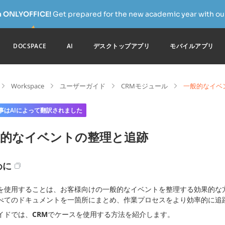
h ONLYOFFICE!
Get prepared for the new academic year with our
DOCSPACE
AI
デスクトップアプリ
モバイルアプリ
Workspace
ユーザーガイド
CRMモジュール
一般的なイベ
事はAIによって翻訳されました
般的なイベントの整理と追跡
めに
を使用することは、お客様向けの一般的なイベントを整理する効果的な
べてのドキュメントを一箇所にまとめ、作業プロセスをより効率的に追
イドでは、
CRM
でケースを使用する方法を紹介します。