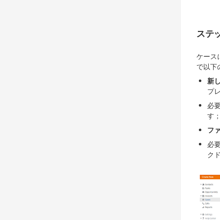
ステッ
ケース
で以下
新
プ
必
す
フ
必
ク