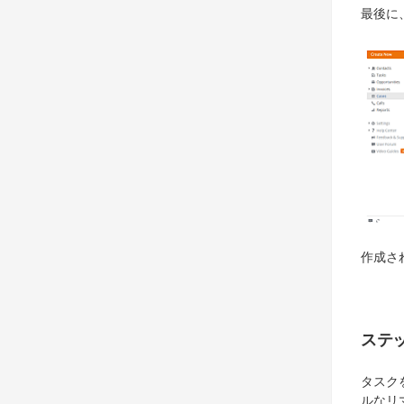
最後に
作成さ
ステッ
タスク
ルなリ