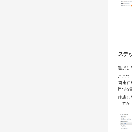
ステッ
選択し
ここで
関連す
日付を
作成し
してか