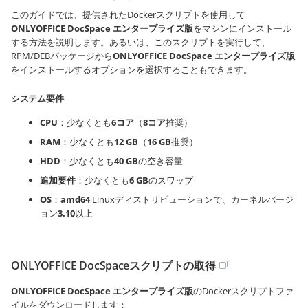
このガイドでは、提供されたDockerスクリプトを使用して
ONLYOFFICE DocSpace
エンタープライズ版
をマシンにインストール
する方法を説明します。あるいは、このスクリプトを実行して、
RPM/DEBパッケージから
ONLYOFFICE DocSpace
エンタープライズ版
をインストールするオプションを選択することもできます。
システム要件
CPU
：少なくとも
6コア
（
8コア
推奨）
RAM
：少なくとも
12 GB
（
16 GB
推奨）
HDD
：少なくとも
40 GB
の空き容量
追加要件
：少なくとも
6 GB
のスワップ
OS
：
amd64
Linuxディストリビューションで、カーネルバージ
ョン
3.10
以上
ONLYOFFICE DocSpaceスクリプトの取得
ONLYOFFICE DocSpace
エンタープライズ版
のDockerスクリプトファ
イルをダウンロードします：