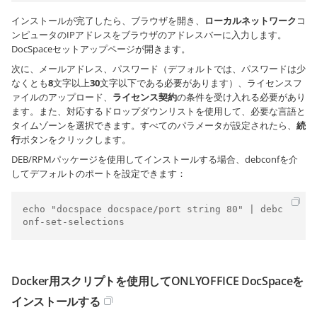
インストールが完了したら、ブラウザを開き、
ローカルネットワーク
コ
ンピュータのIPアドレスをブラウザのアドレスバーに入力します。
DocSpaceセットアップページが開きます。
次に、メールアドレス、パスワード（デフォルトでは、パスワードは少
なくとも
8
文字以上
30
文字以下である必要があります）、ライセンスフ
ァイルのアップロード、
ライセンス契約
の条件を受け入れる必要があり
ます。また、対応するドロップダウンリストを使用して、必要な言語と
タイムゾーンを選択できます。すべてのパラメータが設定されたら、
続
行
ボタンをクリックします。
DEB/RPMパッケージを使用してインストールする場合、debconfを介
してデフォルトのポートを設定できます：
echo "docspace docspace/port string 80" | debc
onf-set-selections
Docker用スクリプトを使用してONLYOFFICE DocSpaceを
インストールする