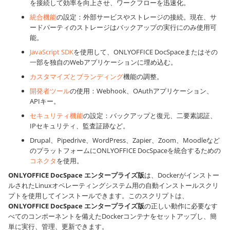
を接続して効率を向上させ、ワークフローを迅速化。
統合機能
の設定：外部サービスやストレージの接続。現在、サ
ードパーティのストレージはバックアップの実行にのみ使用可
能。
JavaScript SDK
を使用して、ONLYOFFICE DocSpaceまたはその
一部を独自のWebアプリケーションに埋め込む。
カスタマイズとブランディング
機能の調整。
開発者ツール
の使用：Webhook、OAuthアプリケーション、
APIキー。
セキュリティ機能
の設定：バックアップと復元、二要素認証、
IPセキュリティ、監査証跡など。
Drupal、Pipedrive、WordPress、Zapier、Zoom、Moodleなど
のプラットフォームにONLYOFFICE DocSpaceを統合するための
コネクタ
を使用。
ONLYOFFICE DocSpace
エンタープライズ版
は、Dockerがインストー
ルされたLinuxオペレーティングシステム用の自動インストールスクリ
プトを使用してインストールできます。このスクリプトは、
ONLYOFFICE DocSpace
エンタープライズ版
の正しい動作に必要なす
べてのコンポーネントを備えたDockerコンテナをセットアップし、簡
単に実行、管理、更新できます。