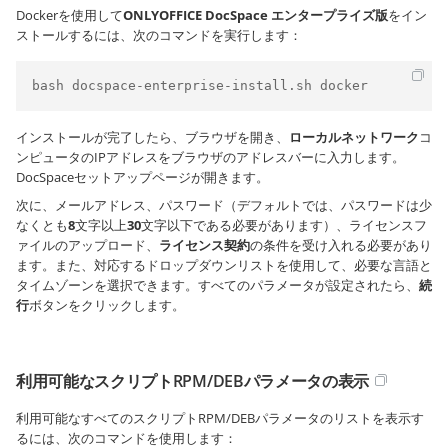
Dockerを使用して
ONLYOFFICE DocSpace
エンタープライズ版
をイン
ストールするには、次のコマンドを実行します：
bash docspace-enterprise-install.sh docker
インストールが完了したら、ブラウザを開き、
ローカルネットワーク
コ
ンピュータのIPアドレスをブラウザのアドレスバーに入力します。
DocSpaceセットアップページが開きます。
次に、メールアドレス、パスワード（デフォルトでは、パスワードは少
なくとも
8
文字以上
30
文字以下である必要があります）、ライセンスフ
ァイルのアップロード、
ライセンス契約
の条件を受け入れる必要があり
ます。また、対応するドロップダウンリストを使用して、必要な言語と
タイムゾーンを選択できます。すべてのパラメータが設定されたら、
続
行
ボタンをクリックします。
利用可能なスクリプトRPM/DEBパラメータの表示
利用可能なすべてのスクリプトRPM/DEBパラメータのリストを表示す
るには、次のコマンドを使用します：