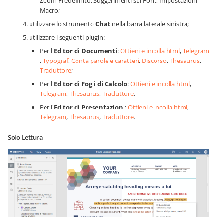
Zoom Predefinito, Suggerimenti sui Font, Impostazioni
Macro;
utilizzare lo strumento
Chat
nella barra laterale sinistra;
utilizzare i seguenti plugin:
Per l'
Editor di Documenti
:
Ottieni e incolla html
,
Telegram
,
Typograf
,
Conta parole e caratteri
,
Discorso
,
Thesaurus
,
Traduttore
;
Per l'
Editor di Fogli di Calcolo
:
Ottieni e incolla html
,
Telegram
,
Thesaurus
,
Traduttore
;
Per l'
Editor di Presentazioni
:
Ottieni e incolla html
,
Telegram
,
Thesaurus
,
Traduttore
.
Solo Lettura