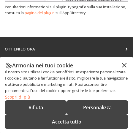
Per ulteriori informazioni sul plugin Typograf e sulla sua installazione,
consulta la
pagina del plugin
sull'AppDirectory.
OTTIENILO ORA
Docs
COLLABORA
Armonia nei tuoi cookie
DocSpace
Il nostro sito utilizza i cookie per offrirti un'esperienza personalizzata.
Per i contributori
RICEVI NOTIZIE
I cookie ci aiutano a far funzionare il sito, migliorare la tua navigazione
Workspace
Per i traduttori
e attivare pubblicità e marketing mirati. Puoi acconsentire
Blog
Connettori
pienamente all'uso dei cookie oppure gestire le tue preferenze.
RICEVI AIUTO
Per gli influencer
Scopri di più
App desktop
Forum
Offerte di lavoro
CONTATTACI
Rifiuta
Personalizza
App mobili
Corsi di formazione
Domande sulle vendite
sales@onlyoffice.com
onlyoffice.com
Accetta tutto
Webinar
Richieste per i partner
partners@onlyoffice.com
© Ascensio System SIA 2026. Tutti i diritti riservati
White papers