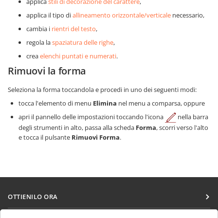
applica
stili di decorazione del carattere
,
applica il tipo di
allineamento orizzontale/verticale
necessario,
cambia i
rientri del testo
,
regola la
spaziatura delle righe
,
crea
elenchi puntati e numerati
.
Rimuovi la forma
Seleziona la forma toccandola e procedi in uno dei seguenti modi:
tocca l'elemento di menu
Elimina
nel menu a comparsa, oppure
apri il pannello delle impostazioni toccando l'icona
nella barra
degli strumenti in alto, passa alla scheda
Forma
, scorri verso l'alto
e tocca il pulsante
Rimuovi Forma
.
OTTIENILO ORA
Docs