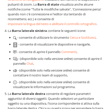
pulsanti di zoom. La
Barra di stato
visualizza anche alcune
notifiche (come "Tutte le modifiche salvate", 'Connessione persa'
quando non c'è connessione e l'editor sta tentando di
riconnettersi, ecc.) e consente di
impostare la lingua del testo e abilitare il controllo ortografico
.
La
Barra laterale sinistra
contiene le seguenti icone:
- consente di utilizzare lo strumento
Cerca e Sostituisci
,
- consente di visualizzare le diapositive e navigarle,
- consente di aprire il pannello
Commenti
,
- (disponibile solo nella
versione online
) consente di aprire il
pannello
Chat
,
- (disponibile solo nella
versione online
) consente di
contattare il nostro team di supporto,
- (disponibile solo nella
versione online
) consente di
visualizzare le informazioni sul programma.
La
Barra laterale destra
consente di regolare parametri
aggiuntivi di diversi oggetti. Quando selezioni un particolare
oggetto su una diapositiva, l'icona corrispondente si attiva sulla
barra laterale destra. Clicca su questa icona per espandere la barra