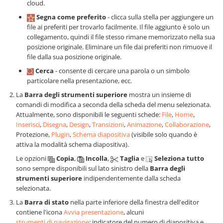
cloud.
Segna come preferito
- clicca sulla stella per aggiungere un
file ai preferiti per trovarlo facilmente. Il file aggiunto è solo un
collegamento, quindi il file stesso rimane memorizzato nella sua
posizione originale. Eliminare un file dai preferiti non rimuove il
file dalla sua posizione originale.
Cerca
- consente di cercare una parola o un simbolo
particolare nella presentazione, ecc.
La
Barra degli strumenti superiore
mostra un insieme di
comandi di modifica a seconda della scheda del menu selezionata.
Attualmente, sono disponibili le seguenti schede:
File
,
Home
,
Inserisci
,
Disegna
,
Design
,
Transizioni
,
Animazione
,
Collaborazione
,
Protezione,
Plugin
,
Schema diapositiva
(visibile solo quando è
attiva la modalità schema diapositiva).
Le opzioni
Copia
,
Incolla
,
Taglia
e
Seleziona tutto
sono sempre disponibili sul lato sinistro della
Barra degli
strumenti superiore
indipendentemente dalla scheda
selezionata.
La
Barra di stato
nella parte inferiore della finestra dell'editor
contiene l'icona
Avvia presentazione
, alcuni
strumenti di navigazione
: indicatore del numero di diapositiva e