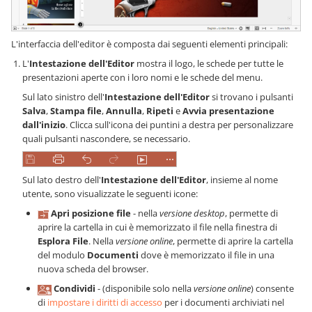
L'interfaccia dell'editor è composta dai seguenti elementi principali:
L'
Intestazione dell'Editor
mostra il logo,
le schede per tutte le
presentazioni aperte con i loro nomi
e le schede del menu.
Sul lato sinistro dell'
Intestazione dell'Editor
si trovano i pulsanti
Salva
,
Stampa file
,
Annulla
,
Ripeti
e
Avvia presentazione
dall'inizio
. Clicca sull'icona dei puntini a destra per personalizzare
quali pulsanti nascondere, se necessario.
Sul lato destro dell'
Intestazione dell'Editor
, insieme al nome
utente, sono visualizzate le seguenti icone:
Apri posizione file
-
nella
versione desktop
, permette di
aprire la cartella in cui è memorizzato il file nella finestra di
Esplora File
.
Nella
versione online
, permette di aprire la cartella
del modulo
Documenti
dove è memorizzato il file in una
nuova scheda del browser.
Condividi
- (disponibile solo nella
versione online
) consente
di
impostare i diritti di accesso
per i documenti archiviati nel