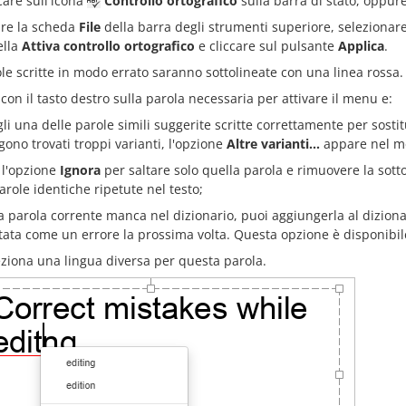
care sull'icona
Controllo ortografico
sulla barra di stato, oppur
ire la scheda
File
della barra degli strumenti superiore, selezionar
ella
Attiva controllo ortografico
e cliccare sul pulsante
Applica
.
le scritte in modo errato saranno sottolineate con una linea rossa.
c con il tasto destro sulla parola necessaria per attivare il menu e:
li una delle parole simili suggerite scritte correttamente per sostit
gono trovati troppi varianti, l'opzione
Altre varianti...
appare nel m
 l'opzione
Ignora
per saltare solo quella parola e rimuovere la sot
arole identiche ripetute nel testo;
la parola corrente manca nel dizionario, puoi aggiungerla al dizion
ttata come un errore la prossima volta. Questa opzione è disponibil
eziona una lingua diversa per questa parola.