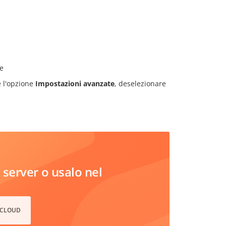
re
e l'opzione
Impostazioni avanzate
, deselezionare
server o usalo nel
 CLOUD