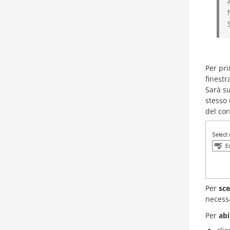
Per pr
finestr
Sarà su
stesso
del cor
Per
sce
necessa
Per
abi