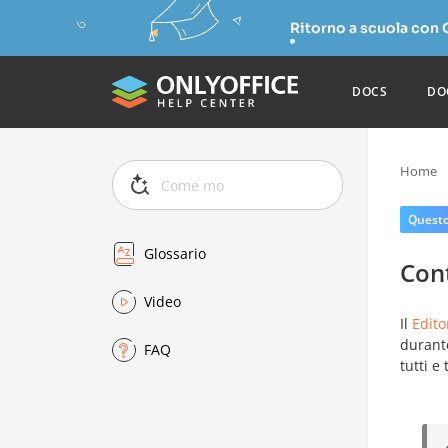
Ritorno a scuola con
DOCS
DO
Home
Questo 
Glossario
Cont
Video
Il
Edito
durante
FAQ
tutti e 