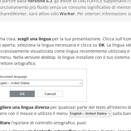
A partire dalla
versione 6.3
, gli editor di ONLYOFFICE supportano l'
funzionamento più fluido senza un consumo significativo di memori
SharedWorker, sarà attivo solo
Worker
. Per ulteriori informazioni
ima cosa,
scegli una lingua
per la tua presentazione. Clicca sull'ico
a aperta, seleziona la lingua necessaria e clicca su
OK
. La lingua se
ccessivamente visualizzata come lingua recentemente utilizzata e 
 menu. Nella
versione desktop
, le lingue installate con il tuo sistem
rettore ortografico.
gliere una lingua diversa
per qualsiasi parte del testo all'interno d
rio con il mouse e utilizza il menu
sulla barr
litare
l'opzione di controllo ortografico, puoi: