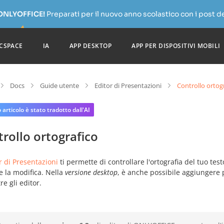
 ONLYOFFICE!
Preparati per il nuovo anno scolastico con i post de
CSPACE
IA
APP DESKTOP
APP PER DISPOSITIVI MOBILI
Docs
Guide utente
Editor di Presentazioni
Controllo ortog
articolo è stato tradotto dall'AI
rollo ortografico
r di Presentazioni
ti permette di controllare l'ortografia del tuo tes
 la modifica. Nella
versione desktop
, è anche possibile aggiungere 
tre gli editor.