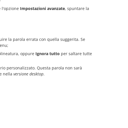
e
e l'opzione
Impostazioni avanzate
, spuntare la
uire la parola errata con quella suggerita. Se
enu;
tolineatura, oppure
Ignora tutto
per saltare tutte
ario personalizzato. Questa parola non sarà
e nella
versione desktop
.