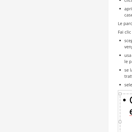
clic
apr
cas
Le paro
Fai cli
sceg
ven
usa
le p
se 
tra
sel