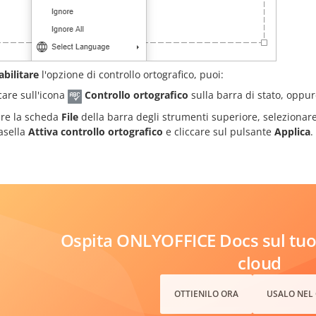
abilitare
l'opzione di controllo ortografico, puoi:
care sull'icona
Controllo ortografico
sulla barra di stato, oppu
ire la scheda
File
della barra degli strumenti superiore, selezionar
casella
Attiva controllo ortografico
e cliccare sul pulsante
Applica
.
Ospita ONLYOFFICE Docs sul tuo 
cloud
OTTIENILO ORA
USALO NEL