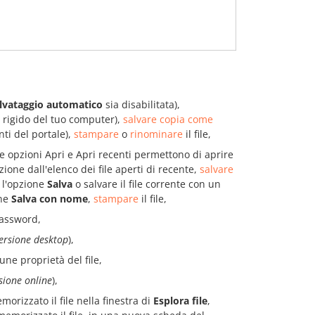
lvataggio automatico
sia disabilitata),
 rigido del tuo computer),
salvare copia come
ti del portale),
stampare
o
rinominare
il file,
 opzioni Apri e Apri recenti permettono di aprire
ione dall'elenco dei file aperti di recente,
salvare
o l'opzione
Salva
o salvare il file corrente con un
one
Salva con nome
,
stampare
il file,
password,
ersione desktop
),
ne proprietà del file,
sione online
),
emorizzato il file nella finestra di
Esplora file
,