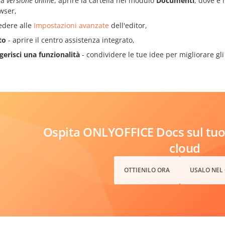
la
versione online
, aprire la cartella nel modulo
Documenti
, dove è 
wser,
edere alle
Impostazioni avanzate
dell'editor,
to
- aprire il centro assistenza integrato,
gerisci una funzionalità
- condividere le tue idee per migliorare gl
Ospita ONLYOFFICE Docs sul tuo 
cloud
OTTIENILO ORA
USALO NEL