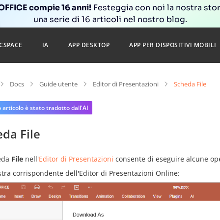
FFICE compie 16 anni!
Festeggia con noi la nostra sto
una serie di 16 articoli nel nostro blog.
CSPACE
IA
APP DESKTOP
APP PER DISPOSITIVI MOBILI
Docs
Guide utente
Editor di Presentazioni
Scheda File
articolo è stato tradotto dall'AI
da File
eda
File
nell'
Editor di Presentazioni
consente di eseguire alcune oper
stra corrispondente dell'Editor di Presentazioni Online: