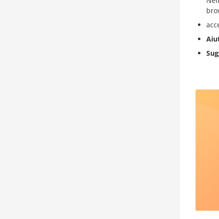
Nel
bro
acc
Aiu
Sug