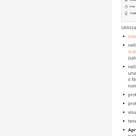
Utilizz
cre
nel
sca
(sa
nel
una
il 
nom
pro
prot
vis
ten
Apr