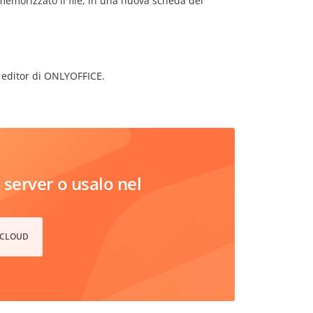
memorizzato il file, in una nuova scheda del
i editor di ONLYOFFICE.
server o usalo nel
 CLOUD