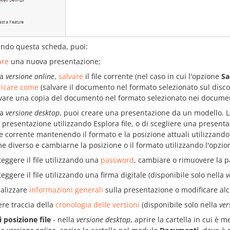
ando questa scheda, puoi:
are
una nuova presentazione;
la
versione online
,
salvare
il file corrente (nel caso in cui l'opzione
Sa
ricare come
(salvare il documento nel formato selezionato sul disco
lvare una copia del documento nel formato selezionato nei documen
la
versione desktop
, puoi creare una presentazione da un modello. Le
 presentazione utilizzando Esplora file, o di scegliere una presentaz
file corrente mantenendo il formato e la posizione attuali utilizzand
e diverso e cambiarne la posizione o il formato utilizzando l'opzi
teggere il file utilizzando una
password
, cambiare o rimuovere la 
eggere il file utilizzando una firma digitale (disponibile solo nella
v
ualizzare
informazioni generali
sulla presentazione o modificare alcu
ere traccia della
cronologia delle versioni
(disponibile solo nella
ver
i posizione file
-
nella
versione desktop
, aprire la cartella in cui è m