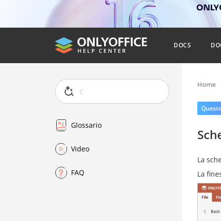
ONLYO
DOCS
DO
Home
Questo 
Glossario
Sche
Video
La sch
FAQ
La fine