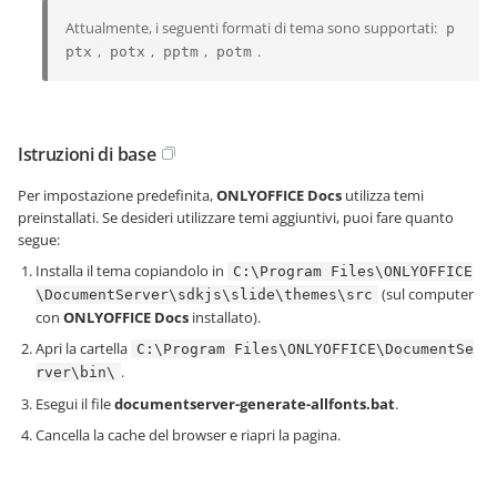
Attualmente, i seguenti formati di tema sono supportati:
p
,
,
,
.
ptx
potx
pptm
potm
Istruzioni di base
Per impostazione predefinita,
ONLYOFFICE Docs
utilizza temi
preinstallati. Se desideri utilizzare temi aggiuntivi, puoi fare quanto
segue:
Installa il tema copiandolo in
C:\Program Files\ONLYOFFICE
(sul computer
\DocumentServer\sdkjs\slide\themes\src
con
ONLYOFFICE Docs
installato).
Apri la cartella
C:\Program Files\ONLYOFFICE\DocumentSe
.
rver\bin\
Esegui il file
documentserver-generate-allfonts.bat
.
Cancella la cache del browser e riapri la pagina.