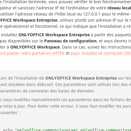
s l'installation terminée, vous pouvez vérifier le bon fonctionnem
gateur et saisissez l'adresse IP de l'ordinateur de votre
réseau loca
utiliser l'adresse réseau de
l'hôte local
ou
127.0.0.1
pour le même o
FICE Workspace Entreprise
, utilisez plutôt son adresse IP sur le 
re opérationnel et fonctionnel, ce qui indique que l'installation a ré
 installez
ONLYOFFICE Workspace Entreprise
à partir des paquet
 pas disponibles sur le
Panneau de configuration
, et vous devrez 
ter à
ONLYOFFICE Workspace
. Dans ce cas, suivez les instructio
ire passer votre portail en HTTPS
et
pour installer et connecter O
Lors de l'installation de
ONLYOFFICE Workspace Entreprise
sur les
sont stockées dans debconf. Ces paramètres sont utilisés lors des m
paramètres de connexion des bases de données.
Si vous modifiez manuellement ces paramètres dans les fichiers de 
la mise à jour. Pour éviter cette erreur, il vous faut modifier les
suivantes :
echo 
"onlyoffice-communityserver onlyoffice-communitys