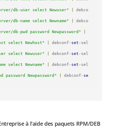
erver/db-user select Newuser"
|
 debco
erver/db-name select Newname"
|
 debco
erver/db-pwd password Newpassword"
|
ost select Newhost"
|
 debconf
-
set
-
sel
ser select Newuser"
|
 debconf
-
set
-
sel
ame select Newname"
|
 debconf
-
set
-
sel
wd password Newpassword"
|
 debconf
-
se
ntreprise à l'aide des paquets RPM/DEB