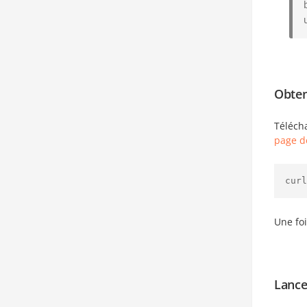
Obten
Télécha
page d
curl
Une foi
Lance