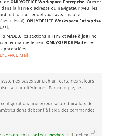
ent de
ONLYOFFICE Workspace Entreprise
. Ouvrez
l
dans la barre d'adresse du navigateur (veuillez
rdinateur sur lequel vous avez installé
réseau local).
ONLYOFFICE Workspace Entreprise
ussi.
s RPM/DEB, les sections
HTTPS
et
Mise à jour
ne
installer manuellement
ONLYOFFICE Mail
et le
ns appropriées
NLYOFFICE Mail
.
 systèmes basés sur Debian, certaines valeurs
ises à jour ultérieures. Par exemple, les
configuration, une erreur se produira lors de
 paramètres dans debconf à l'aide des commandes
erver/db-host select Newhost"
|
 debco