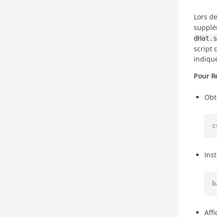
Lors de
supplé
dHat.s
script
indiqué
Pour R
Obte
c
Ins
b
Aff