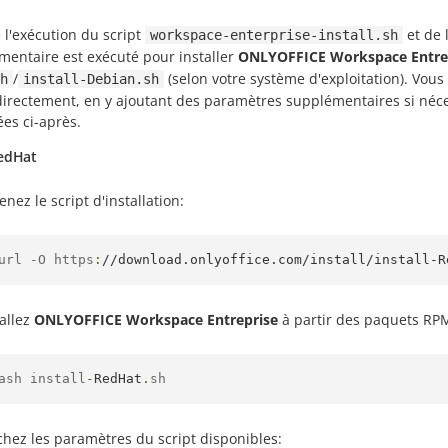
 l'exécution du script
et de l
workspace-enterprise-install.sh
mentaire est exécuté pour installer
ONLYOFFICE Workspace Entre
/
(selon votre système d'exploitation). Vou
h
install-Debian.sh
 directement, en y ajoutant des paramètres supplémentaires si néc
es ci-après.
edHat
nez le script d'installation:
url -O https
:
//download.onlyoffice.com/install/install-R
tallez
ONLYOFFICE Workspace Entreprise
à partir des paquets RP
ash install
-
RedHat
.
sh
ichez les paramètres du script disponibles: