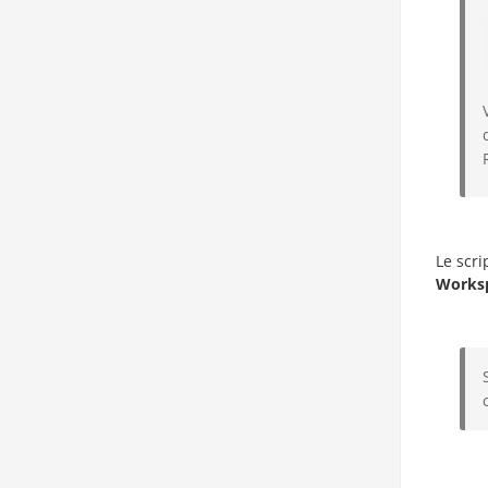
Le scr
Worksp