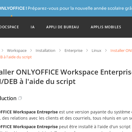
ONLYOFFICE !
Préparez-vous pour la nouvelle année scolaire grâc
DOCSPACE
IA
APPLI DE BUREAU
APPLIS MOBILES
Workspace
Installation
Enterprise
Linux
Installer O
à l'aide du script
taller ONLYOFFICE Workspace Enterprise
DEB à l'aide du script
duction
FICE Workspace Entreprise
est une version payante du système 
, des relations avec les clients et des courriels, tous réunis en un s
FICE Workspace Entreprise
peut être installé à l'aide d'un scrip