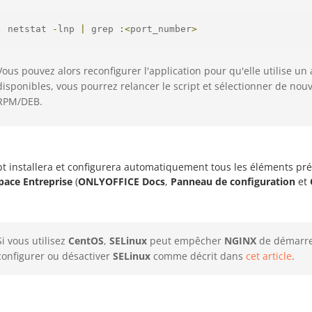
netstat 
-
lnp 
|
 grep 
:<
port_number
>
Vous pouvez alors reconfigurer l'application pour qu'elle utilise un
disponibles, vous pourrez relancer le script et sélectionner de nouv
RPM/DEB.
ipt installera et configurera automatiquement tous les éléments p
ace Entreprise
(
ONLYOFFICE Docs
,
Panneau de configuration
et
Si vous utilisez
CentOS
,
SELinux
peut empêcher
NGINX
de démarrer
configurer ou désactiver
SELinux
comme décrit dans
cet article
.