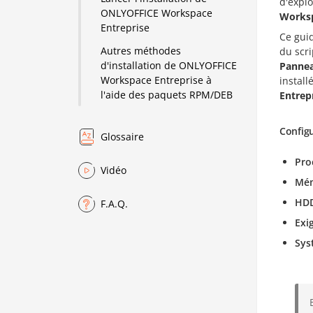
d'explo
ONLYOFFICE Workspace
Worksp
Entreprise
Ce gui
Autres méthodes
du scri
d'installation de ONLYOFFICE
Pannea
Workspace Entreprise à
install
l'aide des paquets RPM/DEB
Entrep
Config
Glossaire
Pro
Vidéo
Mé
HD
F.A.Q.
Exi
Sys