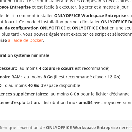
itation Linux. Le script installera tous les composants nécessair
ace Entreprise
et est facile à exécuter, à gérer et à mettre à jour.
de décrit comment installer
ONLYOFFICE Workspace Entreprise
su
pt fourni. Ce mode d'installation permet d'installer
ONLYOFFICE D
u de configuration ONLYOFFICE
et
ONLYOFFICE Chat
en une seul
é plus tard). Vous pouvez également exécuter ce script et sélectionn
rise
à l'aide de Docker
.
uration système minimale
cesseur:
au moins
4 cœurs
(
6 cœurs
est recommandé)
moire RAM
au moins
8 Go
(il est recommandé d'avoir
12 Go
)
D
d'au moins
40 Go
d'espace disponible
gences supplémentaires
au moins
6 Go
pour le fichier d'échange
tème d'exploitation
distribution Linux
amd64
avec noyau versio
Bien que l'exécution de
ONLYOFFICE Workspace Entreprise
nécess