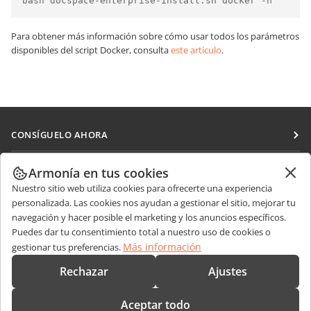
bash docspace-enterprise-install.sh docker -h
Para obtener más información sobre cómo usar todos los parámetros
disponibles del script Docker, consulta
este artículo
.
CONSÍGUELO AHORA
Docs
COLABORAR
Armonía en tus cookies
DocSpace
Nuestro sitio web utiliza cookies para ofrecerte una experiencia
Para colaboradores
RECIBIR NOTICIAS
personalizada. Las cookies nos ayudan a gestionar el sitio, mejorar tu
Workspace
Para traductores
navegación y hacer posible el marketing y los anuncios específicos.
Blog
Conectores
Puedes dar tu consentimiento total a nuestro uso de cookies o
OBTENER AYUDA
Para influencers
Más información
gestionar tus preferencias.
Aplicaciones de escritorio
Foro
Vacantes
CONTÁCTENOS
Rechazar
Ajustes
Aplicaciones móviles
Cursos de formación
Preguntas de ventas
sales@onlyoffice.com
onlyoffice.com
Aceptar todo
Webinars