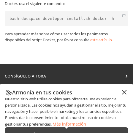
Docker, usa el siguiente comando:
bash docspace-developer-install.sh docker -h
Para aprender más sobre cómo usar todos los parámetros
disponibles del script Docker, por favor consulta
este artículo
.
CONSÍGUELO AHORA
Docs
COLABORAR
Armonía en tus cookies
DocSpace
Nuestro sitio web utiliza cookies para ofrecerte una experiencia
Para colaboradores
RECIBIR NOTICIAS
personalizada. Las cookies nos ayudan a gestionar el sitio, mejorar tu
Workspace
Para traductores
navegación y hacer posible el marketing y los anuncios específicos.
Blog
Conectores
Puedes dar tu consentimiento total a nuestro uso de cookies o
OBTENER AYUDA
Para influencers
Más información
gestionar tus preferencias.
Aplicaciones de escritorio
Foro
Vacantes