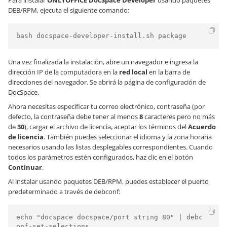
Para instalar
ONLYOFFICE DocSpace
Developer
usando paquetes
DEB/RPM, ejecuta el siguiente comando:
bash docspace-developer-install.sh package
Una vez finalizada la instalación, abre un navegador e ingresa la
dirección IP de la computadora en la
red local
en la barra de
direcciones del navegador. Se abrirá la página de configuración de
DocSpace.
Ahora necesitas especificar tu correo electrónico, contraseña (por
defecto, la contraseña debe tener al menos
8
caracteres pero no más
de
30
), cargar el archivo de licencia, aceptar los términos del
Acuerdo
de licencia
. También puedes seleccionar el idioma y la zona horaria
necesarios usando las listas desplegables correspondientes. Cuando
todos los parámetros estén configurados, haz clic en el botón
Continuar
.
Al instalar usando paquetes DEB/RPM, puedes establecer el puerto
predeterminado a través de debconf:
echo "docspace docspace/port string 80" | debc
onf-set-selections