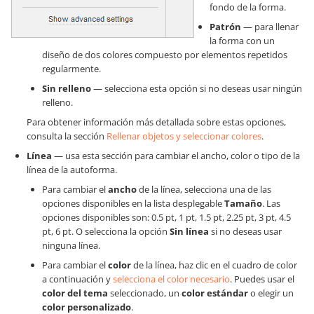
fondo de la forma.
Patrón
— para llenar
la forma con un
diseño de dos colores compuesto por elementos repetidos
regularmente.
Sin relleno
— selecciona esta opción si no deseas usar ningún
relleno.
Para obtener información más detallada sobre estas opciones,
consulta la sección
Rellenar objetos y seleccionar colores
.
Línea
— usa esta sección para cambiar el ancho, color o tipo de la
línea de la autoforma.
Para cambiar el
ancho
de la línea, selecciona una de las
opciones disponibles en la lista desplegable
Tamaño
. Las
opciones disponibles son: 0.5 pt, 1 pt, 1.5 pt, 2.25 pt, 3 pt, 4.5
pt, 6 pt. O selecciona la opción
Sin línea
si no deseas usar
ninguna línea.
Para cambiar el
color
de la línea, haz clic en el cuadro de color
a continuación y
selecciona el color necesario
. Puedes usar el
color del tema
seleccionado, un
color estándar
o elegir un
color personalizado
.