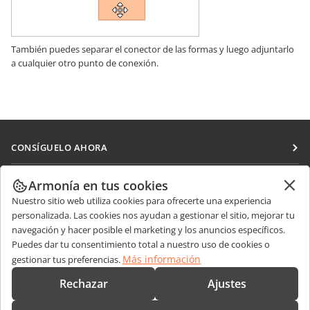
También puedes separar el conector de las formas y luego adjuntarlo
a cualquier otro punto de conexión.
CONSÍGUELO AHORA
Docs
COLABORAR
Armonía en tus cookies
DocSpace
Nuestro sitio web utiliza cookies para ofrecerte una experiencia
Para colaboradores
RECIBIR NOTICIAS
personalizada. Las cookies nos ayudan a gestionar el sitio, mejorar tu
Workspace
Para traductores
navegación y hacer posible el marketing y los anuncios específicos.
Blog
Conectores
Puedes dar tu consentimiento total a nuestro uso de cookies o
OBTENER AYUDA
Para influencers
Más información
gestionar tus preferencias.
Aplicaciones de escritorio
Foro
Vacantes
CONTÁCTENOS
Rechazar
Ajustes
Aplicaciones móviles
Cursos de formación
Preguntas de ventas
sales@onlyoffice.com