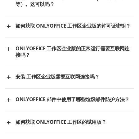
限制。
等）。这可以吗？
如果当前月内达到用户限制，例如 1000/1000，第 1001 个用户将
Outlook
只能打开文档进行查看。
是的，可以。您可以购买
ONLYOFFICE 文档企业版
或
开发者版
，它
文档模块
Microsoft
们提供
ONLYOFFICE 文档
而不包含所有其他组件。
重要说明：
如何获取 ONLYOFFICE 工作区企业版的许可证密钥？
人员模块
Defender
统计包括从控制面板的多租户页面创建的所有门户的所有用
社区模块
OneNote
当您在
ONLYOFFICE 工作区企业版
页面上点击
立即购买
按钮时，
户。
您将被重定向到一个可以申请
CRM 模块
ONLYOFFICE 工作区企业版
OneDrive
的表
统计考虑了使用以下访问权限打开文档的用户：完全访问、审
工具
ONLYOFFICE 工作区企业版的正常运行需要互联网连
单。之后，您将收到一封包含下载和购买链接的邮件。付款完成
项目模块
Clipchamp
阅、表单填写、评论、自定义筛选。
接吗？
后，您将收到包含许可证密钥文件的邮件。
邮件模块
Teams
关于使用编辑器的用户数据每 30 天重置为零。
ONLYOFFICE 工作区企业版
在常规日常操作中不需要互联网连
日历模块
SharePoint
如果您点击
续订订阅
页面上的“N/NN”链接，
用户统计
窗口将打
接。
安装 工作区企业版需要互联网连接吗？
开。它包含以下信息：
动态工具
应用程序因订阅计
划而异
由您的许可证定义的用户限制。
安装 工作区企业版本身不需要互联网连接。但是，您需要互联网连
当前月内使用编辑器的所有用户总数，并详细说明门户用户和
接来下载安装文件、许可证文件以及必要的先决软件。请阅读相应
ONLYOFFICE 邮件中使用了哪些垃圾邮件防护方法？
ONLYOFFICE 和通
OneDrive,
外部用户的数量。
的
安装指南
来处理此过程。
连接到云端
过 WebDAV 的其他
SharePoint 和其他
对于邮件服务器，我们使用 SpamAssassin（一个垃圾邮件过滤程
存储
存储
例如，“已在编辑：626（500 门户用户 / 126 外部用户）”。
序）和 ClamAV（一个防病毒软件）。
门户用户
是在人员模块中显示的用户。他们拥有用户 ID，
如何获取 ONLYOFFICE 工作区的试用版？
ONLYOFFICE,
有关安全的更多详细信息，请查阅我们的
安全概述
和
并且可以查看其个人资料。
Nextcloud,
现成的集成
工作区强化安全指南。
工作区企业版提供试用期，供您免费评估付费产品的功能。
外部用户
是通过共享外部链接打开文档的用户。
ownCloud, Seafile,