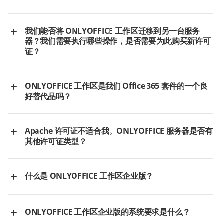
了解更多关于工作区社区版中的共享功能。
本
文章
将引导您完成数据迁移过程。
我们能否将 ONLYOFFICE 工作区迁移到另一台服务
器？我们需要执行哪些操作，是否需要为此购买新许可
证？
如果您计划迁移到另一台服务器，在将数据传输到另一台服务器之
前，您需要拥有所有组件的最新版本。请对安装工作区的主机服务
ONLYOFFICE 工作区是我们 Office 365 套件的一个良
器进行备份/快照，以便稍后更新门户本身。请访问我们的
安装指南
好替代品吗？
以获取更多详细信息。
要从工作区社区版迁移到工作区企业版，请访问
此部分
以找到相应
ONLYOFFICE 工作区是 Microsoft 365 的最佳开源替代品。
的迁移指南。ONLYOFFICE 工作区企业版的资费方案可在
此处
查
ONLYOFFICE 编辑器与 MS Office 文件高度兼容，可实现无缝过
Apache 许可证不适合我。ONLYOFFICE 服务器是否有
看。
渡。以下是两个套件的简明概述。
其他许可证类型？
ONLYOFFICE 工作
是的，您可以考虑购买
ONLYOFFICE 工作区企业版
，该版本在商业
区社区版
Microsoft Office
专有许可证下发布。
ONLYOFFICE 工作
365
什么是 ONLYOFFICE 工作区企业版？
区企业版
对于认为 Apache 许可证不合适的组织，我们发布了
ONLYOFFICE
用于高效团队管理
工作区企业版
。这是一个付费可下载的 ONLYOFFICE 版本，在商业
ONLYOFFICE 工作区企业版的系统要求是什么？
和在线协作的 Web
专有许可证下分发。它面向那些政策不倾向于公共许可软件并希望
Microsoft 订阅计
应用程序，非常适