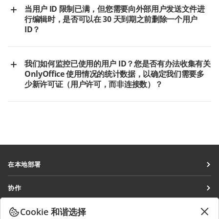
ONLYOFFICE 试用期持续三十 (30) 个连续日历日。要申请试用许可
kDrive, Liferay
当用户 ID 限制已满，但您需要向外部用户发送文件进
彩色滑块指示可以访问编辑文档的用户百分比：
证文件，请访问我们官方网站的下载页面，在“适用于 Windows /
行编辑时，是否可以在 30 天到期之前删除一个用户
Docker 镜像 / 适用于 Debian、Ubuntu 及其衍生版 / 适用于
绿色：>50% 用户可用
ID？
CentOS、RHEL 及其衍生版”板块中点击“下载 / 立即安装”按钮，填
黄色：<50% 用户可用
写表单并提交您的请求。您将收到一封电子邮件，其中包含您为期
您不能在 30 天到期之前删除用户 ID，因为这违反了许可条款和条
30 天的试用许可证文件作为附件。请下载 trial license.lic 文件并保
红色：<5% 用户可用
件。
存在您的计算机上。安装 ONLYOFFICE 工作区企业版后，在浏览器
我们如何监控已使用的用户 ID？您是否有办法收集有关
下载并打开报告
按钮允许您查看关于超出配额的用户（那些当
中打开 http://localhost/wizard.aspx 页面，并在“许可证激活文件”
OnlyOffice 使用情况的统计数据，以确定我们需要多
前只能打开文档进行查看的用户）的详细报告。包含报告的
部分上传 trial license.lic 文件。
少新许可证（用户许可，而非连接数）？
.csv 文件将被生成并存储在“我的文档”部分。
试用期结束后，您需要购买订阅才能继续使用扩展功能，并获得一
报告包含以下数据：门户用户 ID/外部用户 uid、门户用户名
点击“续订订阅”页面上的“N/NN”链接，将打开“用户统计”窗口。它
年的支持和更新。
称、门户用户电子邮件、门户用户个人资料链接以及过期日期
包含以下信息：
工作区企业版试用期的限制：
（唯一用户名将被重置的日期）。
由您的许可证定义的用户限制。
试用期内，工作区（包括文档企业版）没有功能限制。
当前月内使用编辑器的所有用户总数，并详细说明门户用户和
同时只能打开 20 个用于编辑文档的浏览器标签页。
外部用户的数量。
不提供免费支持和更新。
在本地部署
例如，“已在编辑：626（500 门户用户 / 126 外部用户）”。
文档
门户用户
是在人员模块中显示的用户。他们拥有用户 ID，
协作
并且可以查看其个人资料。
协作空间
针对贡献者
外部用户
是通过共享外部链接打开文档的用户。
Cookie 和谐选择
获取最新资讯
工作区
彩色滑块指示可以访问编辑文档的用户百分比：