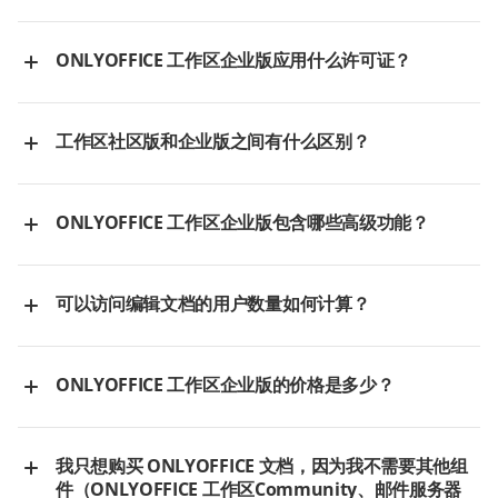
获得技术援助的组织和企业。
划，为用户提供一
合家庭或任何规模
不同版本的
ONLYOFFICE 工作区企业版
的系统要求可在以下页面查
概述
整套生产力软件、
的在线协作项目企
看：
安全性和存储，旨
ONLYOFFICE 工作区企业版应用什么许可证？
业，包括协作社
Windows 版本
在提高工作效率。
区、非营利组织和
ONLYOFFICE 工作区企业版
根据商业专有许可证分发。完整的许可
Linux 版本
教育机构。
证文本可以在此处找到
。
工作区社区版和企业版之间有什么区别？
Docker 版本
ONLYOFFICE 工作
家庭版：个人或家
ONLYOFFICE 工作区企业版
具有
社区版
中不存在的高级功能，其价
区社区版免费
庭订阅，支持 6 位
格包括应用程序安装的支持建议、从先前版本的数据传输以及更新
订阅
ONLYOFFICE 工作区企业版包含哪些高级功能？
ONLYOFFICE 工作
用户
的安装。
区企业版按服务器
商业版按用户计费
ONLYOFFICE 工作区企业版的高级功能包括在
和用户数量计费
控制面板
中执行编辑
器重新品牌化的可能性以及移动网页编辑器。
可以访问编辑文档的用户数量如何计算？
云端
部署
云端
当您上传按用户许可证时，控制面板中的
续订订阅
页面显示以下标
本地
题：“您正在使用 ONLYOFFICE 工作区企业版供 N/NN 用户使用”。
ONLYOFFICE 工作区企业版的价格是多少？
例如，
626/1000
。其中：
用于文本文档、电
第一个数字（在此示例中为 626）是当前月内使用编辑器的用
您始终可以在此处找到
ONLYOFFICE 工作区企业版
的当前价格列
子表格、演示文
MS Word, Excel,
户总数（包括门户用户和外部用户）。
办公套件
表
。
稿、可填写的表单
PowerPoint
我只想购买 ONLYOFFICE 文档，因为我不需要其他组
第二个数字（在此示例中为 1000）是由您的许可证定义的用户
和 PDF 的编辑器
件（ONLYOFFICE 工作区Community、邮件服务器