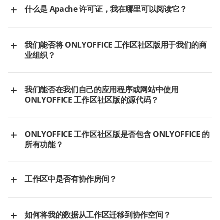
Windows 版本
什么是 Apache 许可证，我在哪里可以阅读它？
Linux 版本
Apache 许可证是由 Apache 软件基金会（ASF）编写的宽松免费软
Docker 版本
件许可证。其全文可在此处查看 -
我们能否将 ONLYOFFICE 工作区社区版用于我们的商
http://www.apache.org/licenses/LICENSE-2.0
业组织？
如果您的公司是普通的商业组织，您可以自由地将
ONLYOFFICE 工
作区社区版
用于您自己的目的，没有任何额外限制。您可以自由地
我们能否在我们自己的应用程序或网站中使用
在基于互联网和内网的服务器上使用
ONLYOFFICE 工作区社区版
。
ONLYOFFICE 工作区社区版的源代码？
如果有开发者决定在其自己的应用程序或网站中使用
ONLYOFFICE
工作区社区版
的源代码，则该应用程序/网站必须包含一份 Apache
ONLYOFFICE 工作区社区版是否包含 ONLYOFFICE 的
许可证的副本。在每个许可文件中，必须保留原始的版权、专利、
所有功能？
商标和归属声明。在每个更改过的许可文件中，必须添加一个通
知，声明已对该文件进行了更改。
目前
ONLYOFFICE 工作区社区版
包含所有 ONLYOFFICE 功能模
块。
工作区中是否有协作房间？
协作房间包含在
ONLYOFFICE 协作空间
中。使用 ONLYOFFICE 工
作区社区版，您可以轻松地与单个用户或用户组共享文件和文件
如何将我的数据从工作区迁移到协作空间？
夹，并根据每位协作者应完成的任务设置访问权限。阅读
本指南
以