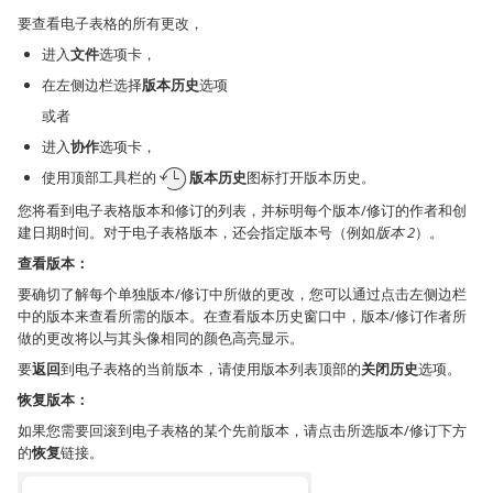
要查看电子表格的所有更改，
进入
文件
选项卡，
在左侧边栏选择
版本历史
选项
或者
进入
协作
选项卡，
使用顶部工具栏的
版本历史
图标打开版本历史。
您将看到电子表格版本和修订的列表，并标明每个版本/修订的作者和创
建日期时间。对于电子表格版本，还会指定版本号（例如
版本 2
）。
查看版本：
要确切了解每个单独版本/修订中所做的更改，您可以通过点击左侧边栏
中的版本来查看所需的版本。在查看版本历史窗口中，版本/修订作者所
做的更改将以与其头像相同的颜色高亮显示。
要
返回
到电子表格的当前版本，请使用版本列表顶部的
关闭历史
选项。
恢复版本：
如果您需要回滚到电子表格的某个先前版本，请点击所选版本/修订下方
的
恢复
链接。