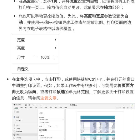
在
高度
部分，选择
1页
，并将
宽度
设置为
自动
，以便将所有工作表
打印在一页上。缩放值会自动更改。此值显示在
缩放
部分；
您也可以手动更改缩放值。为此，将
高度
和
宽度
参数设置为
自
动
，并使用«
+
»和«
-
»按钮更改工作表的缩放比例。打印页面的边
界将在电子表格中以虚线覆盖，
在
文件
选项卡中，点击
打印
，或使用快捷键Ctrl + P，并在打开的窗口
中调整打印设置。例如，如果工作表中有很多列，可能需要将
页面方
向
更改为
纵向
。或者打印
预选
的单元格范围。了解更多关于打印设置
的信息，请参阅
这篇文章
。