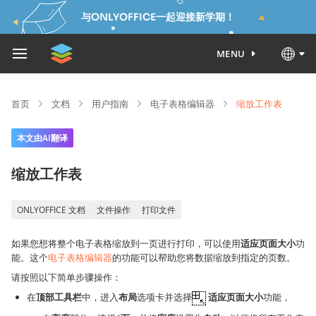
与ONLYOFFICE一起迎接新学期！
MENU
首页
文档
用户指南
电子表格编辑器
缩放工作表
本文由AI翻译
缩放工作表
ONLYOFFICE 文档
文件操作
打印文件
如果您想将整个电子表格缩放到一页进行打印，可以使用
适应页面大小
功
能。这个
电子表格编辑器
的功能可以帮助您将数据缩放到指定的页数。
请按照以下简单步骤操作：
在
顶部工具栏
中，进入
布局
选项卡并选择
适应页面大小
功能，