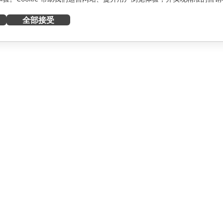
全部接受
获取帮助
者
论坛
人员
培训课程
网络研讨会
白皮书
资讯
支持联系表单
预约演示