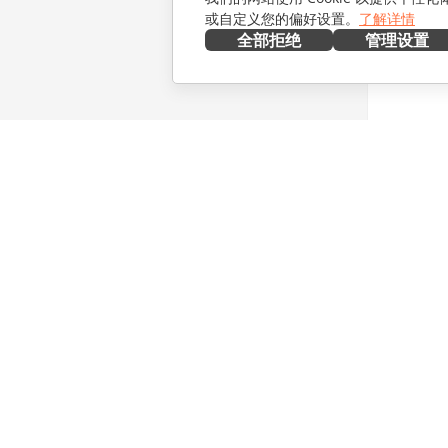
或自定义您的偏好设置。
了解详情
全部拒绝
管理设置
在本地部署
协作
文档
针对贡献
协作空间
针对翻译
工作区
针对博主
连接器
职位空缺
桌面应用程序
获取最新
移动应用程序
博客
ONLYOFFICE.COM