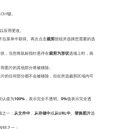
住
Ctrl
键。
以应用更改。
下拉菜单中获得。再次点击
裁剪
按钮并选择您需要的选
形状，当您将鼠标指针悬停在
裁剪为形状
选项上时，画
，而图片的其他部分将被移除。
图片的任何部分都不会被移除，但在所选裁剪区域内可
默认值为
100%
，表示完全不透明。
0%
值表示完全透
项之一：
从文件中
、
从存储中
或
从URL中
。
替换图片
选
按钮之一：