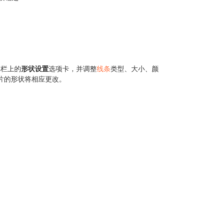
边栏上的
形状设置
选项卡，并调整
线条
类型、大小、颜
片的形状将相应更改。