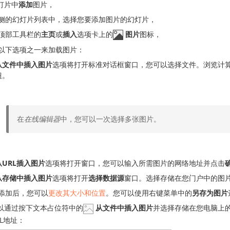
灯片中
添加
图片，
侧的幻灯片列表中，选择您要添加图片的幻灯片，
顶部工具栏的
主页
或
插入
选项卡上的
图片
图标，
以下选项之一来加载图片：
从文件中插入图片
选项将打开标准对话框窗口，您可以选择文件。浏览计
钮。
在
在线编辑器
中，您可以一次选择多张图片。
从URL插入图片
选项将打开窗口，您可以输入所需图片的网络地址并点击
从存储中插入图片
选项将打开
选择数据源
窗口。选择存储在您门户中的图
添加后，您可以
更改其大小和位置
。您可以使用右键菜单中的
另存为图片
以通过按下文本占位符中的
从文件中插入图片
并选择存储在您电脑上
L地址：