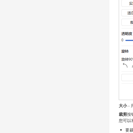
大小
-
裁剪
按
您可以
要