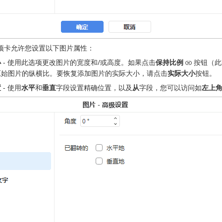
项卡允许您设置以下图片属性：
小
- 使用此选项更改图片的宽度和/或高度。如果点击
保持比例
按钮（此
原始图片的纵横比。要恢复添加图片的实际大小，请点击
实际大小
按钮。
置
- 使用
水平
和
垂直
字段设置精确位置，以及
从
字段，您可以访问如
左上