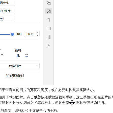
 用于查看当前图片的
宽度
和
高度
，或在必要时恢复其
实际大小
。
钮用于裁剪图片。点击
裁剪
按钮以激活裁剪手柄，这些手柄出现在图片的
将鼠标光标移动到裁剪区域边框上，使其变成
图标并拖动该区域。
裁剪单侧，请拖动位于该侧中心的手柄。