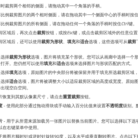
同时裁剪两个相邻的侧面，请拖动其中一个角落的手柄。
等比例裁剪图片的两个相对侧面，请在拖动其中一个侧面中心的手柄时按
等比例裁剪图片的所有侧面，请在拖动任何一个角落的手柄时按住
Ctrl
键。
剪区域后，再次点击
裁剪
按钮，或按
Esc
键，或点击裁剪区域外的任意位置
剪区域后，还可以使用
裁剪为形状
、
填充
和
适合
选项，这些选项可从
裁剪
果选择
裁剪为形状
选项，图片将填充某个形状。您可以从画廊中选择一个
会打开。您仍然可以使用
填充
和
适合
选项来选择图片与形状匹配的方式。
果选择
填充
选项，原始图片的中央部分将被保留并用于填充所选裁剪区域
果选择
适合
选项，图片将被调整大小以适应裁剪区域的高度或宽度。原始
会出现空白空间。
片恢复到其默认像素尺寸，请点击
重置裁剪
按钮。
度
- 使用此部分通过拖动滑块或手动输入百分比值来设置
不透明度
级别。
片
- 用于从所需来源加载另一张图片以替换当前图片。您可以选择以下选
以在右键菜单中使用。
于将图片顺时针或逆时针旋转90度，以及水平或垂直翻转图片。点击以下