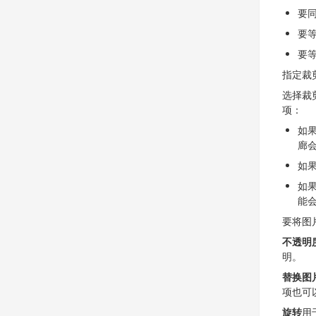
要
要
要
指定裁
选择裁
项：
如
廊
如
如
能
要将图
不透明
明。
替换图
项也可
旋转
用