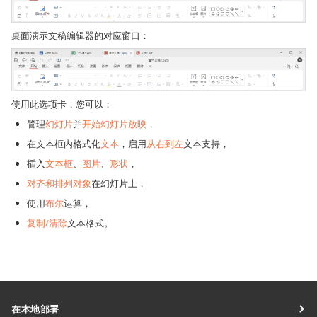
桌面演示文稿编辑器的对应窗口：
使用此选项卡，您可以：
管理
幻灯片
并
开始幻灯片放映
，
在文本框内格式化
文本
，启用
从右到左
文本支持，
插入
文本框
、
图片
、
形状
，
对齐和排列对象
在幻灯片上，
使用
布尔
运算，
复制/清除
文本格式。
在本地部署