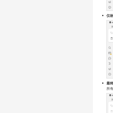
仅
最
所