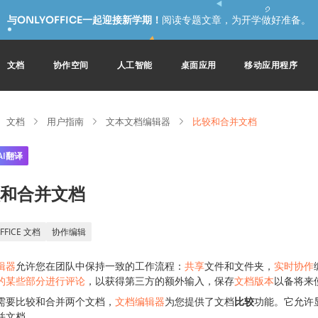
与ONLYOFFICE一起迎接新学期！
阅读专题文章，为开学做好准备。
文档
协作空间
人工智能
桌面应用
移动应用程序
文档
用户指南
文本文档编辑器
比较和合并文档
AI翻译
和合并文档
FFICE 文档
协作编辑
辑器
允许您在团队中保持一致的工作流程：
共享
文件和文件夹，
实时协作
的某些部分进行评论
，以获得第三方的额外输入，保存
文档版本
以备将来
需要比较和合并两个文档，
文档编辑器
为您提供了文档
比较
功能。它允许
并文档。