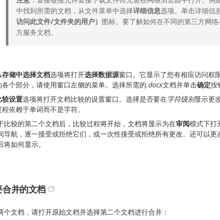
中找到所需的文档，从文件菜单中选择
详细信息
选项。单击详细信
访问此文件/文件夹的用户）
图标。要了解如何在不同的第三方网络
方服务文档。
从存储中选择文档
选项将打开
选择数据源
窗口。它显示了您有相应访问权
的各个部分，请使用窗口左侧的菜单。选择所需的
.docx
文档并单击
确定
按
比较设置
选项将打开文档比较的设置窗口。选择是否要在
字符级别
显示更
过程依赖于单词而不是字符。
于比较的第二个文档后，比较过程将开始，文档将显示为在
审阅
模式下打
间导航，逐一接受或拒绝它们，或一次性接受或拒绝所有更改。还可以更
后将如何显示。
要合并的文档
两个文档，请打开原始文档并选择第二个文档进行合并：