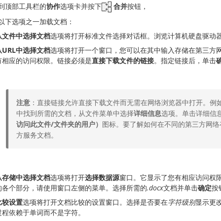
到顶部工具栏的
协作
选项卡并按下
合并
按钮，
以下选项之一加载文档：
从文件中选择文档
选项将打开标准文件选择对话框。浏览计算机硬盘驱动
从URL中选择文档
选项将打开一个窗口，您可以在其中输入存储在第三方网络
有相应的访问权限。链接必须是
直接下载文件的链接
。指定链接后，单击
注意
：直接链接允许直接下载文件而无需在网络浏览器中打开。例如，
中找到所需的文档，从文件菜单中选择
详细信息
选项。单击详细信
访问此文件/文件夹的用户）
图标。要了解如何在不同的第三方网络
方服务文档。
从存储中选择文档
选项将打开
选择数据源
窗口。它显示了您有相应访问权
的各个部分，请使用窗口左侧的菜单。选择所需的
.docx
文档并单击
确定
按
比较设置
选项将打开文档比较的设置窗口。选择是否要在
字符级别
显示更
过程依赖于单词而不是字符。