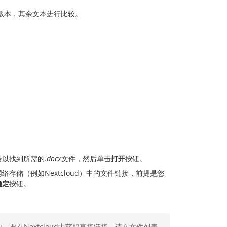
版本，其余文本进行比较。
。
器以找到所需的
.docx
文件，然后单击
打开
按钮。
存储（例如Nextcloud）中的文件链接，前提是您
确定
按钮。
要在Nextcloud中获取直接链接，请在文件列表