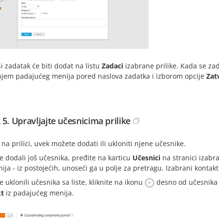
i zadatak će biti dodat na listu
Zadaci
izabrane prilike. Kada se zada
njem padajućeg menija pored naslova zadatka i izborom opcije
Zat
 5. Upravljajte učesnicima prilike
a prilici, uvek možete dodati ili ukloniti njene učesnike.
e dodali još učesnika, pređite na karticu
Učesnici
na stranici izabra
ja - iz postojećih, unoseći ga u polje za pretragu. Izabrani kontakt
e uklonili učesnika sa liste, kliknite na ikonu
desno od učesnika k
t
iz padajućeg menija.