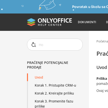
Povratak u školu s
DOKUMENTI
Početn
Prać
PRAĆENJE POTENCIJALNE
Uvod
PRODAJE
Uvod
Prilika
pomaže 
Korak 1. Pristupite CRM-u
Ovaj vo
Korak 2. Kreirajte priliku
Korak 3. Promenite fazu
prilike