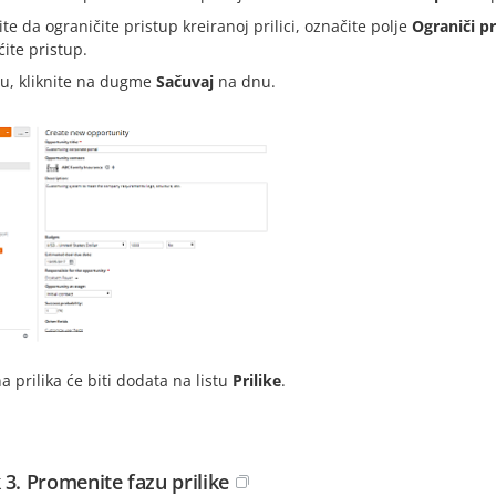
ite da ograničite pristup kreiranoj prilici, označite polje
Ograniči p
ite pristup.
ju, kliknite na dugme
Sačuvaj
na dnu.
a prilika će biti dodata na listu
Prilike
.
 3. Promenite fazu prilike