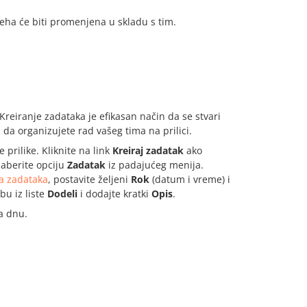
eha će biti promenjena u skladu s tim.
 Kreiranje zadataka je efikasan način da se stvari
 da organizujete rad vašeg tima na prilici.
 prilike. Kliknite na link
Kreiraj zadatak
ako
zaberite opciju
Zadatak
iz padajućeg menija.
ja zadataka
, postavite željeni
Rok
(datum i vreme) i
bu iz liste
Dodeli
i dodajte kratki
Opis
.
 dnu.