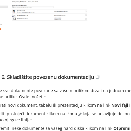
 6. Skladištite povezanu dokumentaciju
te sve dokumente povezane sa vašom prilikom držali na jednom mest
e prilike. Ovde možete:
irati novi dokument, tabelu ili prezentaciju klikom na link
Novi fajl
i
diti postojeći dokument klikom na ikonu
koja se pojavljuje desn
o njegove linije;
remiti neke dokumente sa vašeg hard diska klikom na link
Otpremi 