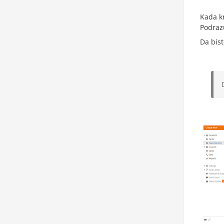
Kada kr
Podraz
Da bist