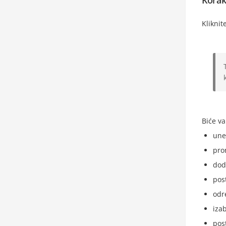
Korak 
Klikni
Biće v
une
pro
dod
pos
odr
iza
pos