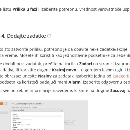
e listu
Prilika u fazi
i izaberite potrebnu, vrednost verovatnoće usp
 4. Dodajte zadatke
o što zatvorite priliku, potrebno je da obavite neke zadatke/akcije.
a vreme. Možete ih koristiti kao jednostavne podsetnike za sebe ili
e dodali novi zadatak, pređite na karticu
Zadaci
na stranici izabrane
adatka, ili koristite dugme
Kreiraj novo...
u gornjem levom uglu i i
te obrazac: unesite
Naslov
za zadatak, izaberite jednu od
kategori
podsetnika koristeći padajući meni
Alarm
, izaberite odgovornu oso
u sve potrebne informacije navedene, kliknite na dugme
Sačuvaj
na