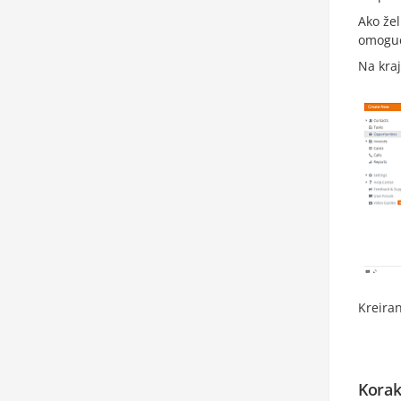
Ako žel
omoguć
Na kra
Kreiran
Korak