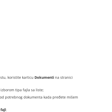
u, koristite karticu
Dokumenti
na stranici
 izborom tipa fajla sa liste;
o od potrebnog dokumenta kada pređete mišem
fajl
;