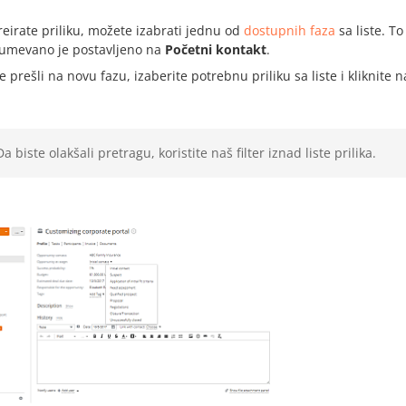
eirate priliku, možete izabrati jednu od
dostupnih faza
sa liste. T
umevano je postavljeno na
Početni kontakt
.
e prešli na novu fazu, izaberite potrebnu priliku sa liste i kliknite 
Da biste olakšali pretragu, koristite naš filter iznad liste prilika.