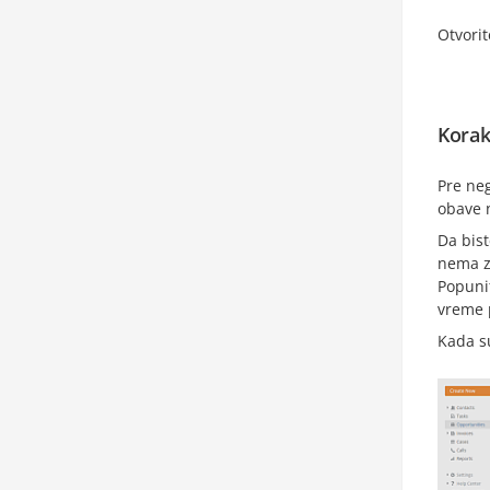
Otvorit
Korak
Pre neg
obave n
Da bist
nema z
Popuni
vreme 
Kada s