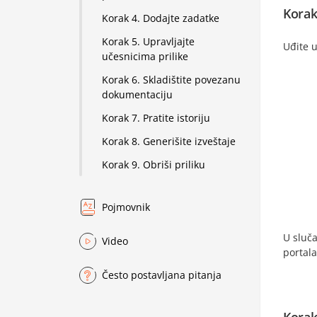
Korak
Korak 4. Dodajte zadatke
Korak 5. Upravljajte
Uđite 
učesnicima prilike
Korak 6. Skladištite povezanu
dokumentaciju
Korak 7. Pratite istoriju
Korak 8. Generišite izveštaje
Korak 9. Obriši priliku
Pojmovnik
U sluča
Video
portala
Često postavljana pitanja