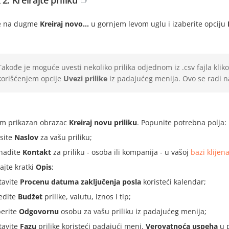
2. Kreirajte priliku
te na dugme
Kreiraj novo...
u gornjem levom uglu i izaberite opciju
Takođe je moguće uvesti nekoliko prilika odjednom iz .csv fajla 
korišćenjem opcije
Uvezi prilike
iz padajućeg menija. Ovo se radi na
am prikazan obrazac
Kreiraj novu priliku
. Popunite potrebna polja:
site
Naslov
za vašu priliku;
nađite
Kontakt
za priliku - osoba ili kompanija - u vašoj
bazi klijen
ajte kratki
Opis
;
tavite
Procenu datuma zaključenja posla
koristeći kalendar;
edite
Budžet
prilike, valutu, iznos i tip;
berite
Odgovornu
osobu za vašu priliku iz padajućeg menija;
tavite
Fazu
prilike koristeći padajući meni.
Verovatnoća uspeha
u p