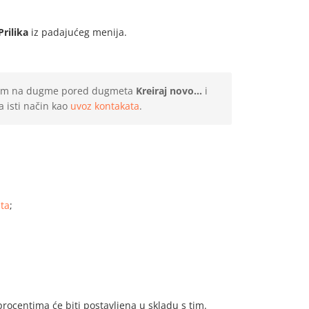
Prilika
iz padajućeg menija.
klikom na dugme pored dugmeta
Kreiraj novo...
i
 isti način kao
uvoz kontakata
.
ata
;
rocentima će biti postavljena u skladu s tim.