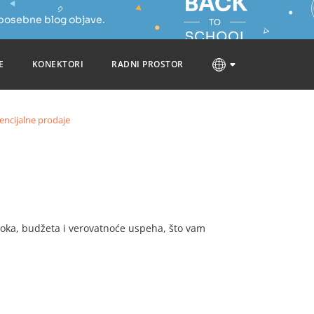
 posebne blog objave.
E
KONEKTORI
RADNI PROSTOR
encijalne prodaje
roka, budžeta i verovatnoće uspeha, što vam