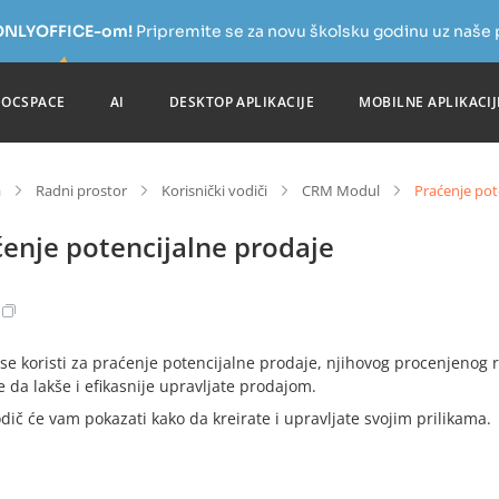
a ONLYOFFICE-om!
Pripremite se za novu školsku godinu uz naše
DOCSPACE
AI
DESKTOP APLIKACIJE
MOBILNE APLIKACIJ
a
Radni prostor
Korisnički vodiči
CRM Modul
Praćenje pot
enje potencijalne prodaje
se koristi za praćenje potencijalne prodaje, njihovog procenjenog 
da lakše i efikasnije upravljate prodajom.
dič će vam pokazati kako da kreirate i upravljate svojim prilikama.