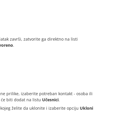
tak završi, zatvorite ga direktno na listi
voreno
.
ne prilike, izaberite potreban kontakt - osoba ili
 će biti dodat na listu
Učesnici
.
ojeg želite da uklonite i izaberite opciju
Ukloni