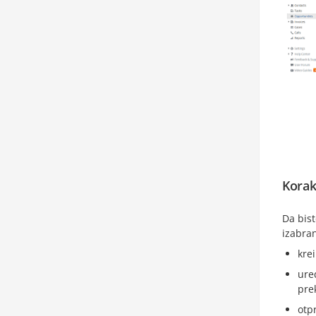
Korak
Da bis
izabran
kre
ure
prek
otp