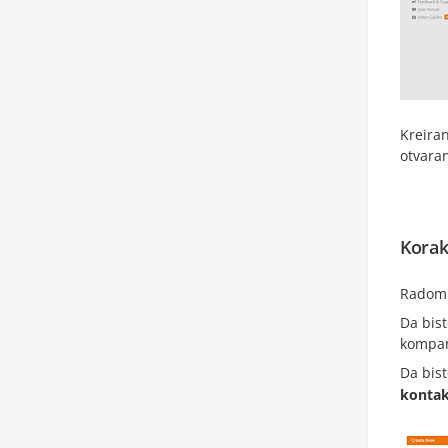
Kreiran
otvara
Korak
Radom n
Da bist
kompani
Da bist
kontak