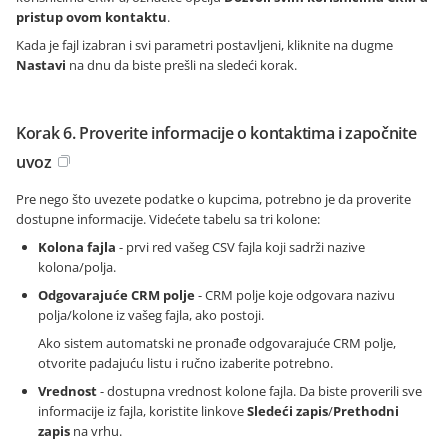
pristup ovom kontaktu
.
Kada je fajl izabran i svi parametri postavljeni, kliknite na dugme
Nastavi
na dnu da biste prešli na sledeći korak.
Korak 6. Proverite informacije o kontaktima i započnite
uvoz
Pre nego što uvezete podatke o kupcima, potrebno je da proverite
dostupne informacije. Videćete tabelu sa tri kolone:
Kolona fajla
- prvi red vašeg CSV fajla koji sadrži nazive
kolona/polja.
Odgovarajuće CRM polje
- CRM polje koje odgovara nazivu
polja/kolone iz vašeg fajla, ako postoji.
Ako sistem automatski ne pronađe odgovarajuće CRM polje,
otvorite padajuću listu i ručno izaberite potrebno.
Vrednost
- dostupna vrednost kolone fajla. Da biste proverili sve
informacije iz fajla, koristite linkove
Sledeći zapis
/
Prethodni
zapis
na vrhu.