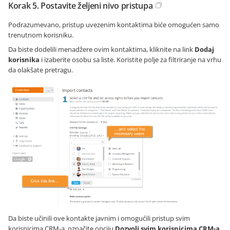
Korak 5. Postavite željeni nivo pristupa
Podrazumevano, pristup uvezenim kontaktima biće omogućen samo
trenutnom korisniku.
Da biste dodelili menadžere ovim kontaktima, kliknite na link
Dodaj
korisnika
i izaberite osobu sa liste. Koristite polje za filtriranje na vrhu
da olakšate pretragu.
Da biste učinili ove kontakte javnim i omogućili pristup svim
korisnicima CRM-a, označite opciju
Dozvoli svim korisnicima CRM-a