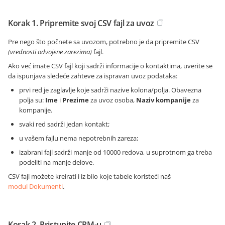
Korak 1. Pripremite svoj CSV fajl za uvoz
Pre nego što počnete sa uvozom, potrebno je da pripremite CSV
(vrednosti odvojene zarezima)
fajl.
Ako već imate CSV fajl koji sadrži informacije o kontaktima, uverite se
da ispunjava sledeće zahteve za ispravan uvoz podataka:
prvi red je zaglavlje koje sadrži nazive kolona/polja. Obavezna
polja su:
Ime
i
Prezime
za uvoz osoba,
Naziv kompanije
za
kompanije.
svaki red sadrži jedan kontakt;
u vašem fajlu nema nepotrebnih zareza;
izabrani fajl sadrži manje od 10000 redova, u suprotnom ga treba
podeliti na manje delove.
CSV fajl možete kreirati i iz bilo koje tabele koristeći naš
modul Dokumenti
.
Korak 2. Pristupite CRM-u