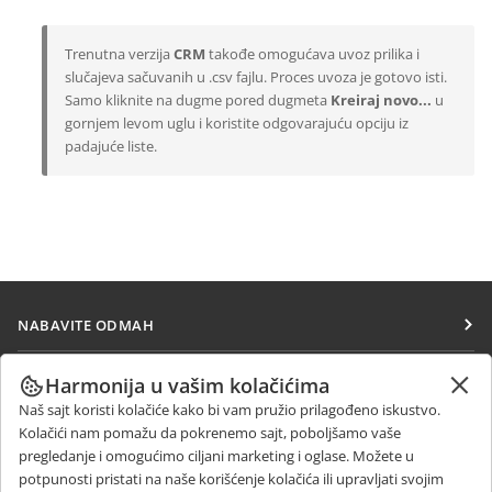
Trenutna verzija
CRM
takođe omogućava uvoz prilika i
slučajeva sačuvanih u .csv fajlu. Proces uvoza je gotovo isti.
Samo kliknite na dugme pored dugmeta
Kreiraj novo...
u
gornjem levom uglu i koristite odgovarajuću opciju iz
padajuće liste.
NABAVITE ODMAH
Docs
SARAĐUJTE
Harmonija u vašim kolačićima
DocSpace
Naš sajt koristi kolačiće kako bi vam pružio prilagođeno iskustvo.
Za doprinosioce
PRIMAJTE VESTI
Kolačići nam pomažu da pokrenemo sajt, poboljšamo vaše
Workspace
Za prevodioce
pregledanje i omogućimo ciljani marketing i oglase. Možete u
Blog
Konektori
potpunosti pristati na naše korišćenje kolačića ili upravljati svojim
DOBIJTE POMOĆ
Za influensere