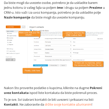
Da biste mogli da uvezete osobe, potrebno je da uskladite barem
jednu kolonu iz vašeg fajla sa poljem
Ime
i drugu sa poljem
Prezime
u
CRM-u. Isto važi i za uvoz kompanija, potrebno je da uskladite polje
Naziv kompanije
da biste mogli da uvezete kompaniju.
Nakon što proverite podatke o kupcima, kliknite na dugme
Pokreni
uvoz kontakata
ispod liste kontakata da biste pokrenuli proces.
To je sve. Svi izabrani kontakti će biti uvezeni i prikazani na listi
Kontakti
. Ne zaboravite da
držite svoje kontakte ažuriranim
!