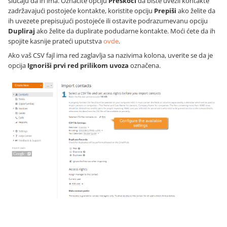
slučaju da ih ima. Označite opciju
Preskoči
da biste uvezli kontakte
zadržavajući postojeće kontakte, koristite opciju
Prepiši
ako želite da
ih uvezete prepisujući postojeće ili ostavite podrazumevanu opciju
Dupliraj
ako želite da duplirate podudarne kontakte. Moći ćete da ih
spojite kasnije prateći uputstva
ovde
.
Ako vaš CSV fajl ima red zaglavlja sa nazivima kolona, uverite se da je
opcija
Ignoriši prvi red prilikom uvoza
označena.