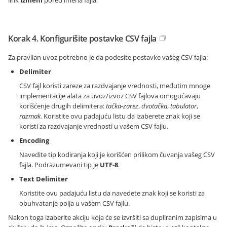
link
Izmeni
pored imena fajla.
Korak 4. Konfigurišite postavke CSV fajla
Za pravilan uvoz potrebno je da podesite postavke vašeg CSV fajla:
Delimiter
CSV fajl koristi zareze za razdvajanje vrednosti, međutim mnoge
implementacije alata za uvoz/izvoz CSV fajlova omogućavaju
korišćenje drugih delimitera:
tačka-zarez
,
dvotačka
,
tabulator
,
razmak
. Koristite ovu padajuću listu da izaberete znak koji se
koristi za razdvajanje vrednosti u vašem CSV fajlu.
Encoding
Navedite tip kodiranja koji je korišćen prilikom čuvanja vašeg CSV
fajla. Podrazumevani tip je
UTF-8
.
Text Delimiter
Koristite ovu padajuću listu da navedete znak koji se koristi za
obuhvatanje polja u vašem CSV fajlu.
Nakon toga izaberite akciju koja će se izvršiti sa dupliranim zapisima u