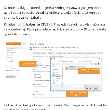
Kliknite na dugme pored dugmeta
Kreiraj novo...
u gornjem levom
uglu i izaberite opciju
Uvezi kontakte
iz padajuće liste. Otvoriće se
stranica
Uvoz kontakata
.
Kliknite na link
Izaberite CSV fajl
. Pregledajte svoj hard disk računara
za potrebni fajl. Kada pronađete fajl, kliknite na dugme
Otvori
da biste
ga učitali u sistem.
Fajl će biti učitan i prikazan umesto linka. Da biste ga zamenili, koristite