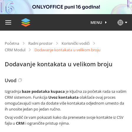
ONLYOFFICE puni 16 godina!
MENU
Početna
Radni prostor
Korisnički vodiči
CRM Modul
Dodavanje kontakata u velikom broju
Dodavanje kontakata u velikom broju
Uvod
Izgradnja
baze podataka kupaca
je ključna za početak rada sa vašim
CRM sistemom. Funkcija
Uvoz kontakata
olakšaće ovaj proces
omogućavajući vam da dodate više kontakata odjednom umesto da
ih unosite jedan po jedan ručno.
Ovaj vodič će vam pokazati kako da prenesete svoje kontakte iz CSV
fajla u
CRM
i ograničite pristup njima.