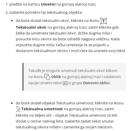
pređite na karticu
Umetni
na gornjoj alatnoj traci,
izaberite potrebni tip tekstualnog objekta:
da biste dodali tekstualni okvir, kliknite na ikonu
Tekstualni okvir
na gornjoj alatnoj traci, zatim kliknite gde
želite da umetnete tekstualni okvir, držite dugme miša i
povucite ivicu okvira da biste odredili njegovu veličinu. Kada
otpustite dugme miša, tačka umetanja će se pojaviti u
dodanom tekstualnom okviru i moći ćete da unesete svoj tekst.
Takođe je moguće umetnuti tekstualni okvir klikom
na ikonu
Oblik
na gornjoj alatnoj traci i odabirom
opcije Umetni tekst
iz grupe
Osnovni oblici
.
da biste dodali objekat Tekstualna umetnost, kliknite na ikonu
Tekstualna umetnost
na gornjoj alatnoj traci, zatim
kliknite na željeni stil – objekat Tekstualna umetnost će biti
dodat u centar radnog lista. Izaberite zadati tekst unutar
tekstualnog okvira mišem i zamenite ga svojim tekstom.