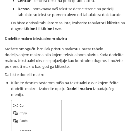
Centar
- centrira tekst na poziciji tabulatora.
Desno
- poravnava vaš tekst sa desne strane na poziciji
tabulatora; tekst se pomera ulevo od tabulatora dok kucate.
Da biste obrisali tabulatore sa liste, izaberite tabulator i kliknite na
dugme
Ukloni
ili
Ukloni sve
.
Dodelite makro tekstualnom okviru
Možete omogućiti brz i lak pristup makrou unutar tabele
dodeljivanjem makroa bilo kojem tekstualnom okviru. Kada dodelite
makro, tekstualni okvir se pojavljuje kao kontrolno dugme, i možete
pokrenuti makro kad god ga kliknete.
Da biste dodelili makro:
Kliknite desnim tasterom miša na tekstualni okvir kojem želite
dodeliti makro i izaberite opciju
Dodeli makro
iz padajućeg
menija.