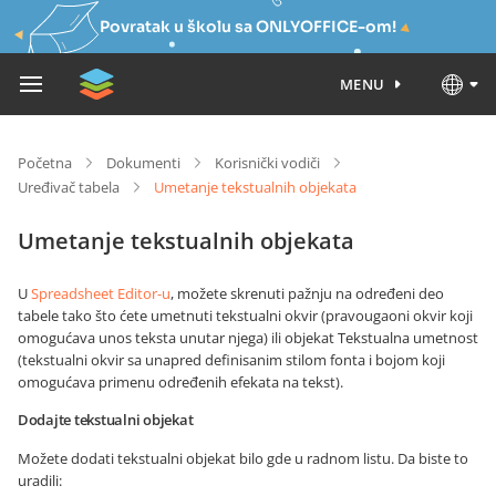
Povratak u školu sa ONLYOFFICE-om!
MENU
Početna
Dokumenti
Korisnički vodiči
Uređivač tabela
Umetanje tekstualnih objekata
Umetanje tekstualnih objekata
U
Spreadsheet Editor-u
, možete skrenuti pažnju na određeni deo
tabele tako što ćete umetnuti tekstualni okvir (pravougaoni okvir koji
omogućava unos teksta unutar njega) ili objekat Tekstualna umetnost
(tekstualni okvir sa unapred definisanim stilom fonta i bojom koji
omogućava primenu određenih efekata na tekst).
Dodajte tekstualni objekat
Možete dodati tekstualni objekat bilo gde u radnom listu. Da biste to
uradili: