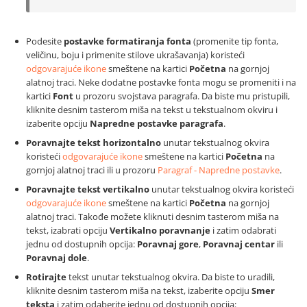
Podesite
postavke formatiranja fonta
(promenite tip fonta,
veličinu, boju i primenite stilove ukrašavanja) koristeći
odgovarajuće ikone
smeštene na kartici
Početna
na gornjoj
alatnoj traci. Neke dodatne postavke fonta mogu se promeniti i na
kartici
Font
u prozoru svojstava paragrafa. Da biste mu pristupili,
kliknite desnim tasterom miša na tekst u tekstualnom okviru i
izaberite opciju
Napredne postavke paragrafa
.
Poravnajte tekst horizontalno
unutar tekstualnog okvira
koristeći
odgovarajuće ikone
smeštene na kartici
Početna
na
gornjoj alatnoj traci ili u prozoru
Paragraf - Napredne postavke
.
Poravnajte tekst vertikalno
unutar tekstualnog okvira koristeći
odgovarajuće ikone
smeštene na kartici
Početna
na gornjoj
alatnoj traci. Takođe možete kliknuti desnim tasterom miša na
tekst, izabrati opciju
Vertikalno poravnanje
i zatim odabrati
jednu od dostupnih opcija:
Poravnaj gore
,
Poravnaj centar
ili
Poravnaj dole
.
Rotirajte
tekst unutar tekstualnog okvira. Da biste to uradili,
kliknite desnim tasterom miša na tekst, izaberite opciju
Smer
teksta
i zatim odaberite jednu od dostupnih opcija: