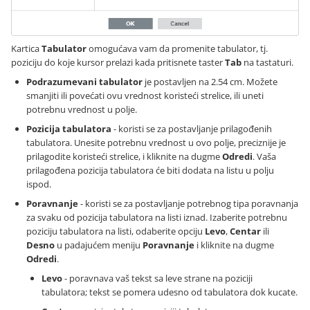
Kartica
Tabulator
omogućava vam da promenite tabulator, tj.
poziciju do koje kursor prelazi kada pritisnete taster
Tab
na tastaturi.
Podrazumevani tabulator
je postavljen na 2.54 cm. Možete
smanjiti ili povećati ovu vrednost koristeći strelice, ili uneti
potrebnu vrednost u polje.
Pozicija tabulatora
- koristi se za postavljanje prilagođenih
tabulatora. Unesite potrebnu vrednost u ovo polje, preciznije je
prilagodite koristeći strelice, i kliknite na dugme
Odredi
. Vaša
prilagođena pozicija tabulatora će biti dodata na listu u polju
ispod.
Poravnanje
- koristi se za postavljanje potrebnog tipa poravnanja
za svaku od pozicija tabulatora na listi iznad. Izaberite potrebnu
poziciju tabulatora na listi, odaberite opciju
Levo
,
Centar
ili
Desno
u padajućem meniju
Poravnanje
i kliknite na dugme
Odredi
.
Levo
- poravnava vaš tekst sa leve strane na poziciji
tabulatora; tekst se pomera udesno od tabulatora dok kucate.