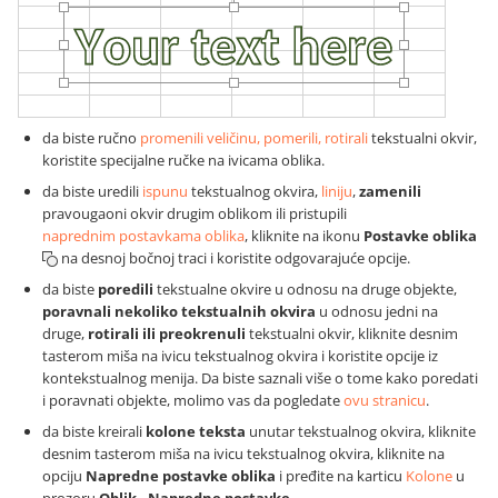
da biste ručno
promenili veličinu, pomerili, rotirali
tekstualni okvir,
koristite specijalne ručke na ivicama oblika.
da biste uredili
ispunu
tekstualnog okvira,
liniju
,
zamenili
pravougaoni okvir drugim oblikom ili pristupili
naprednim postavkama oblika
, kliknite na ikonu
Postavke oblika
na desnoj bočnoj traci i koristite odgovarajuće opcije.
da biste
poredili
tekstualne okvire u odnosu na druge objekte,
poravnali nekoliko tekstualnih okvira
u odnosu jedni na
druge,
rotirali ili preokrenuli
tekstualni okvir, kliknite desnim
tasterom miša na ivicu tekstualnog okvira i koristite opcije iz
kontekstualnog menija. Da biste saznali više o tome kako poredati
i poravnati objekte, molimo vas da pogledate
ovu stranicu
.
da biste kreirali
kolone teksta
unutar tekstualnog okvira, kliknite
desnim tasterom miša na ivicu tekstualnog okvira, kliknite na
opciju
Napredne postavke oblika
i pređite na karticu
Kolone
u
prozoru
Oblik - Napredne postavke
.