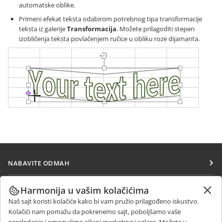
automatske oblike.
Primeni efekat teksta odabirom potrebnog tipa transformacije
teksta iz galerije
Transformacija
. Možete prilagoditi stepen
izobličenja teksta povlačenjem ručice u obliku roze dijamanta.
NABAVITE ODMAH
Docs
SARAĐUJTE
Harmonija u vašim kolačićima
DocSpace
Naš sajt koristi kolačiće kako bi vam pružio prilagođeno iskustvo.
Za doprinosioce
PRIMAJTE VESTI
Kolačići nam pomažu da pokrenemo sajt, poboljšamo vaše
Workspace
Za prevodioce