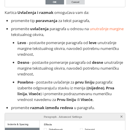
Kartica
Uvlačenja i razmak
omogućava vam da:
promenite tip
poravnanja
za tekst paragrafa,
promenite
uvlačenja
paragrafa u odnosu na
unutrašnje margine
tekstualnog okvira,
Levo
- postavite pomeranje paragrafa od
leve
unutrašnje
margine tekstualnog okvira, navodeći potrebnu numeričku
vrednost,
Desno
- postavite pomeranje paragrafa od
desne
unutrašnje
margine tekstualnog okvira, navodeći potrebnu numeričku
vrednost,
Posebno
- postavite uvlačenje za
prvu liniju
paragrafa:
izaberite odgovarajuću stavku iz menija (
(nijedno)
,
Prva
linija
,
Viseće
) i promenite podrazumevanu numeričku
vrednost navedenu za
Prvu liniju
ili
Viseće
,
promenite
razmak između redova
u paragrafu.