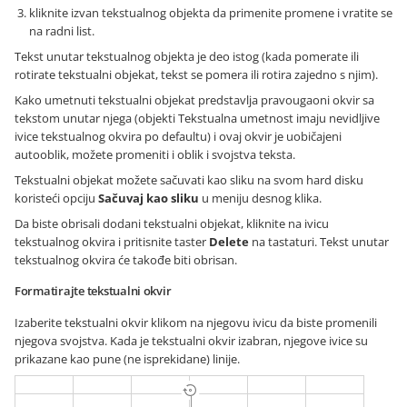
kliknite izvan tekstualnog objekta da primenite promene i vratite se
na radni list.
Tekst unutar tekstualnog objekta je deo istog (kada pomerate ili
rotirate tekstualni objekat, tekst se pomera ili rotira zajedno s njim).
Kako umetnuti tekstualni objekat predstavlja pravougaoni okvir sa
tekstom unutar njega (objekti Tekstualna umetnost imaju nevidljive
ivice tekstualnog okvira po defaultu) i ovaj okvir je uobičajeni
autooblik, možete promeniti i oblik i svojstva teksta.
Tekstualni objekat možete sačuvati kao sliku na svom hard disku
koristeći opciju
Sačuvaj kao sliku
u meniju desnog klika.
Da biste obrisali dodani tekstualni objekat, kliknite na ivicu
tekstualnog okvira i pritisnite taster
Delete
na tastaturi. Tekst unutar
tekstualnog okvira će takođe biti obrisan.
Formatirajte tekstualni okvir
Izaberite tekstualni okvir klikom na njegovu ivicu da biste promenili
njegova svojstva. Kada je tekstualni okvir izabran, njegove ivice su
prikazane kao pune (ne isprekidane) linije.